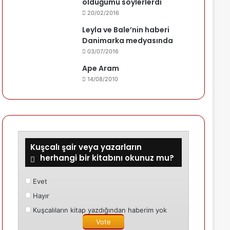
olduğumu söylerlerdi
20/02/2016
Leyla ve Bale’nin haberi
Danimarka medyasında
03/07/2016
Ape Aram
14/08/2010
Kuşcalı şair veya yazarların
herhangi bir kitabını okunuz mu?
Evet
Hayır
Kuşcalıların kitap yazdığından haberim yok