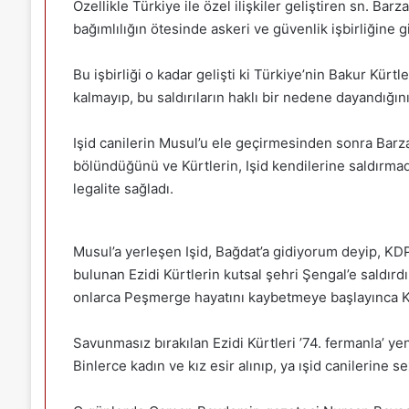
Özellikle Türkiye ile özel ilişkiler geliştiren sn. 
bağımlılığın ötesinde askeri ve güvenlik işbirliğine gi
Bu işbirliği o kadar gelişti ki Türkiye’nin Bakur Kürt
kalmayıp, bu saldırıların haklı bir nedene dayandığını b
Işid canilerin Musul’u ele geçirmesinden sonra Barzan
bölündüğünü ve Kürtlerin, Işid kendilerine saldırmadı
legalite sağladı.
Musul’a yerleşen Işid, Bağdat’a gidiyorum deyip, K
bulunan Ezidi Kürtlerin kutsal şehri Şengal’e saldırdı.
onlarca Peşmerge hayatını kaybetmeye başlayınca KDP
Savunmasız bırakılan Ezidi Kürtleri ’74. fermanla’ ye
Binlerce kadın ve kız esir alınıp, ya ışid canilerine s