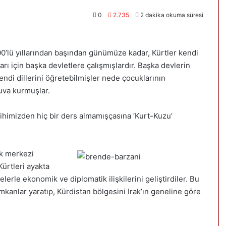
0
2.735
2 dakika okuma süresi
 1900’lü yıllarından başından günümüze kadar, Kürtler kendi
arı için başka devletlere çalışmışlardır. Başka devlerin
endi dillerini öğretebilmişler nede çocuklarının
uva kurmuşlar.
rihimizden hiç bir ders almamışçasına ‘Kurt-Kuzu’
ak merkezi
Kürtleri ayakta
erle ekonomik ve diplomatik ilişkilerini geliştirdiler. Bu
imkanlar yaratıp, Kürdistan bölgesini Irak’ın geneline göre