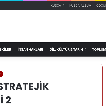
KUŞCA
KUŞCA ALBÜM
ÇOCUK
KİLER
İNSAN HAKLARI
DİL, KÜLTÜR & TARİH
TOPLUM
Z
STRATEJİK
İ 2