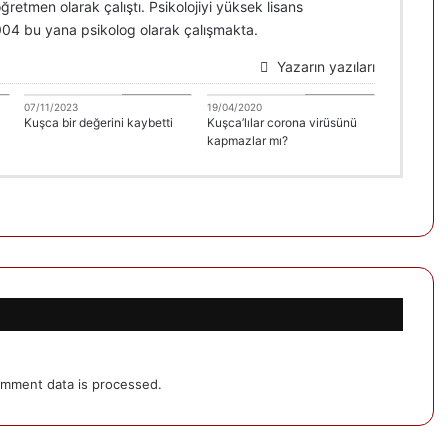
etmen olarak çalıştı. Psikolojiyi yüksek lisans
2004 bu yana psikolog olarak çalışmakta.
Yazarın yazıları
i
Celal Deveci
Celal Deveci
07/11/2023
19/04/2020
Kuşca bir değerini kaybetti
Kuşca’lılar corona virüsünü
kapmazlar mı?
mment data is processed.