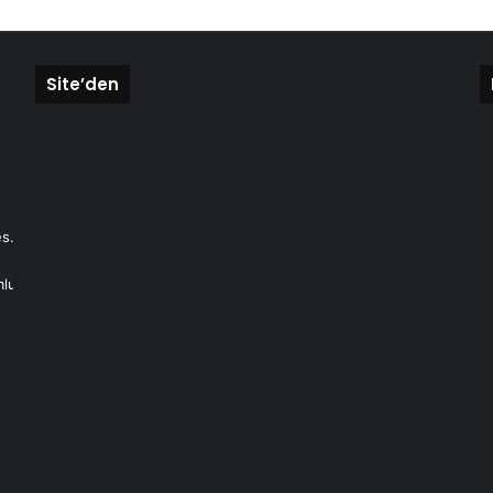
Site’den
s.
mlu