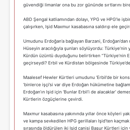
güvendiği limanlar ona bu zor gününde sırtlarını bire
ABD Şengal katliamından dolayı, YPG ve HPG’le işbir
çalışırken, Işid Maxmur kasabasına saldırıp ele geçirm
Umudunu Erdoğan’a bağlayan Barzani, Erdoğan’dan re
Hüseyin aracılığıyla şunları söylüyordu: Türkiye’n
Kürdün üzüntü duyduğunu belirtirken “Türkiye’nin Erbi
geçirseydi? Erbil ve Kürdistan bölgesinde Türkiye’den
Maalesef Hewler Kürtleri umudunu ‘Erbil’de bir kons
‘binlerce işçi’si var diye Erdoğan hükümetine bağlamı
Erdoğan’ın Işid için ‘Bunlar Erbil’i de alacaklar’ 
Kürtlerin özgüçlerine çevirdi.
Maxmur kasabasına yakınında yıllar önce köyleri yak
ve kampa sevkedilen HPG gerillaları Işid’ten kaçma
sırasında öldürülen iki Işid canisi Başur Kürtleri iç