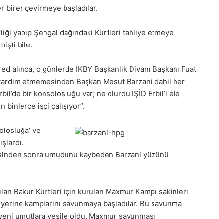
r birer çevirmeye başladılar.
liği yapıp Şengal dağındaki Kürtleri tahliye etmeye
işti bile.
d alınca, o günlerde IKBY Başkanlık Divanı Başkanı Fuat
in yardım etmemesinden Başkan Mesut Barzani dahil her
l’de bir konsolosluğu var; ne olurdu IŞİD Erbil’i ele
 binlerce işçi çalışıyor”.
olosluğa’ ve
şlardı.
demesinden sonra umudunu kaybeden Barzani yüzünü
ılan Bakur Kürtleri için kurulan Maxmur Kampı sakinleri
k yerine kamplarını savunmaya başladılar. Bu savunma
in yeni umutlara vesile oldu. Maxmur savunması