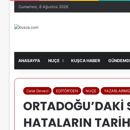
Cumartesi, 8 Ağustos 2026
ANASAYFA
NUÇE
KUŞCA HABER
GÜNDEMDE
Celal Deveci
EDİTÖR'DEN
NUÇE
YAZARLARIMI
ORTADOĞU’DAKİ 
HATALARIN TARİH