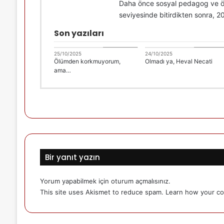
Daha önce sosyal pedagog ve öğr
seviyesinde bitirdikten sonra, 
Son yazıları
Celal Deveci
Celal Devec
25/10/2025
24/10/2025
Ölümden korkmuyorum,
Olmadı ya, Heval Necati
ama…
Bir yanıt yazın
Yorum yapabilmek için
oturum açmalısınız
.
This site uses Akismet to reduce spam.
Learn how your co