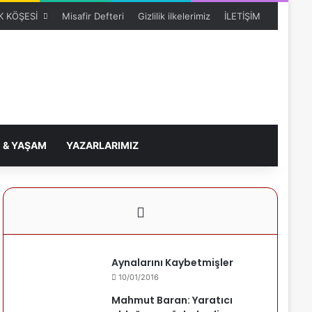
 KÖŞESİ
Misafir Defteri
Gizlilik ilkelerimiz
İLETİŞİM
 & YAŞAM
YAZARLARIMIZ
Aynalarını Kaybetmişler
10/01/2016
Mahmut Baran: Yaratıcı