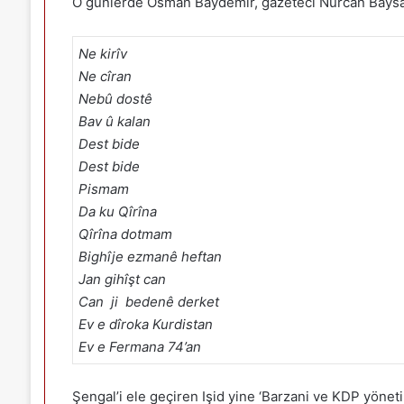
O günlerde Osman Baydemir, gazeteci Nurcan Baysal’a
Ne kirîv
Ne cîran
Nebû dostê
Bav û kalan
Dest bide
Dest bide
Pismam
Da ku Qîrîna
Qîrîna dotmam
Bighîje ezmanê heftan
Jan gihîşt can
Can ji bedenê derket
Ev e dîroka Kurdistan
Ev e Fermana 74’an
Şengal’i ele geçiren Işid yine ‘Barzani ve KDP yönet