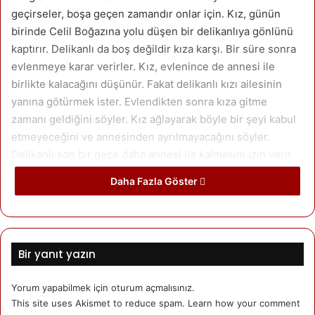
geçirseler, boşa geçen zamandır onlar için. Kız, günün
birinde Celil Boğazına yolu düşen bir delikanlıya gönlünü
kaptırır. Delikanlı da boş değildir kıza karşı. Bir süre sonra
evlenmeye karar verirler. Kız, evlenince de annesi ile
birlikte kalacağını düşünür. Fakat delikanlı kızı ailesinin
yanına götürmek ister. Evlendikten sonra kıza gitme
zamanı geldiğini söyler. Kız ağlayarak böyle bir şeyi kabul
etmeyeceğini ve annesinden ayrılmayacağını söyler.
Delikanlı son bir gece daha annesi ile kalmasını izin verir.
Ana kız sabaha kadar birbirlerine sarılarak ağlar; “Allah’ım
Daha Fazla Göster
bizi ayırmaktansa taşa döndür” diye yalvarırlar. Sabah
delikanlı gelir, kızı zorla annesinden ayırıp ata bindirir.
Celil Boğazı ana kızın haykırışları ile inler. Kız dört nala
Bir yanıt yazın
giden attan atlayarak annesine doğru koşar, ama
kavuşmalarına çok az mesafe kala ikisi de taşa dönüşür.
Yorum yapabilmek için
oturum açmalısınız
.
Taşlaşan ana ve kızın gözlerinden sürekli yaş akmaya
This site uses Akismet to reduce spam.
Learn how your comment
başlar.