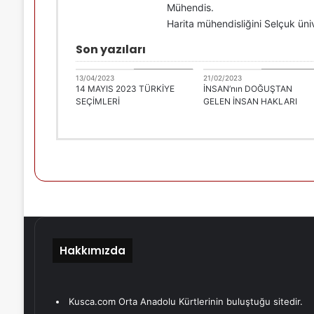
Mühendis.
Harita mühendisliğini Selçuk üni
Son yazıları
H. Hasan Tuzcu
H. Hasan Tuzc
13/04/2023
21/02/2023
14 MAYIS 2023 TÜRKİYE
İNSAN’nın DOĞUŞTAN
SEÇİMLERİ
GELEN İNSAN HAKLARI
Hakkımızda
Kusca.com Orta Anadolu Kürtlerinin buluştuğu sitedir.