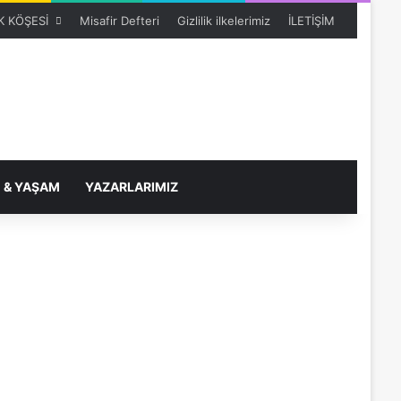
 KÖŞESİ
Misafir Defteri
Gizlilik ilkelerimiz
İLETİŞİM
 & YAŞAM
YAZARLARIMIZ