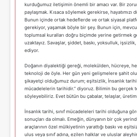
kurduğumuz iletişimin önemli bir amacı var. Bir zoru
paylaşmak. Kısaca söylemek gerekirse, hayatımızı düz
Bunun içinde ortak hedeflerde ve ortak siyasal plat
gerekiyor, yaşamak böyle bir şey. Bunun için, mevcut
toplumsal kuralları doğru biçimde yerine getirmek 
uzaktayız. Savaşlar, şiddet, baskı, yoksulluk, işsizlik,
ediyor.
Doğanın diyalektiği gereği, molekülden, hücreye, her
teknoloji de öyle. Her gün yeni gelişmelere şahit 
şikayetçi olduğumuz durum; eşitsizlik, İnsanlık tarihi, 
mücadelelerin tarihidir.” diyoruz. Bilimin bu gerçek
söyleyebiliriz. Evet bütün bu çabalar, telaşlar, üretim
İnsanlık tarihi, sınıf mücadeleleri tarihi olduğuna g
sonuçları da olmalı. Emeğin, dünyanın bir çok yerin
araçlarının özel mülkiyetinin yarattığı baskı ve eşitsi
ulus veya sınıf adına, ezilen halklar ve uluslar aleyh