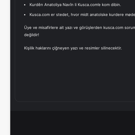
Kurdên Anatoliya Navîn li Kusca.com’e kom dibin.
Kusca.com er stedet, hvor midt anatolske kurdere møde
Üye ve misafirlere ait yazı ve görüşlerden kusca.com soru
değildir!
Kişilik haklarını çiğneyen yazı ve resimler silinecektir.