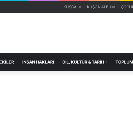
KUŞCA
KUŞCA ALBÜM
ÇOCUK
KİLER
İNSAN HAKLARI
DİL, KÜLTÜR & TARİH
TOPLUM