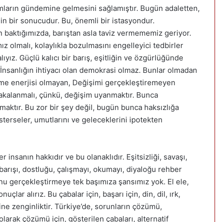
umların gündemine gelmesini sağlamıştır. Bugün adaletten,
n bir sonucudur. Bu, önemli bir istasyondur.
 baktığımızda, barıştan asla taviz vermememiz geriyor.
 olmalı, kolaylıkla bozulmasını engelleyici tedbirler
lıyız. Güçlü kalıcı bir barış, eşitliğin ve özgürlüğünde
. İnsanlığın ihtiyacı olan demokrasi olmaz. Bunlar olmadan
me enerjisi olmayan, Değişimi gerçekleştiremeyen
yakalanmalı, çünkü, değişim uyanmaktır. Bunca
maktır. Bu zor bir şey değil, bugün bunca haksızlığa
österseler, umutlarını ve geleceklerini ipotekten
nsanın hakkıdır ve bu olanaklıdır. Eşitsizliği, savaşı,
, barışı, dostluğu, çalışmayı, okumayı, diyaloğu rehber
u gerçekleştirmeye tek başımıza şansımız yok. El ele,
ar alırız. Bu çabalar için, başarı için, din, dil, ırk,
ksine zenginliktir. Türkiye’de, sorunların çözümü,
arak çözümü için, gösterilen çabaları, alternatif