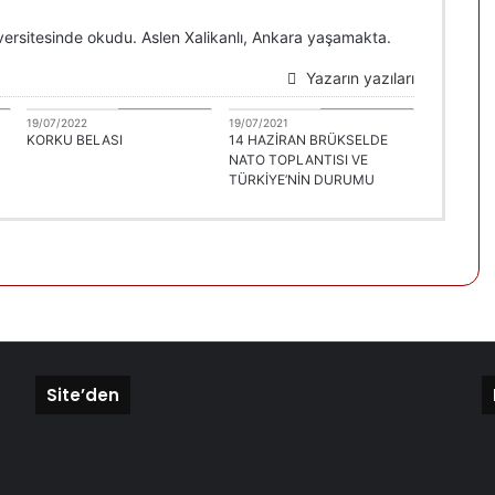
versitesinde okudu. Aslen Xalikanlı, Ankara yaşamakta.
Yazarın yazıları
u
H. Hasan Tuzcu
H. Hasan Tuzcu
19/07/2022
19/07/2021
KORKU BELASI
14 HAZİRAN BRÜKSELDE
NATO TOPLANTISI VE
TÜRKİYE’NİN DURUMU
Site’den