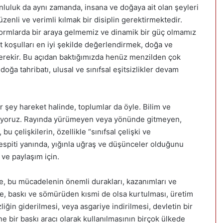
nluluk da aynı zamanda, insana ve doğaya ait olan şeyleri
enli ve verimli kılmak bir disiplin gerektirmektedir.
formlarda bir araya gelmemiz ve dinamik bir güç olmamız
 koşulları en iyi şekilde değerlendirmek, doğa ve
gerekir. Bu açıdan baktığımızda henüz menzilden çok
 doğa tahribatı, ulusal ve sınıfsal eşitsizlikler devam
 şey hareket halinde, toplumlar da öyle. Bilim ve
oluyoruz. Rayında yürümeyen veya yönünde gitmeyen,
bu çelişkilerin, özellikle “sınıfsal çelişki ve
 tespiti yanında, yığınla uğraş ve düşünceler olduğunu
 ve paylaşım için.
öre, bu mücadelenin önemli durakları, kazanımları ve
de, baskı ve sömürüden kısmi de olsa kurtulması, üretim
zliğin giderilmesi, veya asgariye indirilmesi, devletin bir
ine bir baskı aracı olarak kullanılmasının birçok ülkede