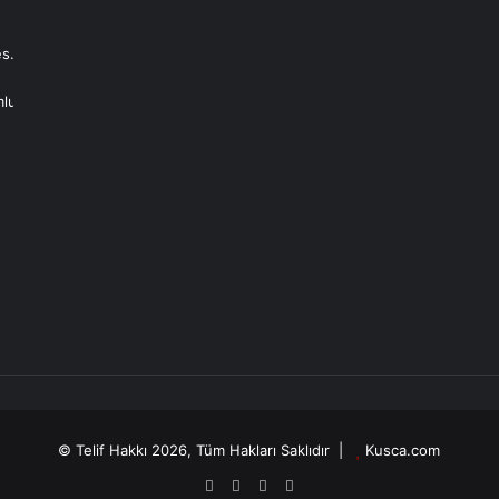
s.
mlu
© Telif Hakkı 2026, Tüm Hakları Saklıdır |
Kusca.com
Facebook
X
YouTube
Instagram