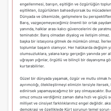
engellenmesi, barışın, eşitliğin ve özgürlüğün topl
eşitlikten, özgürlükten bahsediyorsak bu mücadeleni
Dünyada ve ülkemizde, gelişmelere bu perspektiften
Barış, vazgeçemeyeceğimiz önemli bir ortak paydamız
yanında, halklar arası kalıcı güvencelerini de yaratma
teminatıdır. Barış olmadan diyalog ve iletişim olmaz
başka bir istasyona gitmek de mümkün olmaz. İlerle
toplumlar başarılı olamıyor. Her halükarda değişim 
olumsuzluklara, yalana karşı gerçeğin yanında yer al
uğrayan yığınlar, örgütlü ve bilinçli bir dayanışma g
kurtarabilirler.
Güzel bir dünyada yaşamak, özgür ve mutlu olmak her i
ayırımcılığı, ötekileştirmeyi elimizin tersiyle itersek
edinirsek yapamayacağımız bir şey olmayacaktır. Bun
omuz omuza verdiğimiz zaman daha hızlı ve güçlü sonuçl
milliyet ve cinsiyet farklılıklarımız engel değildir. a
demokrasi ve özelliklede Kürt sorunun temel sorun ol