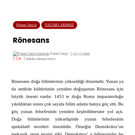
Fehmi Sütçü
YAZARLARIMIZ
Rönesans
Fehmi Sütçü
01/11/2008
2.130
2 dakika okuma süresi
Rönesans doğa bilimlerinin yükseldiği dönemdir. Yunan ya
da antikite kültürünün yeniden doğuşunun Rönesans için
büyük önemi vardır. 1453 te doğu Roma imparatorluğu
yıkıldıktan sonra çok sayıda bilim adamı batıya göç etti. Bu
göç yunan felsefesinin yeniden keşfedilmesine yol açtı.
Doğa bilimlerinin yükselişinde yunan felsefesinin
spekülatif teorileri önemlidir. Örneğin Demokritos’un
mekanik atom teorisi gibi. Demokritos’ u bilmeyenler bu