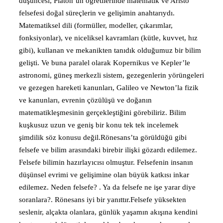
düşüncesi, Platon’un öğretilerinde matematik ve Aristo
felsefesi doğal süreçlerin ve gelişimin anahtarıydı.
Matematiksel dili (formüller, modeller, çıkarımlar,
fonksiyonlar), ve niceliksel kavramları (kütle, kuvvet, hız
gibi), kullanan ve mekanikten tanıdık olduğumuz bir bilim
gelişti. Ve buna paralel olarak Kopernikus ve Kepler’le
astronomi, güneş merkezli sistem, gezegenlerin yörüngeleri
ve gezegen hareketi kanunları, Galileo ve Newton’la fizik
ve kanunları, evrenin çözülüşü ve doğanın
matematikleşmesinin gerçekleştiğini görebiliriz. Bilim
kuşkusuz uzun ve geniş bir konu tek tek incelemek
şimdilik söz konusu değil.Rönesans’ta görüldüğü gibi
felsefe ve bilim arasındaki birebir ilişki gözardı edilemez.
Felsefe bilimin hazırlayıcısı olmuştur. Felsefenin insanın
düşünsel evrimi ve gelişimine olan büyük katkısı inkar
edilemez. Neden felsefe? . Ya da felsefe ne işe yarar diye
soranlara?. Rönesans iyi bir yanıttır.Felsefe yüksekten
seslenir, alçakta olanlara, günlük yaşamın akışına kendini