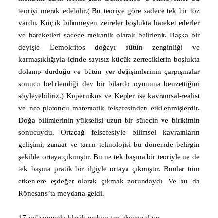
teoriyi merak edebilir.( Bu teoriye göre sadece tek bir töz
vardır. Küçük bilinmeyen zerreler boşlukta hareket ederler
ve hareketleri sadece mekanik olarak belirlenir. Başka bir
deyişle Demokritos doğayı bütün zenginliği ve
karmaşıklığıyla içinde sayısız küçük zerreciklerin boşlukta
dolanıp durduğu ve bütün yer değişimlerinin çarpışmalar
sonucu belirlendiği dev bir bilardo oyununa benzettiğini
söyleyebiliriz.) Kopernikus ve Kepler ise kavramsal-realist
ve neo-platoncu matematik felsefesinden etkilenmişlerdir.
Doğa bilimlerinin yükselişi uzun bir sürecin ve birikimin
sonucuydu. Ortaçağ felsefesiyle bilimsel kavramların
gelişimi, zanaat ve tarım teknolojisi bu dönemde belirgin
şekilde ortaya çıkmıştır. Bu ne tek başına bir teoriyle ne de
tek başına pratik bir ilgiyle ortaya çıkmıştır. Bunlar tüm
etkenlere eşdeğer olarak çıkmak zorundaydı. Ve bu da
Rönesans’ta meydana geldi.
17.yy’ sonunda klasik mekanizm, deneysel ve