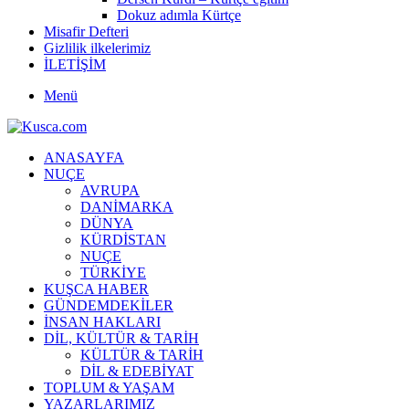
Dokuz adımla Kürtçe
Misafir Defteri
Gizlilik ilkelerimiz
İLETİŞİM
Menü
ANASAYFA
NUÇE
AVRUPA
DANİMARKA
DÜNYA
KÜRDİSTAN
NUÇE
TÜRKİYE
KUŞCA HABER
GÜNDEMDEKİLER
İNSAN HAKLARI
DİL, KÜLTÜR & TARİH
KÜLTÜR & TARİH
DİL & EDEBİYAT
TOPLUM & YAŞAM
YAZARLARIMIZ