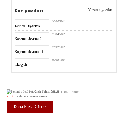
Son yazıları
Yazarın yazıları
Fehmi Sütçü
30/06/2011
Tarih ve Diyalektik
Fehmi Sütçü
26/04/2011
Kopernik devrimi-2
Fehmi Sütçü
24/02/2011
Kopernik devromi -1
Fehmi Sütçü
07/08/2009
İskoçyalı
Fehmi Sütçü
01/11/2008
2.130
2 dakika okuma süresi
Daha Fazla Göster