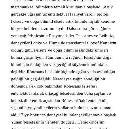
matematiksel bilimlerin temeli kurulmaya başlandı. Artık
gerçekle uğraşan üç entellektüel faaliyet vardı. Teoloji,
Felsefe ve doğa bilimi.Felsefe artık bilimle ilişkili kendine
bir yer belirlemek zorundaydı. Daha sonra göreceğimiz
yeni çağ felsefesinin Rasyonalistler Descartes ve Leibniz,
deneyciler Locke ve Hume ile transdantal filozof Kant için
olduğu gibi. Felsefe ve doğa bilimi arasındaki sınırları
bulma girişimiydi. Tüm bunlara rağmen felsefenin doğa
bilimi için teolojiden vazgeçtiğini söylemek mümkün
değildir. Rönesans basit bir biçimde ışığın yada aydınlığın
geldiği bir çağ değildi. Neredeyse ışığın söndüğü bir
dönemdi. Pek çok bakımdan Rönesans felsefesi
entellektüel olarak ortaçağ felsefesinden daha şaşkın ve
belirsizdi. Yenilik açısından Rönesans’taki entellektüel
şaşkınlık ve yenilikçilerin yollarını bulması uzun zaman
aldı.17.yy boyunca deneysel bilimler şekillenmeye başladı.
Yunan felsefesinin yeniden doğuşu , Demokritos’un