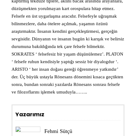
kaptırmış tekdüze tiplere, aklını bacak arasında arayanlara,
düzüşmekten yorulmayan kart orospulara hitap etmez.
Felsefe en üst uygarlaşma aracıdır. Felsefeyle uğraşmak
bilinmezlere, daha ötelere açılmak, yaşamın özünü
araştırmaktır. İnsanın kendini gerçekleştirmesi, gerçeğin
sevgisidir. Dünyanın ve insanın bugün ki karışık ve belirsiz
durumuna bakıldığında tek çare felsefe bilmektir.
SOKRATES ‘ felsefesiz bir yaşam düşünülemez’. PLATON
‘ felsefe ruhun kendisiyle yaptığı sessiz bir diyalogdur ‘.
ARISTO ‘ her insan doğası gereği öğrenmeye yatkındır’
der. Üç büyük ustayla Rönesans dönemini kısaca geçtikten
sonra, bundan sonraki yazılarda Rönesans sonrası felsefe
ve filozoflarını işlemek umuduyla……..
Yazarımız
Fehmi Sütçü