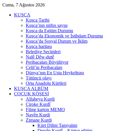
Cuma, 7 Ağustos 2026
KUŞCA
Kuşca Tarihi
Kuşca’nın nüfus sayısı
Kuşca da Egitim Durumu
Kuşca’da Ekonomik ve İstihdam Durumu
Kuşca’da Sosyal Durum ve İklim
Kuşca haritası
Belediye Seçimleri
Nalê Dêw-dutê
Peribacaları Büyülüyor
Celil’in Peribacaları
Dünya’nın En Usta Heykeltraşı
Tütüncü olayı
Orta Anadolu Kürtleri
KUŞCA ALBÜM
ÇOCUK KÖŞESİ
Alfabeya Kurdi
Çiroke Kurdî
Filme karton MEMO
Navên Kurdi
Zimane Kurdi
Kürt Dilini Tanıyalım
Dersên Kurdî – Kürtçe eğitim