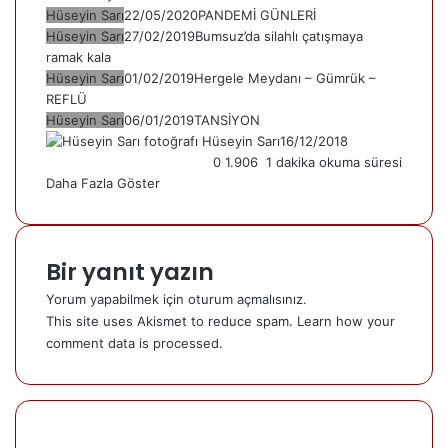
Hüseyin Sarı
22/05/2020
PANDEMİ GÜNLERİ
Hüseyin Sarı
27/02/2019
Bumsuz’da silahlı çatışmaya
ramak kala
Hüseyin Sarı
01/02/2019
Hergele Meydanı – Gümrük –
REFLÜ
Hüseyin Sarı
06/01/2019
TANSİYON
Hüseyin Sarı
16/12/2018
0
1.906
1 dakika okuma süresi
Daha Fazla Göster
Bir yanıt yazın
Yorum yapabilmek için
oturum açmalısınız
.
This site uses Akismet to reduce spam.
Learn how your
comment data is processed.