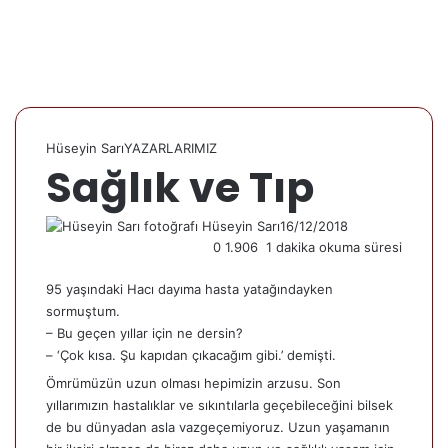
Hüseyin Sarı
YAZARLARIMIZ
Sağlık ve Tıp
Hüseyin Sarı
16/12/2018
0
1.906
1 dakika okuma süresi
95 yaşındaki Hacı dayıma hasta yatağındayken
sormuştum.
– Bu geçen yıllar için ne dersin?
– ‘Çok kısa. Şu kapıdan çıkacağım gibi.’ demişti.
Ömrümüzün uzun olması hepimizin arzusu. Son
yıllarımızın hastalıklar ve sıkıntılarla geçebileceğini bilsek
de bu dünyadan asla vazgeçemiyoruz. Uzun yaşamanın