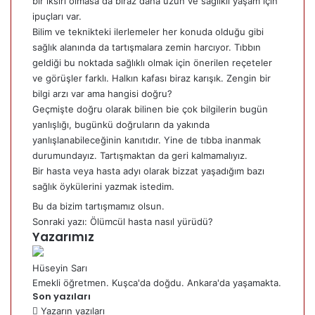
bir iksiri olmasa da biraz daha uzun ve sağlıklı yaşam için
ipuçları var.
Bilim ve teknikteki ilerlemeler her konuda olduğu gibi
sağlık alanında da tartışmalara zemin harcıyor. Tıbbın
geldiği bu noktada sağlıklı olmak için önerilen reçeteler
ve görüşler farklı. Halkın kafası biraz karışık. Zengin bir
bilgi arzı var ama hangisi doğru?
Geçmişte doğru olarak bilinen bie çok bilgilerin bugün
yanlışlığı, bugünkü doğruların da yakında
yanlışlanabileceğinin kanıtıdır. Yine de tıbba inanmak
durumundayız. Tartışmaktan da geri kalmamalıyız.
Bir hasta veya hasta adyı olarak bizzat yaşadığım bazı
sağlık öykülerini yazmak istedim.
Bu da bizim tartışmamız olsun.
Sonraki yazı: Ölümcül hasta nasıl yürüdü?
Yazarımız
Hüseyin Sarı
Emekli öğretmen. Kuşca'da doğdu. Ankara'da yaşamakta.
Son yazıları
Yazarın yazıları