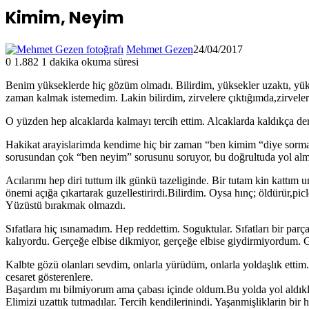
Kimim, Neyim
Mehmet Gezen
24/04/2017
0
1.882
1 dakika okuma süresi
Benim yükseklerde hiç gözüm olmadı. Bilirdim, yüksekler uzaktı, yüks
zaman kalmak istemedim. Lakin bilirdim, zirvelere çıktığımda,zirvele
O yüzden hep alcaklarda kalmayı tercih ettim. Alcaklarda kaldıkça de
Hakikat arayislarimda kendime hiç bir zaman “ben kimim “diye sormad
sorusundan çok “ben neyim” sorusunu soruyor, bu doğrultuda yol almaya
Acılarımı hep diri tuttum ilk günkü tazeliginde. Bir tutam kin kattı
önemi açığa çıkartarak guzellestirirdi.Bilirdim. Oysa hınç; öldürür,pi
Yüzüstü bırakmak olmazdı.
Sıfatlara hiç ısınamadım. Hep reddettim. Soguktular. Sıfatları bir parç
kalıyordu. Gerçeğe elbise dikmiyor, gerçeğe elbise giydirmiyordum. Ge
Kalbte gözü olanları sevdim, onlarla yürüdüm, onlarla yoldaşlık etti
cesaret gösterenlere.
Başardım mı bilmiyorum ama çabası içinde oldum.Bu yolda yol aldıkları
Elimizi uzattık tutmadılar. Tercih kendilerinindi. Yaşanmişliklarin bir 