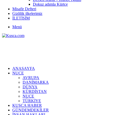
Dokuz adımla Kürtçe
Misafir Defteri
Gizlilik ilkelerimiz
İLETİŞİM
Menü
ANASAYFA
NUÇE
AVRUPA
DANİMARKA
DÜNYA
KÜRDİSTAN
NUÇE
TÜRKİYE
KUŞCA HABER
GÜNDEMDEKİLER
İNSAN HAKLARI