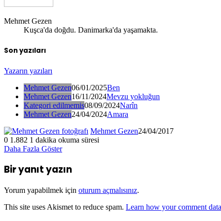
Mehmet Gezen
Kuşca'da doğdu. Danimarka'da yaşamakta.
Son yazıları
Yazarın yazıları
Mehmet Gezen
06/01/2025
Ben
Mehmet Gezen
16/11/2024
Mevzu yokluğun
Kategori edilmemis
08/09/2024
Narîn
Mehmet Gezen
24/04/2024
Amara
Mehmet Gezen
24/04/2017
0
1.882
1 dakika okuma süresi
Daha Fazla Göster
Bir yanıt yazın
Yorum yapabilmek için
oturum açmalısınız
.
This site uses Akismet to reduce spam.
Learn how your comment data 