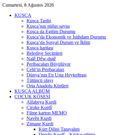
Cumartesi, 8 Ağustos 2026
KUŞCA
Kuşca Tarihi
Kuşca’nın nüfus sayısı
Kuşca da Egitim Durumu
Kuşca’da Ekonomik ve İstihdam Durumu
Kuşca’da Sosyal Durum ve İklim
Kuşca haritası
Belediye Seçimleri
Nalê Dêw-dutê
Peribacaları Büyülüyor
Celil’in Peribacaları
Dünya’nın En Usta Heykeltraşı
Tütüncü olayı
Orta Anadolu Kürtleri
KUŞCA ALBÜM
ÇOCUK KÖŞESİ
Alfabeya Kurdi
Çiroke Kurdî
Filme karton MEMO
Navên Kurdi
Zimane Kurdi
Kürt Dilini Tanıyalım
Dersên Kurdî – Kürtçe eğitim