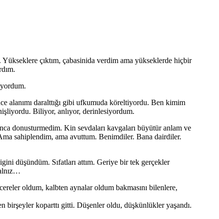
ü. Yükseklere çıktım, çabasinida verdim ama yükseklerde hiçbir
rdım.
luyordum.
ce alanımı daralttığı gibi ufkumuda köreltiyordu. Ben kimim
şliyordu. Biliyor, anlıyor, derinlesiyordum.
hınca donusturmedim. Kin sevdaları kavgaları büyütür anlam ve
e. Ama sahiplendim, ama avuttum. Benimdiler. Bana dairdiler.
igini düşündüm. Sıfatları attım. Geriye bir tek gerçekler
yalnız…
cereler oldum, kalbten aynalar oldum bakmasını bilenlere,
birşeyler koparttı gitti. Düşenler oldu, düşkünlükler yaşandı.