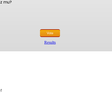
nuz mu?
Results
r!