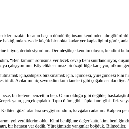
ekler tuzaktı. Insanın başını döndürür, insanı kendinden alır götürürd
re baktığımda zirvede küçük bir nokta kadar yer kapladigimi görür, anla
rine iniyor, derinlesiyordum. Derinleştikçe kendim oluyor, kendimi bu
ım. “Ben kimim” sorusuna verilecek cevap beni sınırlandırıyor, düşün
 çalışıyordum. Böylelikle sınırsız bir özgürlüğe karışıyor, ufkum geni
m unutmamak için,sahipsiz bırakmamak için. Içimdeki, yüreğimdeki kini 
clestirirdi. Acılarımı hiç sevmedim kum taneleri gibi çoğalmasınlar diy
a beze, bir kefene benzettim hep. Olanı olduğu gibi değilde, baskalaştird
rçek yalın, gerçek çıplaktı. Tıpkı ölüm gibi. Tıpkı tanri gibi. Tek ve 
m. Kalbten gözü olanlara sevgiyi sundum, kavgaları adadım. Kalpten pen
m, yol verdiklerim oldu. Kimi benliğime değer kattı, kimi benliğimden 
hatrı, bir hatırası var dedik. Yüreğimizde yangınlar boğduk. Bilmediler.