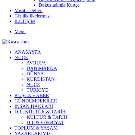
Dokuz adımla Kürtçe
Misafir Defteri
Gizlilik ilkelerimiz
İLETİŞİM
Menü
ANASAYFA
NUÇE
AVRUPA
DANİMARKA
DÜNYA
KÜRDİSTAN
NUÇE
TÜRKİYE
KUŞCA HABER
GÜNDEMDEKİLER
İNSAN HAKLARI
DİL, KÜLTÜR & TARİH
KÜLTÜR & TARİH
DİL & EDEBİYAT
TOPLUM & YAŞAM
YAZARLARIMIZ