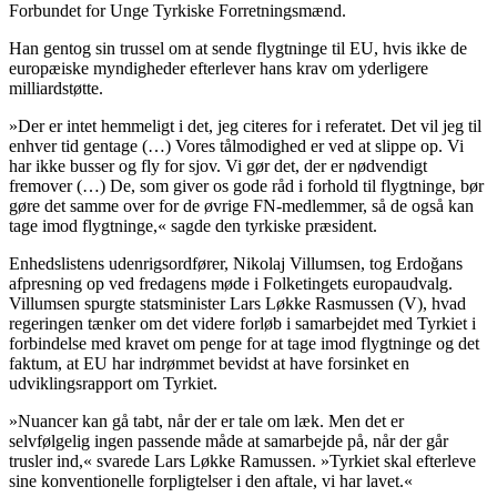
Forbundet for Unge Tyrkiske Forretningsmænd.
Han gentog sin trussel om at sende flygtninge til EU, hvis ikke de
europæiske myndigheder efterlever hans krav om yderligere
milliardstøtte.
»Der er intet hemmeligt i det, jeg citeres for i referatet. Det vil jeg til
enhver tid gentage (…) Vores tålmodighed er ved at slippe op. Vi
har ikke busser og fly for sjov. Vi gør det, der er nødvendigt
fremover (…) De, som giver os gode råd i forhold til flygtninge, bør
gøre det samme over for de øvrige FN-medlemmer, så de også kan
tage imod flygtninge,« sagde den tyrkiske præsident.
Enhedslistens udenrigsordfører, Nikolaj Villumsen, tog Erdoğans
afpresning op ved fredagens møde i Folketingets europaudvalg.
Villumsen spurgte statsminister Lars Løkke Rasmussen (V), hvad
regeringen tænker om det videre forløb i samarbejdet med Tyrkiet i
forbindelse med kravet om penge for at tage imod flygtninge og det
faktum, at EU har indrømmet bevidst at have forsinket en
udviklingsrapport om Tyrkiet.
»Nuancer kan gå tabt, når der er tale om læk. Men det er
selvfølgelig ingen passende måde at samarbejde på, når der går
trusler ind,« svarede Lars Løkke Ramussen. »Tyrkiet skal efterleve
sine konventionelle forpligtelser i den aftale, vi har lavet.«