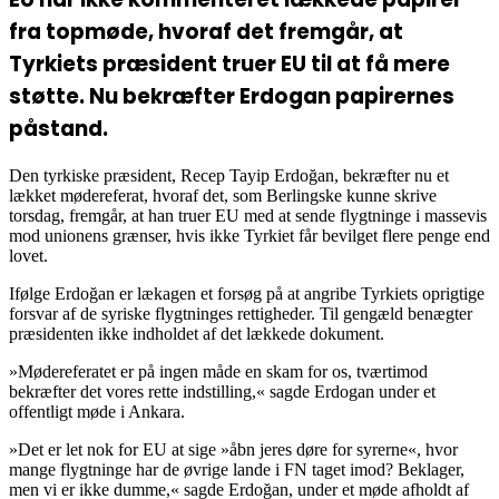
fra topmøde, hvoraf det fremgår, at
Tyrkiets præsident truer EU til at få mere
støtte. Nu bekræfter Erdogan papirernes
påstand.
Den tyrkiske præsident, Recep Tayip Erdoğan, bekræfter nu et
lækket mødereferat, hvoraf det, som Berlingske kunne skrive
torsdag, fremgår, at han truer EU med at sende flygtninge i massevis
mod unionens grænser, hvis ikke Tyrkiet får bevilget flere penge end
lovet.
Ifølge Erdoğan er lækagen et forsøg på at angribe Tyrkiets oprigtige
forsvar af de syriske flygtninges rettigheder. Til gengæld benægter
præsidenten ikke indholdet af det lækkede dokument.
»Mødereferatet er på ingen måde en skam for os, tværtimod
bekræfter det vores rette indstilling,« sagde Erdogan under et
offentligt møde i Ankara.
»Det er let nok for EU at sige »åbn jeres døre for syrerne«, hvor
mange flygtninge har de øvrige lande i FN taget imod? Beklager,
men vi er ikke dumme,« sagde Erdoğan, under et møde afholdt af