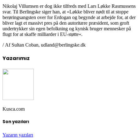
Nikolaj Villumsen er dog ikke tilfreds med Lars Løkke Rasmussens
svar. Til Berlingske siger han, at »Løkke bliver nødt til at stoppe
berøringsangsten over for Erdogan og begynde at arbejde for, at der
bliver lagt et massivt pres på den autoritære præsident, som groft
undertrykker sin egen befolkning og kynisk bruger mennesker på
flugt for at skaffe milliarder i EU-støtte«.
/ Af Sultan Coban, udland@berlingske.dk
Yazarımız
Kusca.com
Son yazıları
Yazarın yazıları