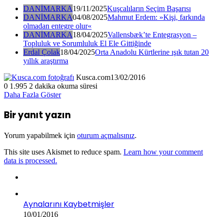
DANİMARKA
19/11/2025
Kuşcalıların Seçim Başarısı
DANİMARKA
04/08/2025
Mahmut Erdem: »Kişi, farkında
olmadan entegre olur«
DANİMARKA
18/04/2025
Vallensbæk’te Entegrasyon –
Topluluk ve Sorumluluk El Ele Gittiğinde
Erdal Çolak
18/04/2025
Orta Anadolu Kürtlerine ışık tutan 20
yıllık araştırma
Kusca.com
13/02/2016
0
1.995
2 dakika okuma süresi
Daha Fazla Göster
Bir yanıt yazın
Yorum yapabilmek için
oturum açmalısınız
.
This site uses Akismet to reduce spam.
Learn how your comment
data is processed.
Aynalarını Kaybetmişler
10/01/2016