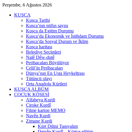
Perşembe, 6 Ağustos 2026
KUŞCA
Kuşca Tarihi
Kuşca’nın nüfus sayısı
Kuşca da Egitim Durumu
Kuşca’da Ekonomik ve İstihdam Durumu
Kuşca’da Sosyal Durum ve İklim
Kuşca haritası
Belediye Seçimleri
Nalê Dêw-dutê
Peribacaları Büyülüyor
Celil’in Peribacaları
Dünya’nın En Usta Heykeltraşı
Tütüncü olayı
Orta Anadolu Kürtleri
KUŞCA ALBÜM
ÇOCUK KÖŞESİ
Alfabeya Kurdi
Çiroke Kurdî
Filme karton MEMO
Navên Kurdi
Zimane Kurdi
Kürt Dilini Tanıyalım
Dersên Kurdî – Kürtçe eğitim