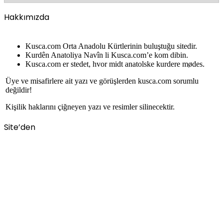
Hakkımızda
Kusca.com Orta Anadolu Kürtlerinin buluştuğu sitedir.
Kurdên Anatoliya Navîn li Kusca.com’e kom dibin.
Kusca.com er stedet, hvor midt anatolske kurdere mødes.
Üye ve misafirlere ait yazı ve görüşlerden kusca.com sorumlu
değildir!
Kişilik haklarını çiğneyen yazı ve resimler silinecektir.
Site’den