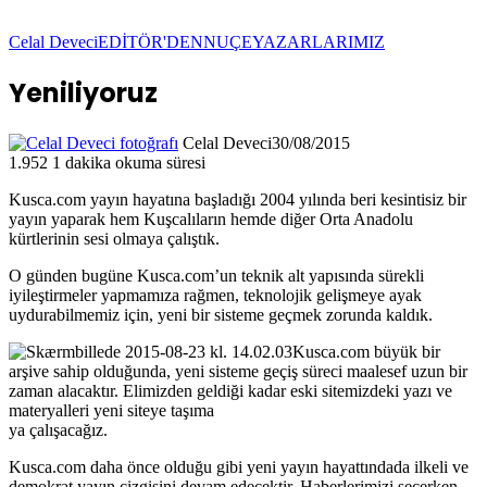
Celal Deveci
EDİTÖR'DEN
NUÇE
YAZARLARIMIZ
Yeniliyoruz
Celal Deveci
30/08/2015
1.952
1 dakika okuma süresi
Kusca.com yayın hayatına başladığı 2004 yılında beri kesintisiz bir
yayın yaparak hem Kuşcalıların hemde diğer Orta Anadolu
kürtlerinin sesi olmaya çalıştık.
O günden bugüne Kusca.com’un teknik alt yapısında sürekli
iyileştirmeler yapmamıza rağmen, teknolojik gelişmeye ayak
uydurabilmemiz için, yeni bir sisteme geçmek zorunda kaldık.
Kusca.com büyük bir
arşive sahip olduğunda, yeni sisteme geçiş süreci maalesef uzun bir
zaman alacaktır. Elimizden geldiği kadar eski sitemizdeki yazı ve
materyalleri yeni siteye taşıma
ya çalışacağız.
Kusca.com daha önce olduğu gibi yeni yayın hayattındada ilkeli ve
demokrat yayın çizgisini devam edecektir. Haberlerimizi seçerken