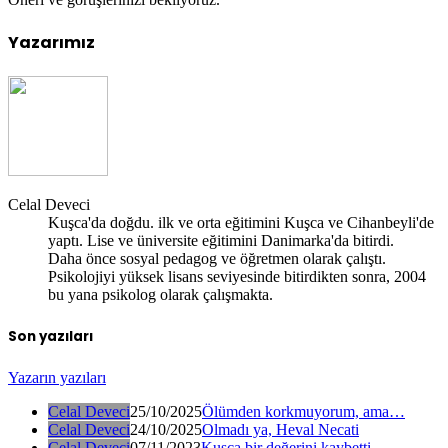
Yazarımız
Celal Deveci
Kuşca'da doğdu. ilk ve orta eğitimini Kuşca ve Cihanbeyli'de
yaptı. Lise ve üniversite eğitimini Danimarka'da bitirdi.
Daha önce sosyal pedagog ve öğretmen olarak çalıştı.
Psikolojiyi yüksek lisans seviyesinde bitirdikten sonra, 2004
bu yana psikolog olarak çalışmakta.
Son yazıları
Yazarın yazıları
Celal Deveci
25/10/2025
Ölümden korkmuyorum, ama…
Celal Deveci
24/10/2025
Olmadı ya, Heval Necati
Celal Deveci
07/11/2023
Kuşca bir değerini kaybetti