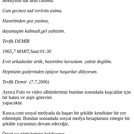
Bekleyisin tak dedi canima.
Gun gecmez tad verirsin asima.
Hasretinden goz yasima,
dayanagim kalmadi,gel yalnizim.
Tevfik DEMİR
1965,7 MART,Saat:01:30
Evet arkadaslar artik, hasretime kavustum. yalniz degilim.
Hepinizin gozlerinden öpüyor başarilar diliyorum.
Tevfik Demir (7.7.2006)
Ayrıca Foto ve video albümlerimiz bundan sonradada kuşcalılar için
bir hatıra ve arşiv görevini
yapacaktır.
Kusca.com sosyal medyada da başarı bir şekilde kendisine bir yer
edinmiştir. Bundan sonradada sosyal medya hesaplarınız entegre bir
şekilde yayınımızı devam edeceğiz.
Öneri ve görüşlerinizi bekliyoruz.