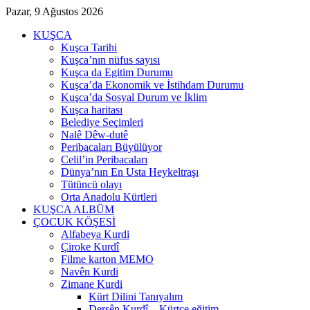
Pazar, 9 Ağustos 2026
KUŞCA
Kuşca Tarihi
Kuşca’nın nüfus sayısı
Kuşca da Egitim Durumu
Kuşca’da Ekonomik ve İstihdam Durumu
Kuşca’da Sosyal Durum ve İklim
Kuşca haritası
Belediye Seçimleri
Nalê Dêw-dutê
Peribacaları Büyülüyor
Celil’in Peribacaları
Dünya’nın En Usta Heykeltraşı
Tütüncü olayı
Orta Anadolu Kürtleri
KUŞCA ALBÜM
ÇOCUK KÖŞESİ
Alfabeya Kurdi
Çiroke Kurdî
Filme karton MEMO
Navên Kurdi
Zimane Kurdi
Kürt Dilini Tanıyalım
Dersên Kurdî – Kürtçe eğitim