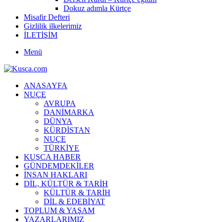
Dokuz adımla Kürtçe
Misafir Defteri
Gizlilik ilkelerimiz
İLETİŞİM
Menü
ANASAYFA
NUÇE
AVRUPA
DANİMARKA
DÜNYA
KÜRDİSTAN
NUÇE
TÜRKİYE
KUŞCA HABER
GÜNDEMDEKİLER
İNSAN HAKLARI
DİL, KÜLTÜR & TARİH
KÜLTÜR & TARİH
DİL & EDEBİYAT
TOPLUM & YAŞAM
YAZARLARIMIZ