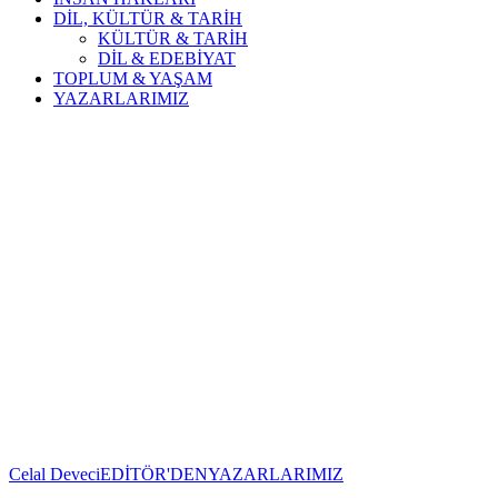
DİL, KÜLTÜR & TARİH
KÜLTÜR & TARİH
DİL & EDEBİYAT
TOPLUM & YAŞAM
YAZARLARIMIZ
Celal Deveci
EDİTÖR'DEN
YAZARLARIMIZ