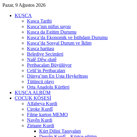
Pazar, 9 Ağustos 2026
KUŞCA
Kuşca Tarihi
Kuşca’nın nüfus sayısı
Kuşca da Egitim Durumu
Kuşca’da Ekonomik ve İstihdam Durumu
Kuşca’da Sosyal Durum ve İklim
Kuşca haritası
Belediye Seçimleri
Nalê Dêw-dutê
Peribacaları Büyülüyor
Celil’in Peribacaları
Dünya’nın En Usta Heykeltraşı
Tütüncü olayı
Orta Anadolu Kürtleri
KUŞCA ALBÜM
ÇOCUK KÖŞESİ
Alfabeya Kurdi
Çiroke Kurdî
Filme karton MEMO
Navên Kurdi
Zimane Kurdi
Kürt Dilini Tanıyalım
Dersên Kurdî – Kürtçe eğitim