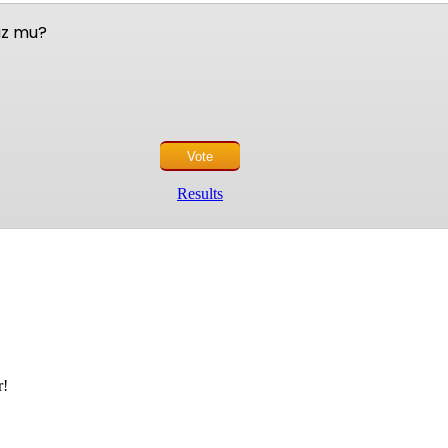
nuz mu?
Results
r!