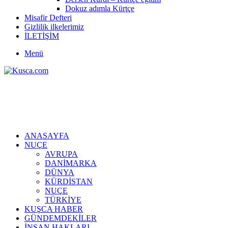
Dokuz adımla Kürtçe
Misafir Defteri
Gizlilik ilkelerimiz
İLETİŞİM
Menü
ANASAYFA
NUÇE
AVRUPA
DANİMARKA
DÜNYA
KÜRDİSTAN
NUÇE
TÜRKİYE
KUŞCA HABER
GÜNDEMDEKİLER
İNSAN HAKLARI