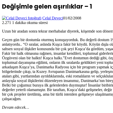
Değişimle gelen aşırılıklar – 1
Celal Deveci
01/02/2008
2.271
1 dakika okuma süresi
Uzun bir aradan sonra tekrar merhabalar diyerek, köşemde son dönemle
Geçen gün bir dostumla oturmuş konuşuyorduk. Bu değerli dostum 1960’
anlatıyordu.. “O sıralar, aslında Kuşca fakir bir köydü. Köyün dışla ol
sahsen sosyal ilişkiler konusunda bir çok şeyi Kuşca’da gördüm, yaş
Fakir bir halk olmasına rağmen, insanlar kendileri, toplumsal giderlerin
Özgüveni olan bir halktı! Kuşca halkı.”Evet dostumun dediği gibi, öz
toplumsal dayanışma eğilimi, onların ilk sıralarda geldikleri yeni top
arkadaşım Kuşca’ya, Danimarka Radyosu için bir program yapmak için 
bölgelerinde çıkıp, ta Kuzey Avrupanın Danimarkasına gelip, yerleşm
ataları gibi, yurtlarından ayrıldıklarında, eski romalıların ve selçuklula
anlayışla sosyal ilişkilerini düzenleyen insanımız, Danimarka’nın bire
Belki bir çoğumuz buraya ilk gelenlerden duymuştur! İnsanlar biribirin
değerler yeterli olamamıştır. Bir taraftan, Kuşca’daki gelişmeler, değ
bir çok projeler üretilmiş, ama bir türlü istenilen gelişmeye ulaşılmam
çalışacağım.
Devam edecek…