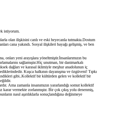
ek istiyorum.
rla olan ilişkisini canlı ve eski heyecanla tutmakta.Dostum
nları cana yakındı. Sosyal ilişkileri bayağı gelişmiş, ve ben
 onları yeni arayışlara yöneltmiştir.İnsanlarımızın bu
ırlamalarını sağlamıştır.Hiç unutman, bir danimarkalı
ksek dağları ve karasal iklimiyle meşhur anadolunun iç
ediklerindedir. Kuşca halkının dayanışma ve özgüveni! Tıpkı
ndikleri gibi..Kollektif bir kültürden gelen ve kollektif bir
eğildir.
lardır. Ama zamanla insanımızın yararlandığı somut kollektif
ız karar vermekte zorlanmıştır. Bir çok çıkış yolu denenmiş,
bunların nasıl aşırılıklarla sonuçlandığına değinmeye