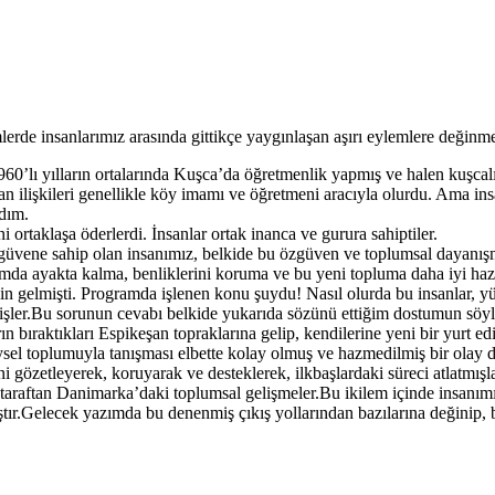
rde insanlarımız arasında gittikçe yaygınlaşan aşırı eylemlere değinm
lı yılların ortalarında Kuşca’da öğretmenlik yapmış ve halen kuşcalıla
an ilişkileri genellikle köy imamı ve öğretmeni aracıyla olurdu. Ama insa
adım.
i ortaklaşa öderlerdi. İnsanlar ortak inanca ve gurura sahiptiler.
güvene sahip olan insanımız, belkide bu özgüven ve toplumsal dayanışma,
lumda ayakta kalma, benliklerini koruma ve bu yeni topluma daha iyi haz
gelmişti. Programda işlenen konu şuydu! Nasıl olurda bu insanlar, yü
işler.Bu sorunun cevabı belkide yukarıda sözünü ettiğim dostumun söyl
rın bıraktıkları Espikeşan topraklarına gelip, kendilerine yeni bir yurt edi
ysel toplumuyla tanışması elbette kolay olmuş ve hazmedilmiş bir olay d
i gözetleyerek, koruyarak ve desteklerek, ilkbaşlardaki süreci atlatmış
ir taraftan Danimarka’daki toplumsal gelişmeler.Bu ikilem içinde insanım
ıştır.Gelecek yazımda bu denenmiş çıkış yollarından bazılarına değinip, 