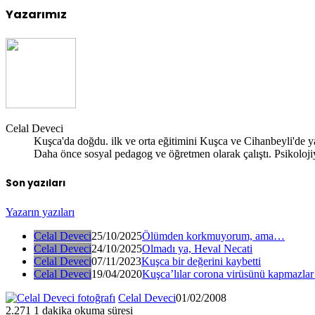
Yazarımız
Celal Deveci
Kuşca'da doğdu. ilk ve orta eğitimini Kuşca ve Cihanbeyli'de yap
Daha önce sosyal pedagog ve öğretmen olarak çalıştı. Psikolojiy
Son yazıları
Yazarın yazıları
Celal Deveci
25/10/2025
Ölümden korkmuyorum, ama…
Celal Deveci
24/10/2025
Olmadı ya, Heval Necati
Celal Deveci
07/11/2023
Kuşca bir değerini kaybetti
Celal Deveci
19/04/2020
Kuşca’lılar corona virüsünü kapmazlar
Celal Deveci
01/02/2008
2.271
1 dakika okuma süresi