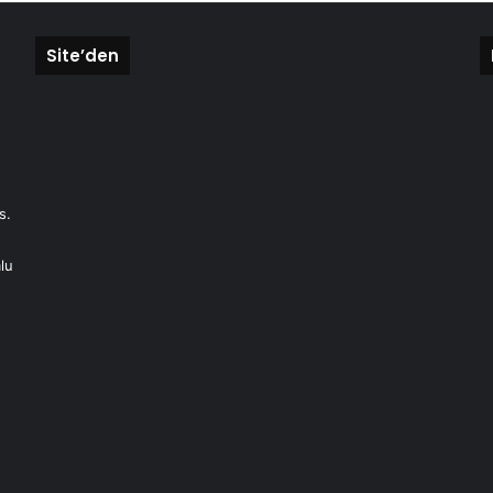
Site’den
s.
lu