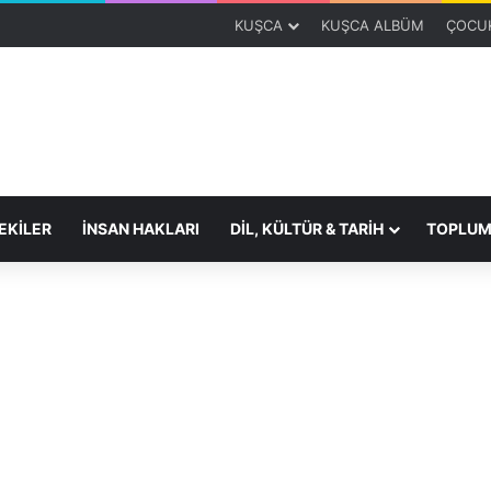
KUŞCA
KUŞCA ALBÜM
ÇOCUK
KİLER
İNSAN HAKLARI
DİL, KÜLTÜR & TARİH
TOPLUM