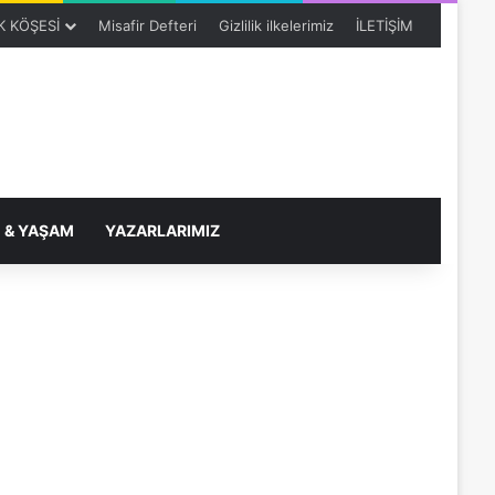
 KÖŞESİ
Misafir Defteri
Gizlilik ilkelerimiz
İLETİŞİM
 & YAŞAM
YAZARLARIMIZ