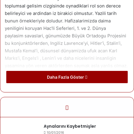
toplumsal gelisim cizgisinde oynadiklari rol son derece
belirleyici ve ardindan iz birakici olmustur. Yazili tarih
bunun örnekleriyle doludur. Hafizalarimizda daima
yeniligini koruyan Hac’li Seferleri, 1. ve 2. Dünya
paylasim savaslari, günumüzde Büyük Ortadogu Projesini
bu konjunktörlerden, Ingiliz Lavrence’yi, Hitler’i, Stalin’i,
Mustafa Kemal’i, düsunsel dünyamizda ufuk acan Karl
Marks’i, Engels’i , Lenin’i ve daha nicelerini insanligin
yasamina yön veren aktörlerden saymak asla yanlis olmaz.
Daha Fazla Göster
Bu konjunktörler ve aktörler bazen
spontane(kendiliginden) bazende bilerek ve ileriye dönuk
olarak hazirlanan projelerin bir yansimasi olarak ortaya
cikarlar.
Bu baglamda 12 eylül 1980 bilincli bir konjunktörün Türkiye
Halklarina zorla dayatilan bir küresel projedir. Bu proje
uyarinca, Türkiye demokrasi güclerinin üzerinden silindir
Aynalarını Kaybetmişler
gibi gecilmis, Ôzal gibi
10/01/2016