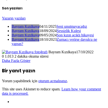
Son yazıları
Yazarın yazıları
Bayram Kızılkaya
04/11/2025
Seni unutmayacağız
Bayram Kızılkaya
18/09/2024
Sessizlik Kulesi
Bayram Kızılkaya
09/05/2024
Son kızın acıklı hikayesi
Bayram Kızılkaya
18/10/2023
Zurnacı verirse davulcu ne
yapsın?
Bayram Kızılkaya
17/10/2022
0
1.013
2 dakika okuma süresi
Daha Fazla Göster
Bir yanıt yazın
Yorum yapabilmek için
oturum açmalısınız
.
This site uses Akismet to reduce spam.
Learn how your comment
data is processed.