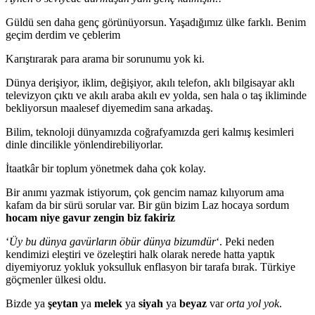
Güldü sen daha genç görünüyorsun. Yaşadığımız ülke farklı. Benim
geçim derdim ve çeblerim
Karıştırarak para arama bir sorunumu yok ki.
Dünya derişiyor, iklim, değişiyor, akılı telefon, aklı bilgisayar aklı
televizyon çıktı ve akılı araba akılı ev yolda, sen hala o taş ikliminde
bekliyorsun maalesef diyemedim sana arkadaş.
Bilim, teknoloji dünyamızda coğrafyamızda geri kalmış kesimleri
dinle dincilikle yönlendirebiliyorlar.
İtaatkâr bir toplum yönetmek daha çok kolay.
Bir anımı yazmak istiyorum, çok gencim namaz kılıyorum ama
kafam da bir sürü sorular var. Bir gün bizim Laz hocaya sordum
hocam niye gavur zengin biz fakiriz
‘
Üy bu dünya gavürların öbür dünya bizumdür
‘. Peki neden
kendimizi eleştiri ve özeleştiri halk olarak nerede hatta yaptık
diyemiyoruz yokluk yoksulluk enflasyon bir tarafa bırak. Türkiye
göçmenler ülkesi oldu.
Bizde ya
şeytan
ya
melek
ya
siyah
ya
beyaz
var
orta yol yok
.