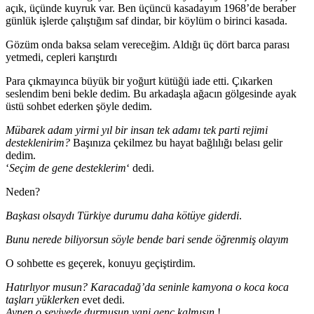
açık, üçünde kuyruk var. Ben üçüncü kasadayım 1968’de beraber
günlük işlerde çalıştığım saf dindar, bir köylüm o birinci kasada.
Gözüm onda baksa selam vereceğim. Aldığı üç dört barca parası
yetmedi, cepleri karıştırdı
Para çıkmayınca büyük bir yoğurt kütüğü iade etti. Çıkarken
seslendim beni bekle dedim. Bu arkadaşla ağacın gölgesinde ayak
üstü sohbet ederken şöyle dedim.
Mübarek adam yirmi yıl bir insan tek adamı tek parti rejimi
desteklenirim?
Başınıza çekilmez bu hayat bağlılığı belası gelir
dedim.
‘
Seçim de gene desteklerim
‘ dedi.
Neden?
Başkası olsaydı Türkiye durumu daha kötüye giderdi
.
Bunu nerede biliyorsun söyle bende bari sende öğrenmiş olayım
O sohbette es geçerek, konuyu geçiştirdim.
Hatırlıyor musun? Karacadağ’da seninle kamyona o koca koca
taşları yüklerken
evet dedi.
Aynen o seviyede durmuşun yani genç kalmışın
.!