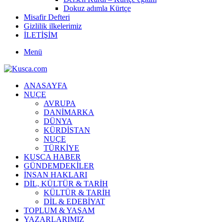
Dokuz adımla Kürtçe
Misafir Defteri
Gizlilik ilkelerimiz
İLETİŞİM
Menü
ANASAYFA
NUÇE
AVRUPA
DANİMARKA
DÜNYA
KÜRDİSTAN
NUÇE
TÜRKİYE
KUŞCA HABER
GÜNDEMDEKİLER
İNSAN HAKLARI
DİL, KÜLTÜR & TARİH
KÜLTÜR & TARİH
DİL & EDEBİYAT
TOPLUM & YAŞAM
YAZARLARIMIZ