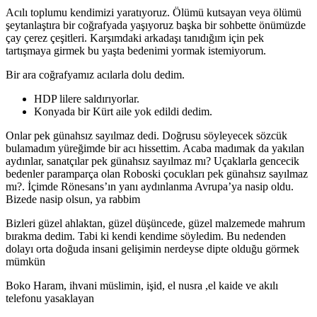
Acılı toplumu kendimizi yaratıyoruz. Ölümü kutsayan veya ölümü
şeytanlaştıra bir coğrafyada yaşıyoruz başka bir sohbette önümüzde
çay çerez çeşitleri. Karşımdaki arkadaşı tanıdığım için pek
tartışmaya girmek bu yaşta bedenimi yormak istemiyorum.
Bir ara coğrafyamız acılarla dolu dedim.
HDP lilere saldırıyorlar.
Konyada bir Kürt aile yok edildi dedim.
Onlar pek günahsız sayılmaz dedi. Doğrusu söyleyecek sözcük
bulamadım yüreğimde bir acı hissettim. Acaba madımak da yakılan
aydınlar, sanatçılar pek günahsız sayılmaz mı? Uçaklarla gencecik
bedenler paramparça olan Roboski çocukları pek günahsız sayılmaz
mı?. İçimde Rönesans’ın yanı aydınlanma Avrupa’ya nasip oldu.
Bizede nasip olsun, ya rabbim
Bizleri güzel ahlaktan, güzel düşüncede, güzel malzemede mahrum
bırakma dedim. Tabi ki kendi kendime söyledim. Bu nedenden
dolayı orta doğuda insani gelişimin nerdeyse dipte olduğu görmek
mümkün
Boko Haram, ihvani müslimin, işid, el nusra ,el kaide ve akılı
telefonu yasaklayan