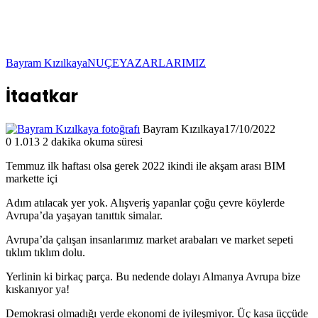
Bayram Kızılkaya
NUÇE
YAZARLARIMIZ
İtaatkar
Bayram Kızılkaya
17/10/2022
0
1.013
2 dakika okuma süresi
Temmuz ilk haftası olsa gerek 2022 ikindi ile akşam arası BIM
markette içi
Adım atılacak yer yok. Alışveriş yapanlar çoğu çevre köylerde
Avrupa’da yaşayan tanıttık simalar.
Avrupa’da çalışan insanlarımız market arabaları ve market sepeti
tıklım tıklım dolu.
Yerlinin ki birkaç parça. Bu nedende dolayı Almanya Avrupa bize
kıskanıyor ya!
Demokrasi olmadığı yerde ekonomi de iyileşmiyor. Üç kasa üççüde