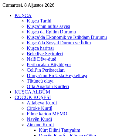
Cumartesi, 8 Ağustos 2026
KUŞCA
Kuşca Tarihi
Kuşca’nın nüfus sayısı
Kuşca da Egitim Durumu
Kuşca’da Ekonomik ve İstihdam Durumu
Kuşca’da Sosyal Durum ve İklim
Kuşca haritası
Belediye Seçimleri
Nalê Dêw-dutê
Peribacaları Büyülüyor
Celil’in Peribacaları
Dünya’nın En Usta Heykeltraşı
Tütüncü olayı
Orta Anadolu Kürtleri
KUŞCA ALBÜM
ÇOCUK KÖŞESİ
Alfabeya Kurdi
Çiroke Kurdî
Filme karton MEMO
Navên Kurdi
Zimane Kurdi
Kürt Dilini Tanıyalım
Dersên Kurdî – Kürtçe eğitim