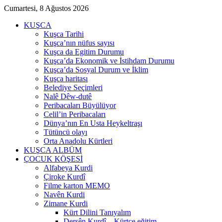
Cumartesi, 8 Ağustos 2026
KUŞCA
Kuşca Tarihi
Kuşca’nın nüfus sayısı
Kuşca da Egitim Durumu
Kuşca’da Ekonomik ve İstihdam Durumu
Kuşca’da Sosyal Durum ve İklim
Kuşca haritası
Belediye Seçimleri
Nalê Dêw-dutê
Peribacaları Büyülüyor
Celil’in Peribacaları
Dünya’nın En Usta Heykeltraşı
Tütüncü olayı
Orta Anadolu Kürtleri
KUŞCA ALBÜM
ÇOCUK KÖŞESİ
Alfabeya Kurdi
Çiroke Kurdî
Filme karton MEMO
Navên Kurdi
Zimane Kurdi
Kürt Dilini Tanıyalım
Dersên Kurdî – Kürtçe eğitim