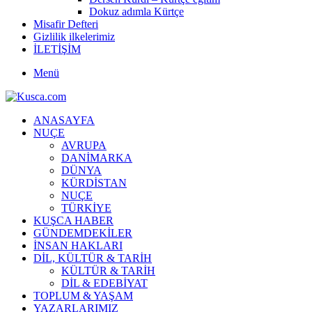
Dokuz adımla Kürtçe
Misafir Defteri
Gizlilik ilkelerimiz
İLETİŞİM
Menü
ANASAYFA
NUÇE
AVRUPA
DANİMARKA
DÜNYA
KÜRDİSTAN
NUÇE
TÜRKİYE
KUŞCA HABER
GÜNDEMDEKİLER
İNSAN HAKLARI
DİL, KÜLTÜR & TARİH
KÜLTÜR & TARİH
DİL & EDEBİYAT
TOPLUM & YAŞAM
YAZARLARIMIZ