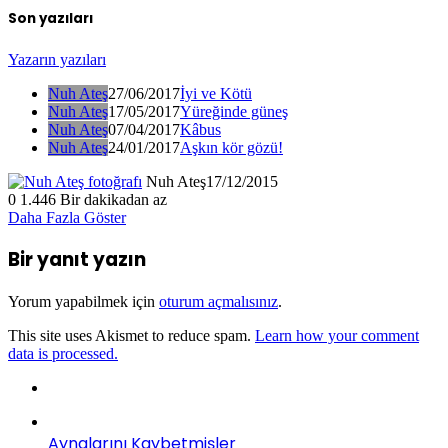
Son yazıları
Yazarın yazıları
Nuh Ateş
27/06/2017
İyi ve Kötü
Nuh Ateş
17/05/2017
Yüreğinde güneş
Nuh Ateş
07/04/2017
Kâbus
Nuh Ateş
24/01/2017
Aşkın kör gözü!
Nuh Ateş
17/12/2015
0
1.446
Bir dakikadan az
Daha Fazla Göster
Bir yanıt yazın
Yorum yapabilmek için
oturum açmalısınız
.
This site uses Akismet to reduce spam.
Learn how your comment
data is processed.
Aynalarını Kaybetmişler