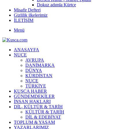
Dokuz adımla Kürtçe
Misafir Defteri
Gizlilik ilkelerimiz
İLETİŞİM
Menü
ANASAYFA
NUÇE
AVRUPA
DANİMARKA
DÜNYA
KÜRDİSTAN
NUÇE
TÜRKİYE
KUŞCA HABER
GÜNDEMDEKİLER
İNSAN HAKLARI
DİL, KÜLTÜR & TARİH
KÜLTÜR & TARİH
DİL & EDEBİYAT
TOPLUM & YAŞAM
YAZARLARIMIZ