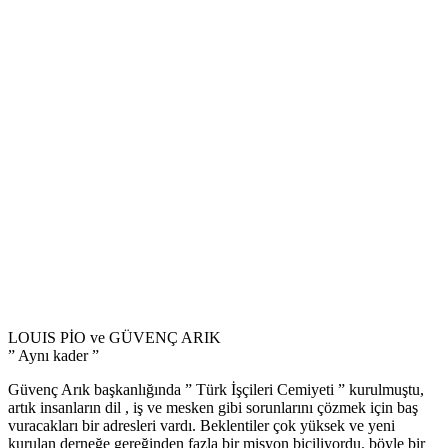
LOUIS PİO ve GÜVENÇ ARIK
” Aynı kader ”
Güvenç Arık başkanlığında ” Türk İşçileri Cemiyeti ” kurulmuştu,
artık insanların dil , iş ve mesken gibi sorunlarını çözmek için baş
vuracakları bir adresleri vardı. Beklentiler çok yüksek ve yeni
kurulan derneğe gereğinden fazla bir misyon biçiliyordu. böyle bir