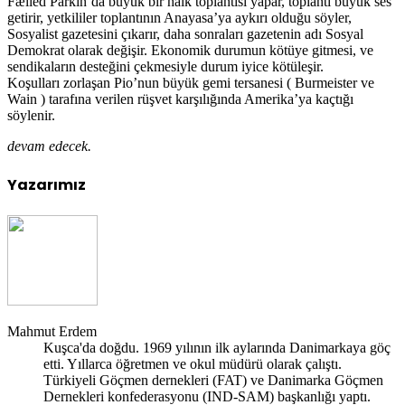
Fælled Parkin’da büyük bir halk toplantısı yapar, toplantı büyük ses
getirir, yetkililer toplantının Anayasa’ya aykırı olduğu söyler,
Sosyalist gazetesini çıkarır, daha sonraları gazetenin adı Sosyal
Demokrat olarak değişir. Ekonomik durumun kötüye gitmesi, ve
sendikaların desteğini çekmesiyle durum iyice kötüleşir.
Koşulları zorlaşan Pio’nun büyük gemi tersanesi ( Burmeister ve
Wain ) tarafına verilen rüşvet karşılığında Amerika’ya kaçtığı
söylenir.
devam edecek.
Yazarımız
Mahmut Erdem
Kuşca'da doğdu. 1969 yılının ilk aylarında Danimarkaya göç
etti. Yıllarca öğretmen ve okul müdürü olarak çalıştı.
Türkiyeli Göçmen dernekleri (FAT) ve Danimarka Göçmen
Dernekleri konfederasyonu (IND-SAM) başkanlığı yaptı.