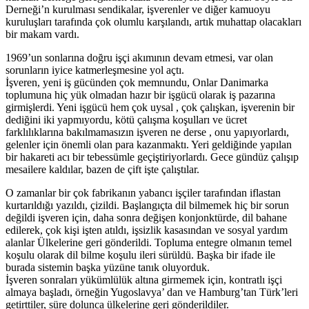
Derneği’n kurulması sendikalar, işverenler ve diğer kamuoyu
kuruluşları tarafında çok olumlu karşılandı, artık muhattap olacakları
bir makam vardı.
1969’un sonlarına doğru işçi akımının devam etmesi, var olan
sorunların iyice katmerleşmesine yol açtı.
İşveren, yeni iş gücünden çok memnundu, Onlar Danimarka
toplumuna hiç yük olmadan hazır bir işgücü olarak iş pazarına
girmişlerdi. Yeni işgücü hem çok uysal , çok çalışkan, işverenin bir
dediğini iki yapmıyordu, kötü çalışma koşulları ve ücret
farklılıklarına bakılmamasızın işveren ne derse , onu yapıyorlardı,
gelenler için önemli olan para kazanmaktı. Yeri geldiğinde yapılan
bir hakareti acı bir tebessümle geçiştiriyorlardı. Gece gündüz çalışıp
mesailere kaldılar, bazen de çift işte çalıştılar.
O zamanlar bir çok fabrikanın yabancı işçiler tarafından iflastan
kurtarıldığı yazıldı, çizildi. Başlangıçta dil bilmemek hiç bir sorun
değildi işveren için, daha sonra değişen konjonktürde, dil bahane
edilerek, çok kişi işten atıldı, işsizlik kasasından ve sosyal yardım
alanlar Ülkelerine geri gönderildi. Topluma entegre olmanın temel
koşulu olarak dil bilme koşulu ileri sürüldü. Başka bir ifade ile
burada sistemin başka yüzüne tanık oluyorduk.
İşveren sonraları yükümlülük altına girmemek için, kontratlı işçi
almaya başladı, örneğin Yugoslavya’ dan ve Hamburg’tan Türk’leri
getirttiler, süre dolunca ülkelerine geri gönderildiler.