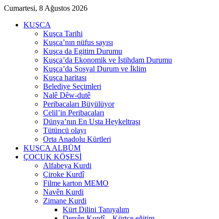
Cumartesi, 8 Ağustos 2026
KUŞCA
Kuşca Tarihi
Kuşca’nın nüfus sayısı
Kuşca da Egitim Durumu
Kuşca’da Ekonomik ve İstihdam Durumu
Kuşca’da Sosyal Durum ve İklim
Kuşca haritası
Belediye Seçimleri
Nalê Dêw-dutê
Peribacaları Büyülüyor
Celil’in Peribacaları
Dünya’nın En Usta Heykeltraşı
Tütüncü olayı
Orta Anadolu Kürtleri
KUŞCA ALBÜM
ÇOCUK KÖŞESİ
Alfabeya Kurdi
Çiroke Kurdî
Filme karton MEMO
Navên Kurdi
Zimane Kurdi
Kürt Dilini Tanıyalım
Dersên Kurdî – Kürtçe eğitim