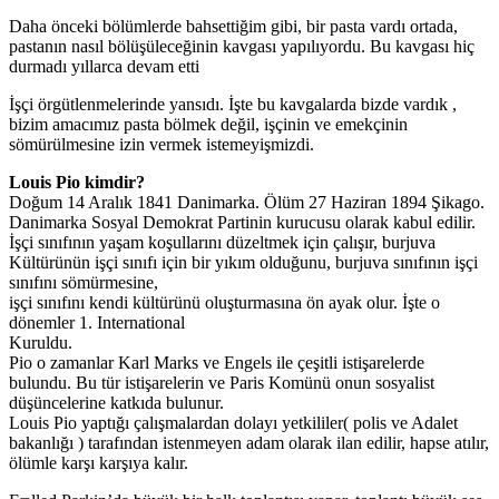
Daha önceki bölümlerde bahsettiğim gibi, bir pasta vardı ortada,
pastanın nasıl bölüşüleceğinin kavgası yapılıyordu. Bu kavgası hiç
durmadı yıllarca devam etti
İşçi örgütlenmelerinde yansıdı. İşte bu kavgalarda bizde vardık ,
bizim amacımız pasta bölmek değil, işçinin ve emekçinin
sömürülmesine izin vermek istemeyişmizdi.
Louis Pio kimdir?
Doğum 14 Aralık 1841 Danimarka. Ölüm 27 Haziran 1894 Şikago.
Danimarka Sosyal Demokrat Partinin kurucusu olarak kabul edilir.
İşçi sınıfının yaşam koşullarını düzeltmek için çalışır, burjuva
Kültürünün işçi sınıfı için bir yıkım olduğunu, burjuva sınıfının işçi
sınıfını sömürmesine,
işçi sınıfını kendi kültürünü oluşturmasına ön ayak olur. İşte o
dönemler 1. International
Kuruldu.
Pio o zamanlar Karl Marks ve Engels ile çeşitli istişarelerde
bulundu. Bu tür istişarelerin ve Paris Komünü onun sosyalist
düşüncelerine katkıda bulunur.
Louis Pio yaptığı çalışmalardan dolayı yetkililer( polis ve Adalet
bakanlığı ) tarafından istenmeyen adam olarak ilan edilir, hapse atılır,
ölümle karşı karşıya kalır.