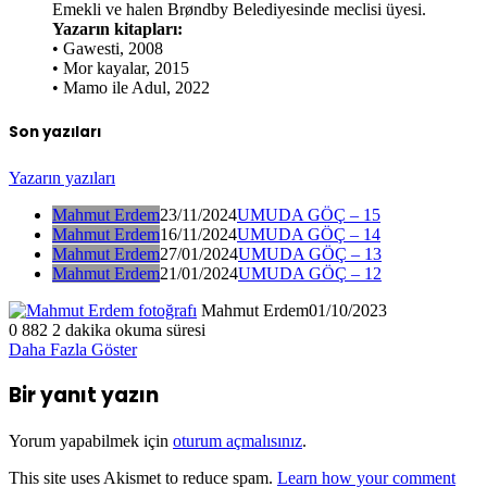
Emekli ve halen Brøndby Belediyesinde meclisi üyesi.
Yazarın kitapları:
• Gawesti, 2008
• Mor kayalar, 2015
• Mamo ile Adul, 2022
Son yazıları
Yazarın yazıları
Mahmut Erdem
23/11/2024
UMUDA GÖÇ – 15
Mahmut Erdem
16/11/2024
UMUDA GÖÇ – 14
Mahmut Erdem
27/01/2024
UMUDA GÖÇ – 13
Mahmut Erdem
21/01/2024
UMUDA GÖÇ – 12
Mahmut Erdem
01/10/2023
0
882
2 dakika okuma süresi
Daha Fazla Göster
Bir yanıt yazın
Yorum yapabilmek için
oturum açmalısınız
.
This site uses Akismet to reduce spam.
Learn how your comment