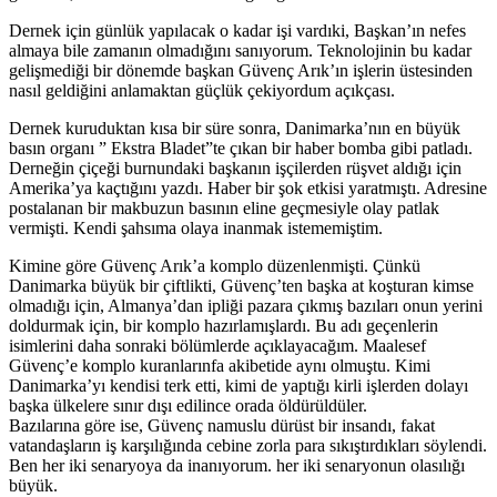
Dernek için günlük yapılacak o kadar işi vardıki, Başkan’ın nefes
almaya bile zamanın olmadığını sanıyorum. Teknolojinin bu kadar
gelişmediği bir dönemde başkan Güvenç Arık’ın işlerin üstesinden
nasıl geldiğini anlamaktan güçlük çekiyordum açıkçası.
Dernek kuruduktan kısa bir süre sonra, Danimarka’nın en büyük
basın organı ” Ekstra Bladet”te çıkan bir haber bomba gibi patladı.
Derneğin çiçeği burnundaki başkanın işçilerden rüşvet aldığı için
Amerika’ya kaçtığını yazdı. Haber bir şok etkisi yaratmıştı. Adresine
postalanan bir makbuzun basının eline geçmesiyle olay patlak
vermişti. Kendi şahsıma olaya inanmak istememiştim.
Kimine göre Güvenç Arık’a komplo düzenlenmişti. Çünkü
Danimarka büyük bir çiftlikti, Güvenç’ten başka at koşturan kimse
olmadığı için, Almanya’dan ipliği pazara çıkmış bazıları onun yerini
doldurmak için, bir komplo hazırlamışlardı. Bu adı geçenlerin
isimlerini daha sonraki bölümlerde açıklayacağım. Maalesef
Güvenç’e komplo kuranlarınfa akibetide aynı olmuştu. Kimi
Danimarka’yı kendisi terk etti, kimi de yaptığı kirli işlerden dolayı
başka ülkelere sınır dışı edilince orada öldürüldüler.
Bazılarına göre ise, Güvenç namuslu dürüst bir insandı, fakat
vatandaşların iş karşılığında cebine zorla para sıkıştırdıkları söylendi.
Ben her iki senaryoya da inanıyorum. her iki senaryonun olasılığı
büyük.