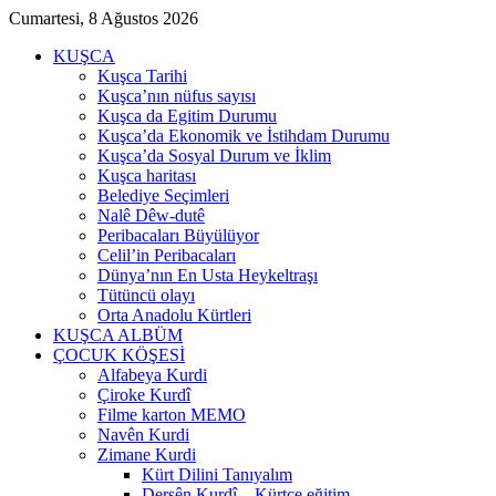
Cumartesi, 8 Ağustos 2026
KUŞCA
Kuşca Tarihi
Kuşca’nın nüfus sayısı
Kuşca da Egitim Durumu
Kuşca’da Ekonomik ve İstihdam Durumu
Kuşca’da Sosyal Durum ve İklim
Kuşca haritası
Belediye Seçimleri
Nalê Dêw-dutê
Peribacaları Büyülüyor
Celil’in Peribacaları
Dünya’nın En Usta Heykeltraşı
Tütüncü olayı
Orta Anadolu Kürtleri
KUŞCA ALBÜM
ÇOCUK KÖŞESİ
Alfabeya Kurdi
Çiroke Kurdî
Filme karton MEMO
Navên Kurdi
Zimane Kurdi
Kürt Dilini Tanıyalım
Dersên Kurdî – Kürtçe eğitim