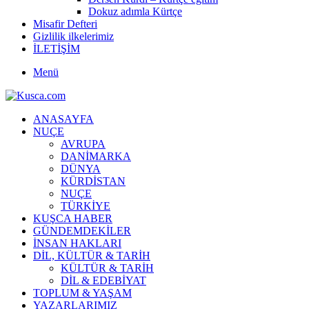
Dokuz adımla Kürtçe
Misafir Defteri
Gizlilik ilkelerimiz
İLETİŞİM
Menü
ANASAYFA
NUÇE
AVRUPA
DANİMARKA
DÜNYA
KÜRDİSTAN
NUÇE
TÜRKİYE
KUŞCA HABER
GÜNDEMDEKİLER
İNSAN HAKLARI
DİL, KÜLTÜR & TARİH
KÜLTÜR & TARİH
DİL & EDEBİYAT
TOPLUM & YAŞAM
YAZARLARIMIZ