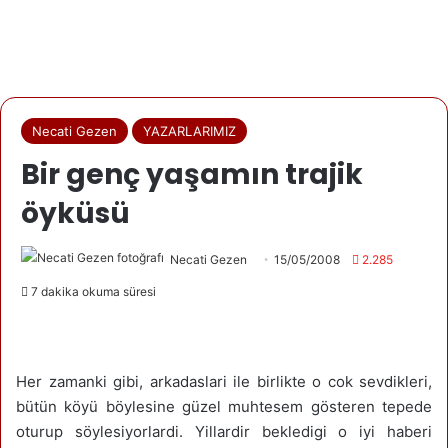
Necati Gezen
YAZARLARIMIZ
Bir genç yaşamın trajik
öyküsü
Necati Gezen
15/05/2008
2.285
7 dakika okuma süresi
Her zamanki gibi, arkadaslari ile birlikte o cok sevdikleri,
bütün köyü böylesine güzel muhtesem gösteren tepede
oturup söylesiyorlardi. Yillardir bekledigi o iyi haberi