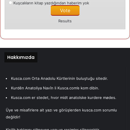
Kuşcalıların kitap yazdığından haberim yok
Results
Hakkımızda
Kusca.com Orta Anadolu Kürtlerinin buluştuğu sitedir.
Kurdên Anatoliya Navîn li Kusca.com’e kom dibin.
Kusca.com er stedet, hvor midt anatolske kurdere mødes.
Üye ve misafirlere ait yazı ve görüşlerden kusca.com sorumlu
değildir!
Kişilik haklarını çiğneyen yazı ve resimler silinecektir.