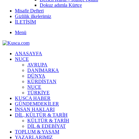
Dokuz adımla Kürtçe
Misafir Defteri
Gizlilik ilkelerimiz
İLETİŞİM
Menü
ANASAYFA
NUÇE
AVRUPA
DANİMARKA
DÜNYA
KÜRDİSTAN
NUÇE
TÜRKİYE
KUŞCA HABER
GÜNDEMDEKİLER
İNSAN HAKLARI
DİL, KÜLTÜR & TARİH
KÜLTÜR & TARİH
DİL & EDEBİYAT
TOPLUM & YAŞAM
YAZARLARIMIZ