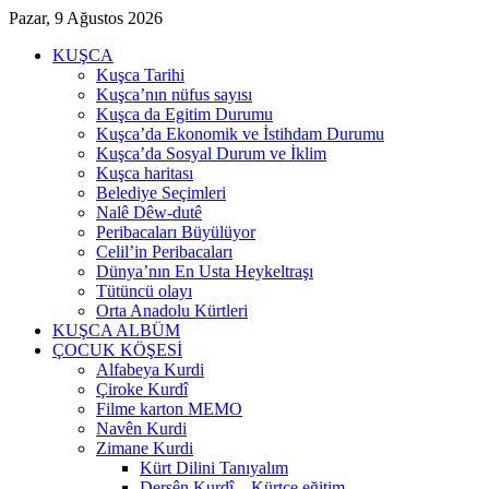
Pazar, 9 Ağustos 2026
KUŞCA
Kuşca Tarihi
Kuşca’nın nüfus sayısı
Kuşca da Egitim Durumu
Kuşca’da Ekonomik ve İstihdam Durumu
Kuşca’da Sosyal Durum ve İklim
Kuşca haritası
Belediye Seçimleri
Nalê Dêw-dutê
Peribacaları Büyülüyor
Celil’in Peribacaları
Dünya’nın En Usta Heykeltraşı
Tütüncü olayı
Orta Anadolu Kürtleri
KUŞCA ALBÜM
ÇOCUK KÖŞESİ
Alfabeya Kurdi
Çiroke Kurdî
Filme karton MEMO
Navên Kurdi
Zimane Kurdi
Kürt Dilini Tanıyalım
Dersên Kurdî – Kürtçe eğitim