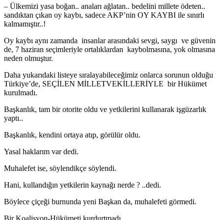
– Ülkemizi yasa boğan.. anaları ağlatan.. bedelini millete ödeten..
sandıktan çıkan oy kaybı, sadece AKP’nin OY KAYBI ile sınırlı
kalmamıştır..!
Oy kaybı aynı zamanda insanlar arasındaki sevgi, saygı ve güvenin
de, 7 haziran seçimleriyle ortalıklardan kaybolmasına, yok olmasına
neden olmuştur.
Daha yukarıdaki listeye sıralayabileceğimiz onlarca sorunun olduğu
Türkiye’de, SEÇİLEN MİLLETVEKİLLERİYLE bir Hükümet
kurulmadı.
Başkanlık, tam bir otorite oldu ve yetkilerini kullanarak işgüzarlık
yaptı..
Başkanlık, kendini ortaya atıp, görülür oldu.
Yasal haklarım var dedi.
Muhalefet ise, söylendikçe söylendi.
Hani, kullandığın yetkilerin kaynağı nerde ? ..dedi.
Böylece çiçeği burnunda yeni Başkan da, muhalefeti görmedi.
Bir Koalisyon-Hükümeti kurdurtmadı.