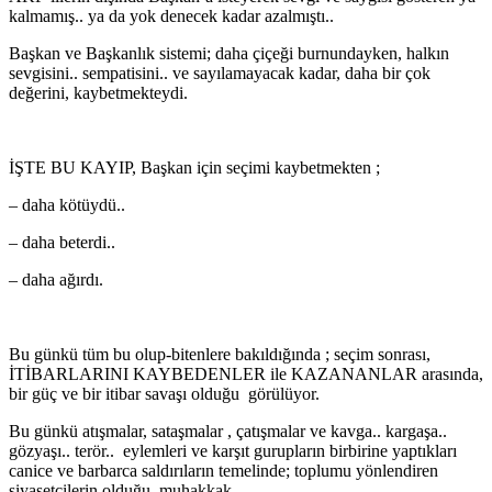
kalmamış.. ya da yok denecek kadar azalmıştı..
Başkan ve Başkanlık sistemi; daha çiçeği burnundayken, halkın
sevgisini.. sempatisini.. ve sayılamayacak kadar, daha bir çok
değerini, kaybetmekteydi.
İŞTE BU KAYIP, Başkan için seçimi kaybetmekten ;
– daha kötüydü..
– daha beterdi..
– daha ağırdı.
Bu günkü tüm bu olup-bitenlere bakıldığında ; seçim sonrası,
İTİBARLARINI KAYBEDENLER ile KAZANANLAR arasında,
bir güç ve bir itibar savaşı olduğu görülüyor.
Bu günkü atışmalar, sataşmalar , çatışmalar ve kavga.. kargaşa..
gözyaşı.. terör.. eylemleri ve karşıt gurupların birbirine yaptıkları
canice ve barbarca saldırıların temelinde; toplumu yönlendiren
siyasetçilerin olduğu, muhakkak.