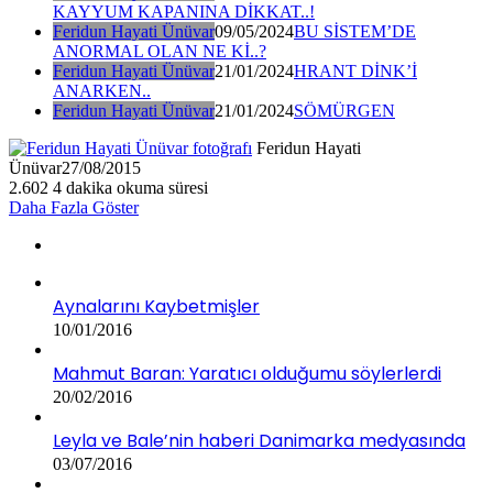
KAYYUM KAPANINA DİKKAT..!
Feridun Hayati Ünüvar
09/05/2024
BU SİSTEM’DE
ANORMAL OLAN NE Kİ..?
Feridun Hayati Ünüvar
21/01/2024
HRANT DİNK’İ
ANARKEN..
Feridun Hayati Ünüvar
21/01/2024
SÖMÜRGEN
Feridun Hayati
Ünüvar
27/08/2015
2.602
4 dakika okuma süresi
Daha Fazla Göster
Aynalarını Kaybetmişler
10/01/2016
Mahmut Baran: Yaratıcı olduğumu söylerlerdi
20/02/2016
Leyla ve Bale’nin haberi Danimarka medyasında
03/07/2016