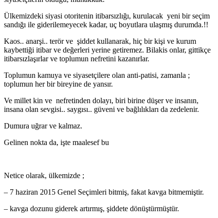
Ülkemizdeki siyasi otoritenin itibarsızlığı, kurulacak yeni bir seçim
sandığı ile giderilemeyecek kadar, uç boyutlara ulaşmış durumda.!!
Kaos.. anarşi.. terör ve şiddet kullanarak, hiç bir kişi ve kurum
kaybettiği itibar ve değerleri yerine getiremez. Bilakis onlar, gittikçe
itibarsızlaşırlar ve toplumun nefretini kazanırlar.
Toplumun kamuya ve siyasetçilere olan anti-patisi, zamanla ;
toplumun her bir bireyine de yansır.
Ve millet kin ve nefretinden dolayı, biri birine düşer ve insanın,
insana olan sevgisi.. saygısı.. güveni ve bağlılıkları da zedelenir.
Dumura uğrar ve kalmaz.
Gelinen nokta da, işte maalesef bu
Netice olarak, ülkemizde ;
– 7 haziran 2015 Genel Seçimleri bitmiş, fakat kavga bitmemiştir.
– kavga dozunu giderek artırmış, şiddete dönüştürmüştür.