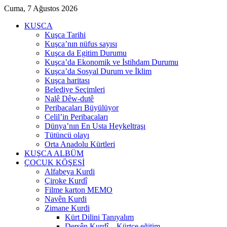
Cuma, 7 Ağustos 2026
KUŞCA
Kuşca Tarihi
Kuşca’nın nüfus sayısı
Kuşca da Egitim Durumu
Kuşca’da Ekonomik ve İstihdam Durumu
Kuşca’da Sosyal Durum ve İklim
Kuşca haritası
Belediye Seçimleri
Nalê Dêw-dutê
Peribacaları Büyülüyor
Celil’in Peribacaları
Dünya’nın En Usta Heykeltraşı
Tütüncü olayı
Orta Anadolu Kürtleri
KUŞCA ALBÜM
ÇOCUK KÖŞESİ
Alfabeya Kurdi
Çiroke Kurdî
Filme karton MEMO
Navên Kurdi
Zimane Kurdi
Kürt Dilini Tanıyalım
Dersên Kurdî – Kürtçe eğitim