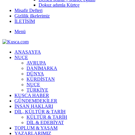
Dokuz adımla Kürtçe
Misafir Defteri
Gizlilik ilkelerimiz
İLETİŞİM
Menü
ANASAYFA
NUÇE
AVRUPA
DANİMARKA
DÜNYA
KÜRDİSTAN
NUÇE
TÜRKİYE
KUŞCA HABER
GÜNDEMDEKİLER
İNSAN HAKLARI
DİL, KÜLTÜR & TARİH
KÜLTÜR & TARİH
DİL & EDEBİYAT
TOPLUM & YAŞAM
YAZARLARIMIZ