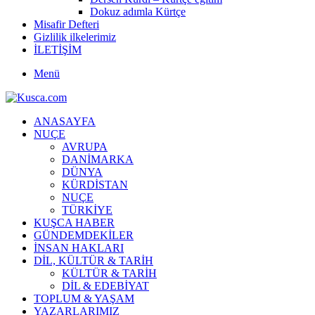
Dokuz adımla Kürtçe
Misafir Defteri
Gizlilik ilkelerimiz
İLETİŞİM
Menü
ANASAYFA
NUÇE
AVRUPA
DANİMARKA
DÜNYA
KÜRDİSTAN
NUÇE
TÜRKİYE
KUŞCA HABER
GÜNDEMDEKİLER
İNSAN HAKLARI
DİL, KÜLTÜR & TARİH
KÜLTÜR & TARİH
DİL & EDEBİYAT
TOPLUM & YAŞAM
YAZARLARIMIZ