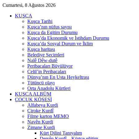
Cumartesi, 8 Ağustos 2026
KUŞCA
Kuşca Tarihi
Kuşca’nın nüfus sayısı
Kuşca da Egitim Durumu
Kuşca’da Ekonomik ve İstihdam Durumu
Kuşca’da Sosyal Durum ve İklim
Kuşca haritası
Belediye Seçimleri
Nalê Dêw-dutê
Peribacaları Büyülüyor
Celil’in Peribacaları
Dünya’nın En Usta Heykeltraşı
Tütüncü olayı
Orta Anadolu Kürtleri
KUŞCA ALBÜM
ÇOCUK KÖŞESİ
Alfabeya Kurdi
Çiroke Kurdî
Filme karton MEMO
Navên Kurdi
Zimane Kurdi
Kürt Dilini Tanıyalım
Dersên Kurdî – Kürtçe eğitim