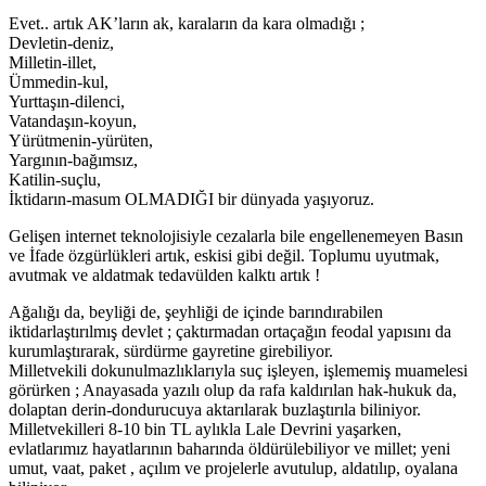
Evet.. artık AK’ların ak, karaların da kara olmadığı ;
Devletin-deniz,
Milletin-illet,
Ümmedin-kul,
Yurttaşın-dilenci,
Vatandaşın-koyun,
Yürütmenin-yürüten,
Yargının-bağımsız,
Katilin-suçlu,
İktidarın-masum OLMADIĞI bir dünyada yaşıyoruz.
Gelişen internet teknolojisiyle cezalarla bile engellenemeyen Basın
ve İfade özgürlükleri artık, eskisi gibi değil. Toplumu uyutmak,
avutmak ve aldatmak tedavülden kalktı artık !
Ağalığı da, beyliği de, şeyhliği de içinde barındırabilen
iktidarlaştırılmış devlet ; çaktırmadan ortaçağın feodal yapısını da
kurumlaştırarak, sürdürme gayretine girebiliyor.
Milletvekili dokunulmazlıklarıyla suç işleyen, işlememiş muamelesi
görürken ; Anayasada yazılı olup da rafa kaldırılan hak-hukuk da,
dolaptan derin-dondurucuya aktarılarak buzlaştırıla biliniyor.
Milletvekilleri 8-10 bin TL aylıkla Lale Devrini yaşarken,
evlatlarımız hayatlarının baharında öldürülebiliyor ve millet; yeni
umut, vaat, paket , açılım ve projelerle avutulup, aldatılıp, oyalana