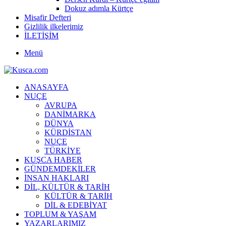
Dokuz adımla Kürtçe
Misafir Defteri
Gizlilik ilkelerimiz
İLETİŞİM
Menü
ANASAYFA
NUÇE
AVRUPA
DANİMARKA
DÜNYA
KÜRDİSTAN
NUÇE
TÜRKİYE
KUŞCA HABER
GÜNDEMDEKİLER
İNSAN HAKLARI
DİL, KÜLTÜR & TARİH
KÜLTÜR & TARİH
DİL & EDEBİYAT
TOPLUM & YAŞAM
YAZARLARIMIZ