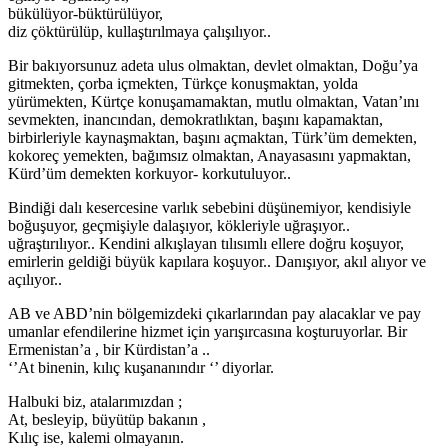
bükülüyor-büktürülüyor,
diz çöktürülüp, kullaştırılmaya çalışılıyor..
Bir bakıyorsunuz adeta ulus olmaktan, devlet olmaktan, Doğu’ya
gitmekten, çorba içmekten, Türkçe konuşmaktan, yolda
yürümekten, Kürtçe konuşamamaktan, mutlu olmaktan, Vatan’ını
sevmekten, inancından, demokratlıktan, başını kapamaktan,
birbirleriyle kaynaşmaktan, başını açmaktan, Türk’üm demekten,
kokoreç yemekten, bağımsız olmaktan, Anayasasını yapmaktan,
Kürd’üm demekten korkuyor- korkutuluyor..
Bindiği dalı kesercesine varlık sebebini düşünemiyor, kendisiyle
boğuşuyor, geçmişiyle dalaşıyor, kökleriyle uğraşıyor..
uğraştırılıyor.. Kendini alkışlayan tılısımlı ellere doğru koşuyor,
emirlerin geldiği büyük kapılara koşuyor.. Danışıyor, akıl alıyor ve
açılıyor..
AB ve ABD’nin bölgemizdeki çıkarlarından pay alacaklar ve pay
umanlar efendilerine hizmet için yarışırcasına koşturuyorlar. Bir
Ermenistan’a , bir Kürdistan’a ..
‘’At binenin, kılıç kuşananındır ‘’ diyorlar.
Halbuki biz, atalarımızdan ;
At, besleyip, büyütüp bakanın ,
Kılıç ise, kalemi olmayanın.