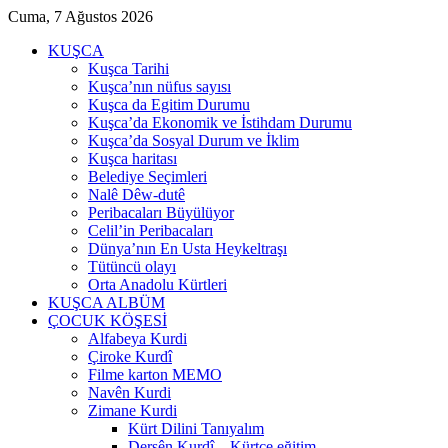
Cuma, 7 Ağustos 2026
KUŞCA
Kuşca Tarihi
Kuşca’nın nüfus sayısı
Kuşca da Egitim Durumu
Kuşca’da Ekonomik ve İstihdam Durumu
Kuşca’da Sosyal Durum ve İklim
Kuşca haritası
Belediye Seçimleri
Nalê Dêw-dutê
Peribacaları Büyülüyor
Celil’in Peribacaları
Dünya’nın En Usta Heykeltraşı
Tütüncü olayı
Orta Anadolu Kürtleri
KUŞCA ALBÜM
ÇOCUK KÖŞESİ
Alfabeya Kurdi
Çiroke Kurdî
Filme karton MEMO
Navên Kurdi
Zimane Kurdi
Kürt Dilini Tanıyalım
Dersên Kurdî – Kürtçe eğitim