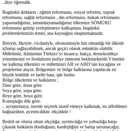
..diye öğrendik.
Bugünkü iktidarın ; eğitim reformunu, sosyal reformu, toprak
reformunu, sağlık reformunu , din reformunu, hukuk reformunu
yapamadığımız, tamamlayamadığımız ülkemize SÖMÜRÜ
reformunu getirip yerleştirmeye kalkışması, bugünkü
problemlerimizin temel, ana kaynağını oluşturmaktadır.
Bireyin, fikriyle, vicdaniyle, ekonomisiyle hür olmadığı bir ülkede
içbarışı sağlayabilmek, ancak geçici olarak mümkün olabilir.
Milletimiz, iktidardan Türkiye’yi insanca, hakça, demokratikçe
yönetmesini ve feodalizmi tasfiye etmesini beklemektedir.Yönetim
ise kalkmış ülkemizi ve milletimizi AB ve ABD’nin kucağına ve
projelerine atıyor. Bölgemize ve bölge halklarına yapılacak en
büyük kötülük ve tarihi hata, işte budur.
Bölge ülkelerini ve halklarını ;
Dine göre, dona göre.
Soya göre, sopa göre.
Beye göre, boya göre.
Konuştuğu dile göre.
.. ayrıştırmaya, özenle seçerek tasnif etmeye kalkmak, en affedilmez
bağnazlıktır, ayırımcılıktır, ırkçılıktır !
Bedeli ne olursa olsun ırkçılığa, ayrımcılığa ve yobazlığa karşı
çıkarak halkların dostluğunu, kardeşliğini ve barışı savunacağız.