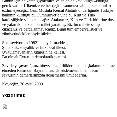
Bunun için ne kefen giymemize ve ne de dalkavukluğa –kulluğa
gerek vardır. Ülkemize ve her çeşit insanımıza sahip çıkarak onları
ezdirmeyeceğiz. Gazi Mustafa Kemal Atatürk önderliğinde Türkiye
halkının kurduğu bu Cumhuriyet’e yine bu Kürt ve Türk
kardeşliğiyle sahip çıkacağız. Atalarımız, Kürt ve Türk birbirine dost
ve yakın iki halktan bir millet yaratmış. Biz bu millete sahip
çıkacağız ve parçalanmayacağız. Bunu tüm emperyalistler ve
zihniyetindekiler böyle bileler.
Seni seviyorum 1982’nin ey 2. maddesi,
Şu laiklik, sosyallik ve hukuksal ilkesi,
Uygulamayanların gitmesin ha kellesi,
Bu olmalı Evren’in demokratik perdesi.
Zevkle yaşayacağımız bireysel özgürlüklerimizin başkalarını rahatsız
etmeden Ramazan Bayramımızı da süslemesini diler, insan
sevgisinin damarlarımızda dolaşmasını ümit ederim.
Köyceğiz, 20.eylül 2009
Yazarımız