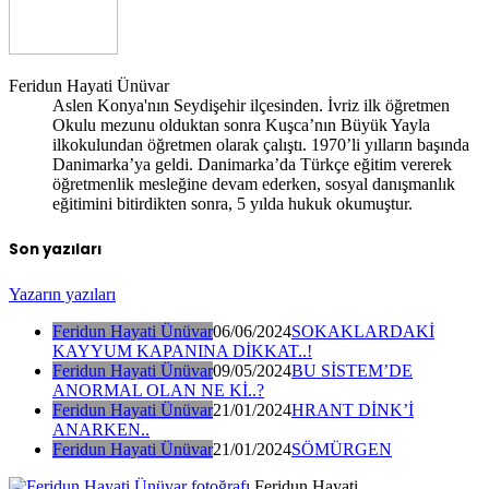
Feridun Hayati Ünüvar
Aslen Konya'nın Seydişehir ilçesinden. İvriz ilk öğretmen
Okulu mezunu olduktan sonra Kuşca’nın Büyük Yayla
ilkokulundan öğretmen olarak çalıştı. 1970’li yılların başında
Danimarka’ya geldi. Danimarka’da Türkçe eğitim vererek
öğretmenlik mesleğine devam ederken, sosyal danışmanlık
eğitimini bitirdikten sonra, 5 yılda hukuk okumuştur.
Son yazıları
Yazarın yazıları
Feridun Hayati Ünüvar
06/06/2024
SOKAKLARDAKİ
KAYYUM KAPANINA DİKKAT..!
Feridun Hayati Ünüvar
09/05/2024
BU SİSTEM’DE
ANORMAL OLAN NE Kİ..?
Feridun Hayati Ünüvar
21/01/2024
HRANT DİNK’İ
ANARKEN..
Feridun Hayati Ünüvar
21/01/2024
SÖMÜRGEN
Feridun Hayati