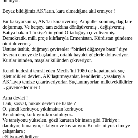
biliniyor.
Beyaz bildiğimiz AK’ların, kara olmadığına akıl ermiyor !
Bir bakıyorsunuz, AK’lar kararıvermiş. Ampüller sönmüş, dağ fare
doğurmuş. Ve herşey, tam zıddına dönüşüvermiş.. değişivermiş.
Batıya bakan Türkiye’nin yönü Ortadoğuya çevrilivermiş.
Demokratik, milli proje kılıflarıyla Ermenistan, Kürdistan gündeme
oturtuluvermiş..
Üstüne üstlük, düğmeyi çevirenler ‘’birileri düğmeye bastı’’ diye
feveran etmeye de başladımı, ortalık hayalet güçlerle doluveriyor.
Kurtlar ininden, maşalar külünden çıkıveriyor.
Kendi iradesini temsil eden Meclis’ini 1980 de kapattırarak suç
işlettirdikleri devleti, AK’laştırmayanlar, kendilerini, yasalarıyla
AK’layıp temize çıkartıveriyorlar. Suçlanmıyorlar, milletvekilidirler
.. güvencededirler !
Ama devlet !
Laik, sosyal, hukuk devleti ne halde ?
O, şimdi korkuyor, yıkılmaktan korkuyor.
Kendinden, korkuyor-korkutuluyor..
Ve tansiyonu yükselen, gözü kararan bir insan gibi Türkiye ;
daralıyor, bunalıyor, sıkılıyor ve kıvranıyor. Kendisini yok etmeye
çalışanlara ;
eğiliyor-eğdiriliyor,