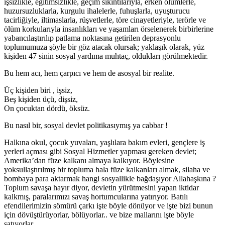
işsizlikle, eğitimsizlikle, geçim sıkıntılarıyla, erken ölümlerle,
huzursuzluklarla, kurgulu ihalelerle, fuhuşlarla, uyuşturucu
tacirliğiyle, iltimaslarla, rüşvetlerle, töre cinayetleriyle, terörle ve
ölüm korkularıyla insanlıkları ve yaşamları örselenerek birbirlerine
yabancılaştırılıp patlama noktasına getirilen deprasyonlu
toplumumuza şöyle bir göz atacak olursak; yaklaşık olarak, yüz
kişiden 47 sinin sosyal yardıma muhtaç, oldukları görülmektedir.
Bu hem acı, hem çarpıcı ve hem de asosyal bir realite.
Üç kişiden biri , işsiz,
Beş kişiden üçü, dişsiz,
On çocuktan dördü, öksüz.
Bu nasıl bir, sosyal devlet politikasıymış ya cabbar !
Halkına okul, çocuk yuvaları, yaşlılara bakım evleri, gençlere iş
yerleri açması gibi Sosyal Hizmetler yapması gereken devlet;
Amerika’dan füze kalkanı almaya kalkıyor. Böylesine
yoksullaştırılmış bir topluma hala füze kalkanları almak, silaha ve
bombaya para aktarmak hangi sosyallikle bağdaşıyor Allahaşkına ?
Toplum savaşa hayır diyor, devletin yürütmesini yapan iktidar
kalkmış, paralarımızı savaş hortumcularına yatırıyor. Batılı
efendilerimizin sömürü çarkı işte böyle dönüyor ve işte bizi bunun
için dövüştürüyorlar, bölüyorlar.. ve bize mallarını işte böyle
satıyorlar.