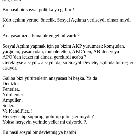
Bu nasıl bir sosyal politika ya gaffar !
Kürt açılımı yerine, öncelik, Sosyal Açılıma verilseydi olmaz mıydı
?
Anayasamızda buna bir engel mi vardı ?
Sosyal Açılım yapmak için şu bizim AKP yürütmesi; komşudan,
yargıdan, yasamadan, muhalefetten, ABD’den, AB’den veya
APO’dan icazet mi alması gerekirdi acaba ?
Gerekliyse alsaydı.. alsaydı da, şu Sosyal Devlete, açılımla bir neşter
atsaydı.
Galiba bizi yürütenlerin anayasası bi başka. Ya da ;
Denizler..
Fenerler..
Yürütenler..
Ampüller..
Seller..
Ve Kandil’ler..!
Herşeyi silip-süpürüp, götürüp gitmişler miydi ?
Yoksa herşeyin yerinde yeller mi esiyordu ?.
Bu nasıl sosyal bir devletmiş ya habibi !