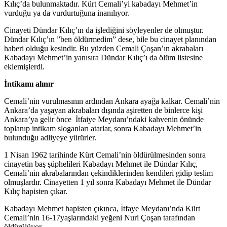
Kılıç’da bulunmaktadır. Kürt Cemali’yi kabadayı Mehmet’in
vurduğu ya da vurdurtuğuna inanılıyor.
Cinayeti Dündar Kılıç’ın da işlediğini söyleyenler de olmuştur.
Dündar Kılıç’ın ”ben öldürmedim” dese, bile bu cinayet planından
haberi olduğu kesindir. Bu yüzden Cemali Çoşan’ın akrabaları
Kabadayı Mehmet’in yanısıra Dündar Kılıç’ı da ölüm listesine
eklemişlerdi.
İntikamı alınır
Cemali’nin vurulmasının ardından Ankara ayağa kalkar. Cemali’nin
Ankara’da yaşayan akrabaları dışında aşiretten de binlerce kişi
Ankara’ya gelir önce İtfaiye Meydanı’ndaki kahvenin önünde
toplanıp intikam sloganları atarlar, sonra Kabadayı Mehmet’in
bulunduğu adliyeye yürürler.
1 Nisan 1962 tarihinde Kürt Cemali’nin öldürülmesinden sonra
cinayetin baş şüphelileri Kabadayı Mehmet ile Dündar Kılıç,
Cemali’nin akrabalarından çekindiklerinden kendileri gidip teslim
olmuşlardır. Cinayetten 1 yıl sonra Kabadayı Mehmet ile Dündar
Kılıç hapisten çıkar.
Kabadayı Mehmet hapisten çıkınca, İtfaye Meydanı’nda Kürt
Cemali’nin 16-17yaşlarındaki yeğeni Nuri Çoşan tarafından
öldürülüyor.