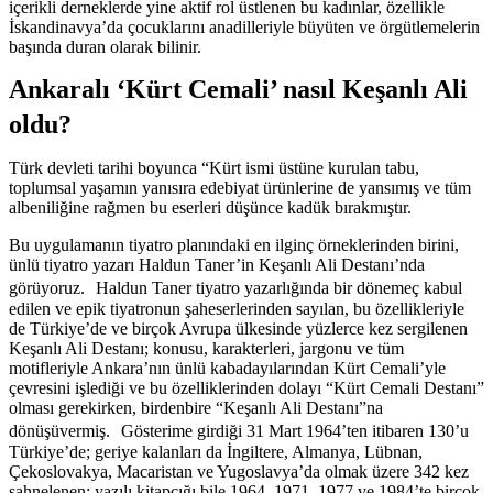
içerikli derneklerde yine aktif rol üstlenen bu kadınlar, özellikle
İskandinavya’da çocuklarını anadilleriyle büyüten ve örgütlemelerin
başında duran olarak bilinir.
Ankaralı ‘Kürt Cemali’ nasıl Keşanlı Ali
oldu?
Türk devleti tarihi boyunca “Kürt ismi üstüne kurulan tabu,
toplumsal yaşamın yanısıra edebiyat ürünlerine de yansımış ve tüm
albeniliğine rağmen bu eserleri düşünce kadük bırakmıştır.
Bu uygulamanın tiyatro planındaki en ilginç örneklerinden birini,
ünlü tiyatro yazarı Haldun Taner’in Keşanlı Ali Destanı’nda
görüyoruz. Haldun Taner tiyatro yazarlığında bir dönemeç kabul
edilen ve epik tiyatronun şaheserlerinden sayılan, bu özellikleriyle
de Türkiye’de ve birçok Avrupa ülkesinde yüzlerce kez sergilenen
Keşanlı Ali Destanı; konusu, karakterleri, jargonu ve tüm
motifleriyle Ankara’nın ünlü kabadayılarından Kürt Cemali’yle
çevresini işlediği ve bu özelliklerinden dolayı “Kürt Cemali Destanı”
olması gerekirken, birdenbire “Keşanlı Ali Destanı”na
dönüşüvermiş. Gösterime girdiği 31 Mart 1964’ten itibaren 130’u
Türkiye’de; geriye kalanları da İngiltere, Almanya, Lübnan,
Çekoslovakya, Macaristan ve Yugoslavya’da olmak üzere 342 kez
sahnelenen; yazılı kitapçığı bile 1964, 1971, 1977 ve 1984’te birçok