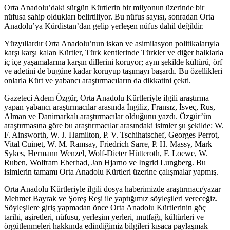
Orta Anadolu’daki sürgün Kürtlerin bir milyonun üzerinde bir
nüfusa sahip oldukları belirtiliyor. Bu nüfus sayısı, sonradan Orta
Anadolu’ya Kürdistan’dan gelip yerleşen nüfus dahil değildir.
Yüzyıllardır Orta Anadolu’nun iskan ve asimilasyon politikalarıyla
karşı karşı kalan Kürtler, Türk kentlerinde Türkler ve diğer halklarla
iç içe yaşamalarına karşın dillerini koruyor; aynı şekilde kültürü, örf
ve adetini de bugüne kadar koruyup taşımayı başardı. Bu özellikleri
onlarla Kürt ve yabancı araştırmacıların da dikkatini çekti.
Gazeteci Adem Özgür, Orta Anadolu Kürtleriyle ilgili araştırma
yapan yabancı araştırmacılar arasında İngiliz, Fransız, İsveç, Rus,
Alman ve Danimarkalı araştırmacılar olduğunu yazdı. Özgür’ün
araştırmasına göre bu araştırmacılar arasındaki isimler şu şekilde: W.
F. Ainsworth, W. J. Hamilton, P. V. Tschihatschef, Georges Perrot,
Vital Cuinet, W. M. Ramsay, Friedrich Sarre, P. H. Massy, Mark
Sykes, Hermann Wenzel, Wolf-Dieter Hütteroth, F. Loewe, W.
Ruben, Wolfram Eberhad, Jan Hjarno ve Ingrid Lungberg. Bu
isimlerin tamamı Orta Anadolu Kürtleri üzerine çalışmalar yapmış.
Orta Anadolu Kürtleriyle ilgili dosya haberimizde araştırmacı/yazar
Mehmet Bayrak ve Şoreş Reşi ile yaptığımız söyleşileri vereceğiz.
Söyleşilere giriş yapmadan önce Orta Anadolu Kürtlerinin göç
tarihi, aşiretleri, nüfusu, yerleşim yerleri, mutfağı, kültürleri ve
örgütlenmeleri hakkında edindiğimiz bilgileri kısaca paylaşmak