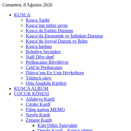
Cumartesi, 8 Ağustos 2026
KUŞCA
Kuşca Tarihi
Kuşca’nın nüfus sayısı
Kuşca da Egitim Durumu
Kuşca’da Ekonomik ve İstihdam Durumu
Kuşca’da Sosyal Durum ve İklim
Kuşca haritası
Belediye Seçimleri
Nalê Dêw-dutê
Peribacaları Büyülüyor
Celil’in Peribacaları
Dünya’nın En Usta Heykeltraşı
Tütüncü olayı
Orta Anadolu Kürtleri
KUŞCA ALBÜM
ÇOCUK KÖŞESİ
Alfabeya Kurdi
Çiroke Kurdî
Filme karton MEMO
Navên Kurdi
Zimane Kurdi
Kürt Dilini Tanıyalım
Dersên Kurdî – Kürtçe eğitim