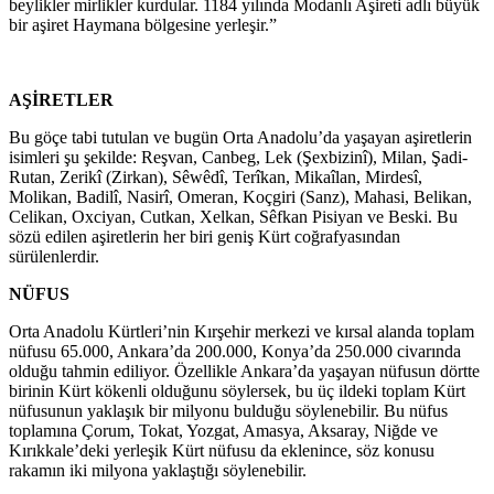
beylikler mirlikler kurdular. 1184 yılında Modanlı Aşireti adlı büyük
bir aşiret Haymana bölgesine yerleşir.”
AŞİRETLER
Bu göçe tabi tutulan ve bugün Orta Anadolu’da yaşayan aşiretlerin
isimleri şu şekilde: Reşvan, Canbeg, Lek (Şexbizinî), Milan, Şadi-
Rutan, Zerikî (Zirkan), Sêwêdî, Terîkan, Mikaîlan, Mirdesî,
Molikan, Badilî, Nasirî, Omeran, Koçgiri (Sanz), Mahasi, Belikan,
Celikan, Oxciyan, Cutkan, Xelkan, Sêfkan Pisiyan ve Beski. Bu
sözü edilen aşiretlerin her biri geniş Kürt coğrafyasından
sürülenlerdir.
NÜFUS
Orta Anadolu Kürtleri’nin Kırşehir merkezi ve kırsal alanda toplam
nüfusu 65.000, Ankara’da 200.000, Konya’da 250.000 civarında
olduğu tahmin ediliyor. Özellikle Ankara’da yaşayan nüfusun dörtte
birinin Kürt kökenli olduğunu söylersek, bu üç ildeki toplam Kürt
nüfusunun yaklaşık bir milyonu bulduğu söylenebilir. Bu nüfus
toplamına Çorum, Tokat, Yozgat, Amasya, Aksaray, Niğde ve
Kırıkkale’deki yerleşik Kürt nüfusu da eklenince, söz konusu
rakamın iki milyona yaklaştığı söylenebilir.