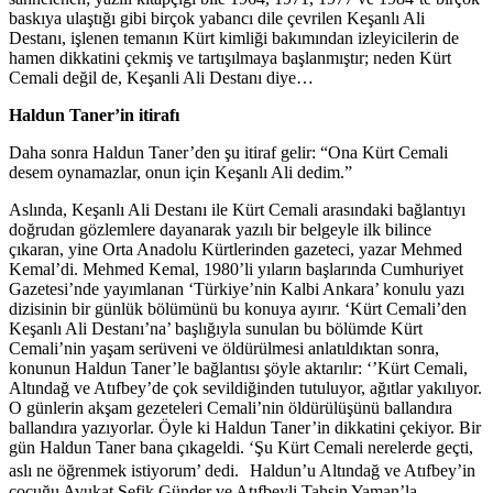
baskıya ulaştığı gibi birçok yabancı dile çevrilen Keşanlı Ali
Destanı, işlenen temanın Kürt kimliği bakımından izleyicilerin de
hamen dikkatini çekmiş ve tartışılmaya başlanmıştır; neden Kürt
Cemali değil de, Keşanli Ali Destanı diye…
Haldun Taner’in itirafı
Daha sonra Haldun Taner’den şu itiraf gelir: “Ona Kürt Cemali
desem oynamazlar, onun için Keşanlı Ali dedim.”
Aslında, Keşanlı Ali Destanı ile Kürt Cemali arasındaki bağlantıyı
doğrudan gözlemlere dayanarak yazılı bir belgeyle ilk bilince
çıkaran, yine Orta Anadolu Kürtlerinden gazeteci, yazar Mehmed
Kemal’di. Mehmed Kemal, 1980’li yıların başlarında Cumhuriyet
Gazetesi’nde yayımlanan ‘Türkiye’nin Kalbi Ankara’ konulu yazı
dizisinin bir günlük bölümünü bu konuya ayırır. ‘Kürt Cemali’den
Keşanlı Ali Destanı’na’ başlığıyla sunulan bu bölümde Kürt
Cemali’nin yaşam serüveni ve öldürülmesi anlatıldıktan sonra,
konunun Haldun Taner’le bağlantısı şöyle aktarılır: ‘’Kürt Cemali,
Altındağ ve Atıfbey’de çok sevildiğinden tutuluyor, ağıtlar yakılıyor.
O günlerin akşam gezeteleri Cemali’nin öldürülüşünü ballandıra
ballandıra yazıyorlar. Öyle ki Haldun Taner’in dikkatini çekiyor. Bir
gün Haldun Taner bana çıkageldi. ‘Şu Kürt Cemali nerelerde geçti,
aslı ne öğrenmek istiyorum’ dedi. Haldun’u Altındağ ve Atıfbey’in
çocuğu Avukat Şefik Günder ve Atıfbeyli Tahsin Yaman’la