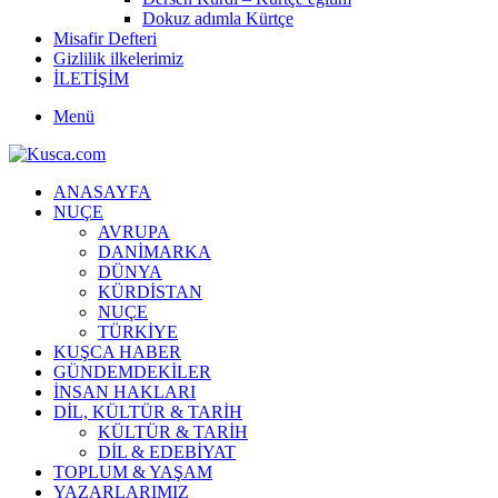
Dokuz adımla Kürtçe
Misafir Defteri
Gizlilik ilkelerimiz
İLETİŞİM
Menü
ANASAYFA
NUÇE
AVRUPA
DANİMARKA
DÜNYA
KÜRDİSTAN
NUÇE
TÜRKİYE
KUŞCA HABER
GÜNDEMDEKİLER
İNSAN HAKLARI
DİL, KÜLTÜR & TARİH
KÜLTÜR & TARİH
DİL & EDEBİYAT
TOPLUM & YAŞAM
YAZARLARIMIZ