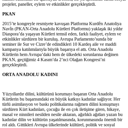
projeler, paneller, eylem ve etkinlikler gerçekleştirdi.
PKAN
2015’te kongreyle resmiyete kavuşan Platforma Kurdên Anatoliya
Navîn (PKAN-Orta Anadolu Kürtleri Platformu) yaklaşık iki yıldır
Diaspora’da yaşayan Kürtleri temsil eden, farklı faaliyet, eylem ve
etkinlikler sürdüren bir kuruluş. Avrupa Parlamento’sunda bir
seminer ile Sur ve Cizre’de edindikleri 10 Kardeş aile ve maddi
kampanya katılımılarıyla büyük başarıya el attı. Orta Anadolu
Kürtlerin hem Avrupa’daki hem de ülkedeki sorunlarına değinen
PKAN, geçtiğimiz 4 Kasım’da 2’nci Olağan Kongresi’ni
gerçekleştirdi.
ORTA ANADOLU KADINI
Yüzyıllardır dilini, kültürünü korumayı başaran Orta Anadolu
Kürtlerin bu başarısındaki en büyük katkıyı kadınlar sağlıyor. Her
türlü asimilasyon ve baskı politikalarına rağmen dilini konuşmayı
sürdüren Kürt kadınları, çocuğu ile en çok iletişime giren, hikaye,
masal ve ninnileri nesilden nesile aktaran, ağırlıklı ağıtları yazan bu
kadınlar dilin ve kültürün yaşatılmasında, korunmasında önemli bir
rol aldı. Gittikleri Avrupa ülkelerinde kültürel, politik ve sosyal