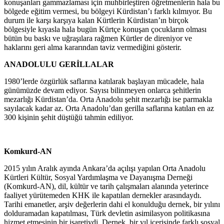
konuşanları gammazlaması için muhbirleştiren öğretmenlerin hala bu
bölgede eğitim vermesi, bu bölgeyi Kürdistan’ı farklı kılmıyor. Bu
durum ile karşı karşıya kalan Kürtlerin Kürdistan’ın birçok
bölgesiyle kıyasla hala bugün Kürtçe konuşan çocukların olması
bütün bu baskı ve uğraşılara rağmen Kürtler de direniyor ve
haklarını geri alma kararından taviz vermediğini gösterir.
ANADOLULU GERİLLALAR
1980’lerde özgürlük saflarına katılarak başlayan mücadele, hala
günümüzde devam ediyor. Sayısı bilinmeyen onlarca şehitlerin
mezarlığı Kürdistan’da. Orta Anadolu şehit mezarlığı ise parmakla
sayılacak kadar az. Orta Anadolu’dan gerilla saflarına katılan en az
300 kişinin şehit düştüğü tahmin ediliyor.
Komkurd-AN
2015 yılın Aralık ayında Ankara’da açılışı yapılan Orta Anadolu
Kürtleri Kültür, Sosyal Yardımlaşma ve Dayanışma Derneği
(Komkurd-AN), dil, kültür ve tarih çalışmaları alanında yeterince
faaliyet yürütemeden KHK ile kapatılan dernekler arasındaydı.
Tarihi emanetler, arşiv değerlerin dahi el konulduğu dernek, bir yılını
dolduramadan kapatılması, Türk devletin asimilasyon politikasına
hizmet etmesinin bir işaretiydi. Dernek, bir yıl içerisinde farklı sosyal