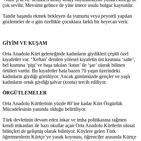
çok sevilir. Mevsimi gelince de yine imece usulu bulgur kaynatılır.
Tandır başında ekmek bekleyen da yumurta veya peynirli yapılan
gözlemeler de o gün özellikle çocuklara farklı bir heyecan verir.
GİYİM VE KUŞAM
Orta Anadolu Kürt geleneğinde kadınların giydikleri çeşitli özel
kıyafetler var. ‘Xeftan’ denilen yöresel kıyafetin üst kısmına ‘salte’,
bel kısmına ‘pişt’ ve başa takılan ‘kıtan’ ile ‘şar’ olarak bilinen
örtüleri vardır. Bu kıyafetler hala bazen 70 yaşın üzerindeki
kadınların giydiği görülüyor. Ancak günümüzde gençler ve yaşlı
kadınların ortak giydiği şalvar (xonta) tercih ediliyor.
ÖRGÜTLEMELER
Orta Anadolu Kürtlerinin yüzde 80’ine kadar Kürt Özgürlük
Mücadelesinin yanında olduğu belirtiliyor.
Türk devletinin devam eden inkar ve imha politikasına rağmen
kendi imkanları ile bazı okullar açan Orta Anadolu Kürtlerin ulusal
bilinçleri de gelişmiş olarak biliniyor. Köylere gelen Türk
öğretmenlerin Kürtçe’ye yasak koyması, öğrenciler arasında Kürtçe