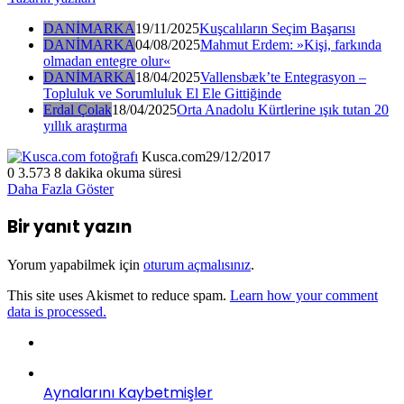
DANİMARKA
19/11/2025
Kuşcalıların Seçim Başarısı
DANİMARKA
04/08/2025
Mahmut Erdem: »Kişi, farkında
olmadan entegre olur«
DANİMARKA
18/04/2025
Vallensbæk’te Entegrasyon –
Topluluk ve Sorumluluk El Ele Gittiğinde
Erdal Çolak
18/04/2025
Orta Anadolu Kürtlerine ışık tutan 20
yıllık araştırma
Kusca.com
29/12/2017
0
3.573
8 dakika okuma süresi
Daha Fazla Göster
Bir yanıt yazın
Yorum yapabilmek için
oturum açmalısınız
.
This site uses Akismet to reduce spam.
Learn how your comment
data is processed.
Aynalarını Kaybetmişler