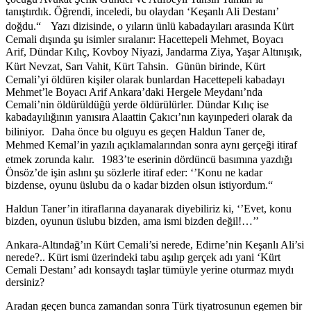
tanıştırdık. Öğrendi, inceledi, bu olaydan ‘Keşanlı Ali Destanı’
doğdu.“ Yazı dizisinde, o yıların ünlü kabadayıları arasında Kürt
Cemali dışında şu isimler sıralanır: Hacettepeli Mehmet, Boyacı
Arif, Dündar Kılıç, Kovboy Niyazi, Jandarma Ziya, Yaşar Altınışık,
Kürt Nevzat, Sarı Vahit, Kürt Tahsin. Günün birinde, Kürt
Cemali’yi öldüren kişiler olarak bunlardan Hacettepeli kabadayı
Mehmet’le Boyacı Arif Ankara’daki Hergele Meydanı’nda
Cemali’nin öldürüldüğü yerde öldürülürler. Dündar Kılıç ise
kabadayılığının yanısıra Alaattin Çakıcı’nın kayınpederi olarak da
biliniyor. Daha önce bu olguyu es geçen Haldun Taner de,
Mehmed Kemal’in yazılı açıklamalarından sonra aynı gerçeği itiraf
etmek zorunda kalır. 1983’te eserinin dördüncü basımına yazdığı
Önsöz’de işin aslını şu sözlerle itiraf eder: ‘’Konu ne kadar
bizdense, oyunu üslubu da o kadar bizden olsun istiyordum.“
Haldun Taner’in itiraflarına dayanarak diyebiliriz ki, ‘’Evet, konu
bizden, oyunun üslubu bizden, ama ismi bizden değil!…’’
Ankara-Altındağ’ın Kürt Cemali’si nerede, Edirne’nin Keşanlı Ali’si
nerede?.. Kürt ismi üzerindeki tabu aşılıp gerçek adı yani ‘Kürt
Cemali Destanı’ adı konsaydı taşlar tümüyle yerine oturmaz mıydı
dersiniz?
Aradan geçen bunca zamandan sonra Türk tiyatrosunun egemen bir