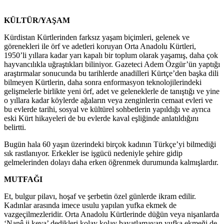
KÜLTÜR/YAŞAM
Kürdistan Kürtlerinden farksız yaşam biçimleri, gelenek ve
görenekleri ile örf ve adetleri koruyan Orta Anadolu Kürtleri,
1950’li yıllara kadar yarı kapalı bir toplum olarak yaşamış, daha çok
hayvancılıkla uğraştıkları biliniyor. Gazeteci Adem Özgür’ün yaptığı
araştırmalar sonucunda bu tarihlerde anadilleri Kürtçe’den başka dili
bilmeyen Kürtlerin, daha sonra enformasyon teknolojilerindeki
gelişmelerle birlikte yeni örf, adet ve geleneklerle de tanıştığı ve yine
o yıllara kadar köylerde ağaların veya zenginlerin cemaat evleri ve
bu evlerde tarihi, sosyal ve kültürel sohbetlerin yapıldığı ve ayrıca
eski Kürt hikayeleri de bu evlerde kaval eşliğinde anlatıldığını
belirtti.
Bugün hala 60 yaşın üzerindeki birçok kadının Türkçe’yi bilmediği
sık rastlanıyor. Erkekler ise işgücü nedeniyle şehire gidip
gelmelerinden dolayı daha erken öğrenmek durumunda kalmışlardır.
MUTFAĞI
Et, bulgur pilavı, hoşaf ve şerbetin özel günlerde ikram edilir.
Kadınlar arasında imece usulu yapılan yufka ekmek de
vazgeçilmezleridir. Orta Anadolu Kürtlerinde düğün veya nişanlarda
‘Nanê ji keva’ dedikleri kolay kolay bayatlamayan yufka ekmeği de