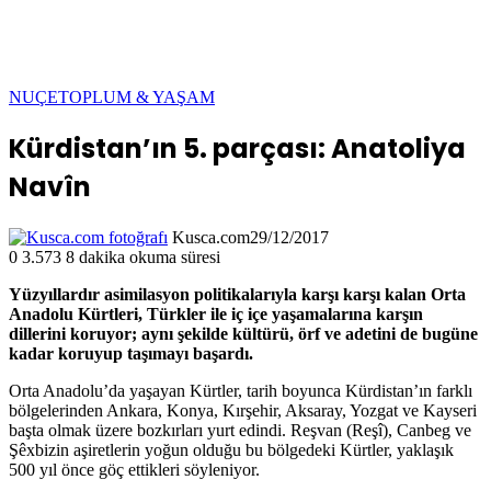
NUÇE
TOPLUM & YAŞAM
Kürdistan’ın 5. parçası: Anatoliya
Navîn
Kusca.com
29/12/2017
0
3.573
8 dakika okuma süresi
Yüzyıllardır asimilasyon politikalarıyla karşı karşı kalan Orta
Anadolu Kürtleri, Türkler ile iç içe yaşamalarına karşın
dillerini koruyor; aynı şekilde kültürü, örf ve adetini de bugüne
kadar koruyup taşımayı başardı.
Orta Anadolu’da yaşayan Kürtler, tarih boyunca Kürdistan’ın farklı
bölgelerinden Ankara, Konya, Kırşehir, Aksaray, Yozgat ve Kayseri
başta olmak üzere bozkırları yurt edindi. Reşvan (Reşî), Canbeg ve
Şêxbizin aşiretlerin yoğun olduğu bu bölgedeki Kürtler, yaklaşık
500 yıl önce göç ettikleri söyleniyor.