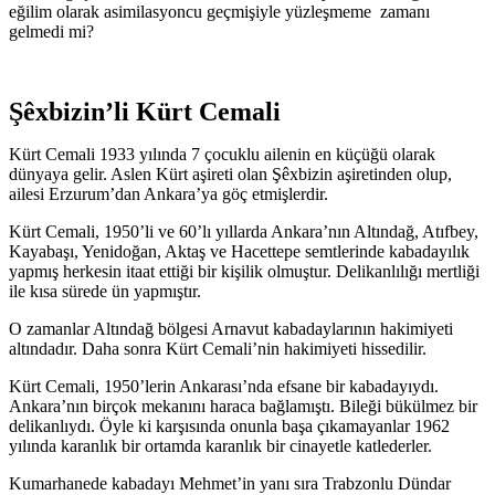
eğilim olarak asimilasyoncu geçmişiyle yüzleşmeme zamanı
gelmedi mi?
Şêxbizin’li Kürt Cemali
Kürt Cemali 1933 yılında 7 çocuklu ailenin en küçüğü olarak
dünyaya gelir. Aslen Kürt aşireti olan Şêxbizin aşiretinden olup,
ailesi Erzurum’dan Ankara’ya göç etmişlerdir.
Kürt Cemali, 1950’li ve 60’lı yıllarda Ankara’nın Altındağ, Atıfbey,
Kayabaşı, Yenidoğan, Aktaş ve Hacettepe semtlerinde kabadayılık
yapmış herkesin itaat ettiği bir kişilik olmuştur. Delikanlılığı mertliği
ile kısa sürede ün yapmıştır.
O zamanlar Altındağ bölgesi Arnavut kabadaylarının hakimiyeti
altındadır. Daha sonra Kürt Cemali’nin hakimiyeti hissedilir.
Kürt Cemali, 1950’lerin Ankarası’nda efsane bir kabadayıydı.
Ankara’nın birçok mekanını haraca bağlamıştı. Bileği bükülmez bir
delikanlıydı. Öyle ki karşısında onunla başa çıkamayanlar 1962
yılında karanlık bir ortamda karanlık bir cinayetle katlederler.
Kumarhanede kabadayı Mehmet’in yanı sıra Trabzonlu Dündar