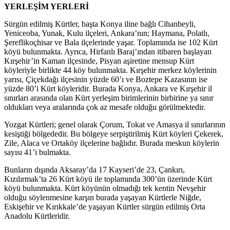
YERLEŞİM YERLERİ
Sürgün edilmiş Kürtler, başta Konya iline bağlı Cihanbeyli,
Yeniceoba, Yunak, Kulu ilçeleri, Ankara’nın; Haymana, Polatlı,
Şereflikoçhisar ve Bala ilçelerinde yaşar. Toplamında ise 102 Kürt
köyü bulunmakta. Ayrıca, Hirfanlı Baraj’ından itibaren başlayan
Kırşehir’in Kaman ilçesinde, Pisyan aşiretine mensup Kürt
köyleriyle birlikte 44 köy bulunmakta. Kırşehir merkez köylerinin
yarısı, Çiçekdağı ilçesinin yüzde 60’ı ve Boztepe Kazasının ise
yüzde 80’i Kürt köyleridir. Burada Konya, Ankara ve Kırşehir il
sınırları arasında olan Kürt yerleşim birimlerinin birbirine ya sınır
oldukları veya aralarında çok az mesafe olduğu görülmektedir.
Yozgat Kürtleri; genel olarak Çorum, Tokat ve Amasya il sınırlarının
kesiştiği bölgededir. Bu bölgeye serpiştirilmiş Kürt köyleri Çekerek,
Zile, Alaca ve Ortaköy ilçelerine bağlıdır. Burada meskun köylerin
sayısı 41’i bulmakta.
Bunların dışında Aksaray’da 17 Kayseri’de 23, Çankırı,
Kızılırmak’ta 26 Kürt köyü ile toplamında 300’ün üzerinde Kürt
köyü bulunmakta. Kürt köyünün olmadığı tek kentin Nevşehir
olduğu söylenmesine karşın burada yaşayan Kürtlerle Niğde,
Eskişehir ve Kırıkkale’de yaşayan Kürtler sürgün edilmiş Orta
Anadolu Kürtleridir.