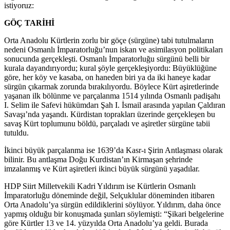
istiyoruz:
GÖÇ TARİHİ
Orta Anadolu Kürtlerin zorlu bir göçe (sürgüne) tabi tutulmaların
nedeni Osmanlı İmparatorluğu’nun iskan ve asimilasyon politikaları
sonucunda gerçekleşti. Osmanlı İmparatorluğu sürgünü belli bir
kurala dayandırıyordu; kural şöyle gerçekleşiyordu: Büyüklüğüne
göre, her köy ve kasaba, on haneden biri ya da iki haneye kadar
sürgün çıkarmak zorunda bırakılıyordu. Böylece Kürt aşiretlerinde
yaşanan ilk bölünme ve parçalanma 1514 yılında Osmanlı padişahı
I. Selim ile Safevi hükümdarı Şah I. İsmail arasında yapılan Çaldıran
Savaşı’nda yaşandı. Kürdistan toprakları üzerinde gerçekleşen bu
savaş Kürt toplumunu böldü, parçaladı ve aşiretler sürgüne tabii
tutuldu.
İkinci büyük parçalanma ise 1639’da Kasr-ı Şirin Antlaşması olarak
bilinir. Bu antlaşma Doğu Kurdistan’ın Kirmaşan şehrinde
imzalanmış ve Kürt aşiretleri ikinci büyük sürgünü yaşadılar.
HDP Siirt Milletvekili Kadri Yıldırım ise Kürtlerin Osmanlı
İmparatorluğu döneminde değil, Selçuklular döneminden itibaren
Orta Anadolu’ya sürgün edildiklerini söylüyor. Yıldırım, daha önce
yapmış olduğu bir konuşmada şunları söylemişti: “Şikari belgelerine
göre Kürtler 13 ve 14. yüzyılda Orta Anadolu’ya geldi. Burada