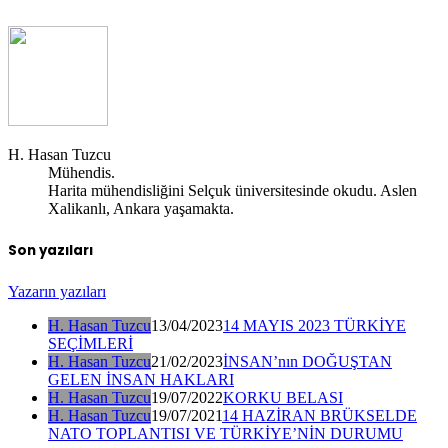
H. Hasan Tuzcu
Mühendis.
Harita mühendisliğini Selçuk üniversitesinde okudu. Aslen
Xalikanlı, Ankara yaşamakta.
Son yazıları
Yazarın yazıları
H. Hasan Tuzcu
13/04/2023
14 MAYIS 2023 TÜRKİYE
SEÇİMLERİ
H. Hasan Tuzcu
21/02/2023
İNSAN’nın DOĞUŞTAN
GELEN İNSAN HAKLARI
H. Hasan Tuzcu
19/07/2022
KORKU BELASI
H. Hasan Tuzcu
19/07/2021
14 HAZİRAN BRÜKSELDE
NATO TOPLANTISI VE TÜRKİYE’NİN DURUMU