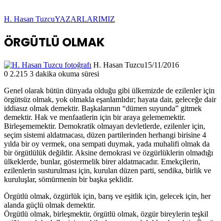
H. Hasan Tuzcu
YAZARLARIMIZ
ÖRGÜTLÜ OLMAK
H. Hasan Tuzcu
15/11/2016
0
2.215
3 dakika okuma süresi
Genel olarak bütün dünyada olduğu gibi ülkemizde de ezilenler için
örgütsüz olmak, yok olmakla eşanlamlıdır; hayata dair, geleceğe dair
iddiasız olmak demektir. Başkalarının “dümen suyunda” gitmek
demektir. Hak ve menfaatlerin için bir araya gelememektir.
Birleşememektir. Demokratik olmayan devletlerde, ezilenler için,
seçim sistemi aldatmacası, düzen partilerinden herhangi birisine 4
yılda bir oy vermek, ona sempati duymak, yada muhalifi olmak da
bir örgütlülük değildir. Aksine demokrasi ve özgürlüklerin olmadığı
ülkeklerde, bunlar, göstermelik birer aldatmacadır. Emekçilerin,
ezilenlerin susturulması için, kurulan düzen parti, sendika, birlik ve
kuruluşlar, sömürmenin bir başka şeklidir.
Örgütlü olmak, özgürlük için, barış ve eşitlik için, gelecek için, her
alanda güçlü olmak demektir.
Örgütlü olmak, birleşmektir, örgütlü olmak, özgür bireylerin teşkil