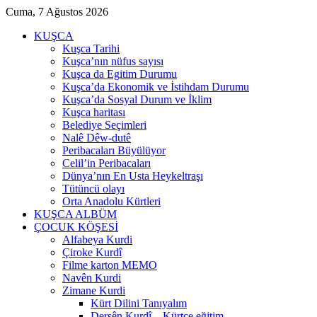
Cuma, 7 Ağustos 2026
KUŞCA
Kuşca Tarihi
Kuşca’nın nüfus sayısı
Kuşca da Egitim Durumu
Kuşca’da Ekonomik ve İstihdam Durumu
Kuşca’da Sosyal Durum ve İklim
Kuşca haritası
Belediye Seçimleri
Nalê Dêw-dutê
Peribacaları Büyülüyor
Celil’in Peribacaları
Dünya’nın En Usta Heykeltraşı
Tütüncü olayı
Orta Anadolu Kürtleri
KUŞCA ALBÜM
ÇOCUK KÖŞESİ
Alfabeya Kurdi
Çiroke Kurdî
Filme karton MEMO
Navên Kurdi
Zimane Kurdi
Kürt Dilini Tanıyalım
Dersên Kurdî – Kürtçe eğitim