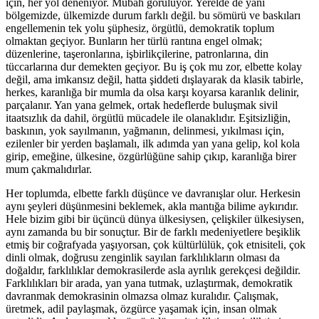
için, her yol deneniyor. Mübah görülüyor. Yerelde de yani
bölgemizde, ülkemizde durum farklı değil. bu sömürü ve baskıları
engellemenin tek yolu şüphesiz, örgütlü, demokratik toplum
olmaktan geçiyor. Bunların her türlü rantına engel olmak;
düzenlerine, taşeronlarına, işbirlikçilerine, patronlarına, din
tüccarlarına dur demekten geçiyor. Bu iş çok mu zor, elbette kolay
değil, ama imkansız değil, hatta şiddeti dışlayarak da klasik tabirle,
herkes, karanlığa bir mumla da olsa karşı koyarsa karanlık delinir,
parçalanır. Yan yana gelmek, ortak hedeflerde buluşmak sivil
itaatsızlık da dahil, örgütlü mücadele ile olanaklıdır. Eşitsizliğin,
baskının, yok sayılmanın, yağmanın, delinmesi, yıkılması için,
ezilenler bir yerden başlamalı, ilk adımda yan yana gelip, kol kola
girip, emeğine, ülkesine, özgürlüğüne sahip çıkıp, karanlığa birer
mum çakmalıdırlar.
Her toplumda, elbette farklı düşünce ve davranışlar olur. Herkesin
aynı şeyleri düşünmesini beklemek, akla mantığa bilime aykırıdır.
Hele bizim gibi bir üçüncü dünya ülkesiysen, çelişkiler ülkesiysen,
aynı zamanda bu bir sonuçtur. Bir de farklı medeniyetlere beşiklik
etmiş bir coğrafyada yaşıyorsan, çok kültürlülük, çok etnisiteli, çok
dinli olmak, doğrusu zenginlik sayılan farklılıkların olması da
doğaldır, farklılıklar demokrasilerde asla ayrılık gerekçesi değildir.
Farklılıkları bir arada, yan yana tutmak, uzlaştırmak, demokratik
davranmak demokrasinin olmazsa olmaz kuralıdır. Çalışmak,
üretmek, adil paylaşmak, özgürce yaşamak için, insan olmak