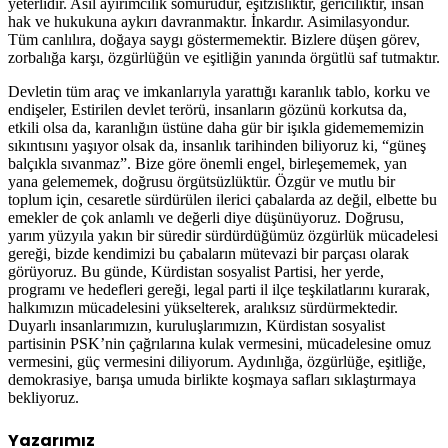
yeterlidir. Asıl ayırımcılık sömürüdür, eşitzisliktir, gericiliktir, insan
hak ve hukukuna aykırı davranmaktır. İnkardır. Asimilasyondur.
Tüm canlılıra, doğaya saygı göstermemektir. Bizlere düşen görev,
zorbalığa karşı, özgürlüğün ve eşitliğin yanında örgütlü saf tutmaktır.
Devletin tüm araç ve imkanlarıyla yarattığı karanlık tablo, korku ve
endişeler, Estirilen devlet terörü, insanların gözünü korkutsa da,
etkili olsa da, karanlığın üstüne daha gür bir işıkla gidemememizin
sıkıntısını yaşıyor olsak da, insanlık tarihinden biliyoruz ki, “güneş
balçıkla sıvanmaz”. Bize göre önemli engel, birleşememek, yan
yana gelememek, doğrusu örgütsüzlüktür. Özgür ve mutlu bir
toplum için, cesaretle sürdürülen ilerici çabalarda az değil, elbette bu
emekler de çok anlamlı ve değerli diye düşünüyoruz. Doğrusu,
yarım yüzyıla yakın bir süredir sürdürdüğümüz özgürlük mücadelesi
gereği, bizde kendimizi bu çabaların mütevazi bir parçası olarak
görüyoruz. Bu günde, Kürdistan sosyalist Partisi, her yerde,
programı ve hedefleri gereği, legal parti il ilçe teşkilatlarını kurarak,
halkımızın mücadelesini yükselterek, aralıksız sürdürmektedir.
Duyarlı insanlarımızın, kuruluşlarımızın, Kürdistan sosyalist
partisinin PSK’nin çağrılarına kulak vermesini, mücadelesine omuz
vermesini, güç vermesini diliyorum. Aydınlığa, özgürlüğe, eşitliğe,
demokrasiye, barışa umuda birlikte koşmaya safları sıklaştırmaya
bekliyoruz.
Yazarımız