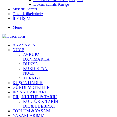
Dokuz adımla Kürtçe
Misafir Defteri
Gizlilik ilkelerimiz
İLETİŞİM
Menü
ANASAYFA
NUÇE
AVRUPA
DANİMARKA
DÜNYA
KÜRDİSTAN
NUÇE
TÜRKİYE
KUŞCA HABER
GÜNDEMDEKİLER
İNSAN HAKLARI
DİL, KÜLTÜR & TARİH
KÜLTÜR & TARİH
DİL & EDEBİYAT
TOPLUM & YAŞAM
YAZARLARIMIZ