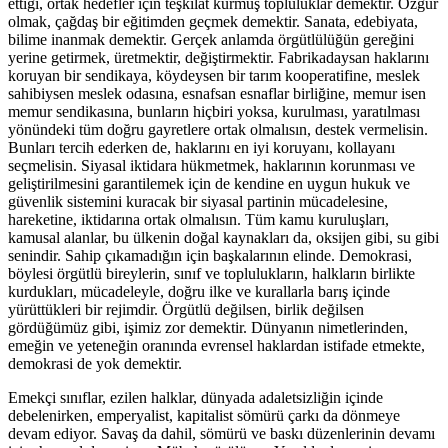
ettiği, ortak hedefler için teşkilat kurmuş topluluklar demektir. Özgür
olmak, çağdaş bir eğitimden geçmek demektir. Sanata, edebiyata,
bilime inanmak demektir. Gerçek anlamda örgütlülüğün gereğini
yerine getirmek, üretmektir, değiştirmektir. Fabrikadaysan haklarını
koruyan bir sendikaya, köydeysen bir tarım kooperatifine, meslek
sahibiysen meslek odasına, esnafsan esnaflar birliğine, memur isen
memur sendikasına, bunların hiçbiri yoksa, kurulması, yaratılması
yönündeki tüm doğru gayretlere ortak olmalısın, destek vermelisin.
Bunları tercih ederken de, haklarını en iyi koruyanı, kollayanı
seçmelisin. Siyasal iktidara hükmetmek, haklarının korunması ve
geliştirilmesini garantilemek için de kendine en uygun hukuk ve
güvenlik sistemini kuracak bir siyasal partinin mücadelesine,
hareketine, iktidarına ortak olmalısın. Tüm kamu kuruluşları,
kamusal alanlar, bu ülkenin doğal kaynakları da, oksijen gibi, su gibi
senindir. Sahip çıkamadığın için başkalarının elinde. Demokrasi,
böylesi örgütlü bireylerin, sınıf ve toplulukların, halkların birlikte
kurdukları, mücadeleyle, doğru ilke ve kurallarla barış içinde
yürüttükleri bir rejimdir. Örgütlü değilsen, birlik değilsen
gördüğümüz gibi, işimiz zor demektir. Dünyanın nimetlerinden,
emeğin ve yeteneğin oranında evrensel haklardan istifade etmekte,
demokrasi de yok demektir.
Emekçi sınıflar, ezilen halklar, dünyada adaletsizliğin içinde
debelenirken, emperyalist, kapitalist sömürü çarkı da dönmeye
devam ediyor. Savaş da dahil, sömürü ve baskı düzenlerinin devamı