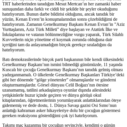
TRT haberlerinden tanıdığım Mesut Mertcan’ın her zamanki haber
sunuşundan daha farklı ve ciddi bir şekilde bir şeyler okuduğunu
hatırlıyorum. Bunun darbe bildirisi olduğunu, ancak tanıdık bir
yüzün, Kenan Evren’in konuşmalarından sonra çözebildiğimi de
hatırlıyorum. Zamanın Genelkurmay Başkanı Kenan Evran’in ”Aziz
Yurttaşlarım, Aziz Türk Milleti” diye başlayan ve Atatürk İlke ve
İnkılaplarına ve vatanın bölünmezliğine vurgu yaparak, Türk Silahlı
Kuvvetlerin niçin yönetime el koymak zorunda olduğuna dair
içeriğini tam da anlayamadığım birçok gerekçe sıraladığını da
hatırlıyorum.
Batı demokrasilerinde birçok parti başkanının bile kendi ülkesindeki
Genelkurmay Başkanı’nın ismini bilmediği günümüzde, 11 yaşında
Kuscalı bir çocuğa Genelkurmay Başkanı’nın tanıdık gelmiş olması
yadırganmamalı. O ülkelerde Genelkurmay Başkanları Türkiye’deki
gibi her dönemde “gölge yönetenler” olmamışlardır ve gündemi
oluşturmamışlardır. Görsel dünyası Celil Boğazı’nın ötesine
uzanamamış, tatilini arkadaşlarıya oyunlar dışında ailesindeki
yetişkinlerle huzur içinde geçiren ve dünya görüşü okul
kitaplarından, öğretmenlerinin yorumlayarak anlattıklarından öteye
gidememiş ve dede dostu, 1. Dünya Savaşı gazisi Osi Sımo’nun
anlattığı kahraman asker hikayeleriye dolu bir çocuğun göstermesi
gereken reaksiyonu gösterdiğimi çok iyi hatırlıyorum.
Takımı maç kazanmış bir çocuğun sevinciyle, kendimi o günün