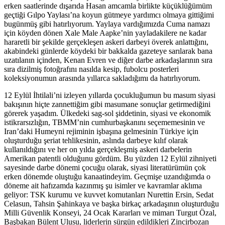
erken saatlerinde dışarıda Hasan amcamla birlikte küçüklüğümüm
geçtiği Gılpo Yaylası’na koyun gütmeye yardımcı olmaya gittiğimi
bugünmüş gibi hatırlıyorum. Yaylaya vardığımızda Cuma namazı
için köyden dönen Xale Male Aapke’nin yayladakilere ne kadar
hararetli bir şekilde gerçekleşen askeri darbeyi överek anlattığını,
akabindeki günlerde köydeki bir bakkalda gazeteye sarılarak bana
uzatılanın içinden, Kenan Evren ve diğer darbe arkadaşlarının sıra
sıra dizilmiş fotoğrafını nasılda kesip, fubolcu posterleri
koleksiyonumun arasında yıllarca sakladığımı da hatırlıyorum.
12 Eylül İhtilali’ni izleyen yıllarda çocukluğumun bu masum siyasi
bakışının hiçte zannettiğim gibi masumane sonuçlar getirmediğini
görerek yaşadım. Ülkedeki sag-sol şiddetinin, siyasi ve ekonomik
istikrarsızlığın, TBMM’nin cumhurbaşkanını seçememesinin ve
Iran’daki Humeyni rejiminin işbaşına gelmesinin Türkiye için
oluşturduğu şeriat tehlikesinin, aslında darbeye kılıf olarak
kullanıldığını ve her on yılda gerçekleşmiş askeri darbelerin
Amerikan patentli olduğunu gördüm. Bu yüzden 12 Eylül zihniyeti
sayesinde darbe dönemi çocuğu olarak, siyasi literatürümün çok
erken dönemde oluştuğu kanaatindeyim. Geçmişe uzandığımda o
döneme ait hafızamda kazınmış şu isimler ve kavramlar aklıma
geliyor: TSK kurumu ve kuvvet komutanları Nurettin Ersin, Sedat
Celasun, Tahsin Şahinkaya ve başka birkaç arkadaşının oluşturduğu
Milli Güvenlik Konseyi, 24 Ocak Kararları ve mimarı Turgut Özal,
Başbakan Bülent Ulusu, liderlerin sürgün edildikleri Zincirbozan