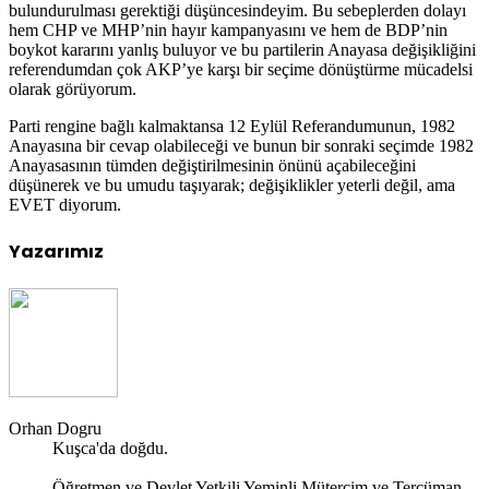
bulundurulması gerektiği düşüncesindeyim. Bu sebeplerden dolayı
hem CHP ve MHP’nin hayır kampanyasını ve hem de BDP’nin
boykot kararını yanlış buluyor ve bu partilerin Anayasa değişikliğini
referendumdan çok AKP’ye karşı bir seçime dönüştürme mücadelsi
olarak görüyorum.
Parti rengine bağlı kalmaktansa 12 Eylül Referandumunun, 1982
Anayasına bir cevap olabileceği ve bunun bir sonraki seçimde 1982
Anayasasının tümden değiştirilmesinin önünü açabileceğini
düşünerek ve bu umudu taşıyarak; değişiklikler yeterli değil, ama
EVET diyorum.
Yazarımız
Orhan Dogru
Kuşca'da doğdu.
Öğretmen ve Devlet Yetkili Yeminli Mütercim ve Tercüman.