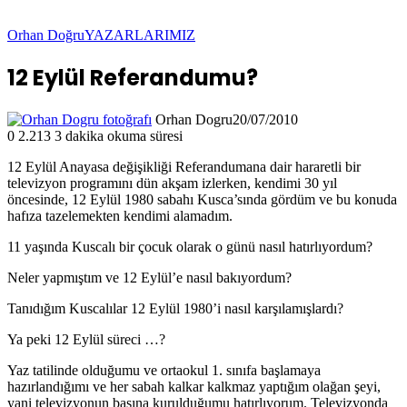
Orhan Doğru
YAZARLARIMIZ
12 Eylül Referandumu?
Orhan Dogru
20/07/2010
0
2.213
3 dakika okuma süresi
12 Eylül Anayasa değişikliği Referandumana dair hararetli bir
televizyon programını dün akşam izlerken, kendimi 30 yıl
öncesinde, 12 Eylül 1980 sabahı Kusca’sında gördüm ve bu konuda
hafıza tazelemekten kendimi alamadım.
11 yaşında Kuscalı bir çocuk olarak o günü nasıl hatırlıyordum?
Neler yapmıştım ve 12 Eylül’e nasıl bakıyordum?
Tanıdığım Kuscalılar 12 Eylül 1980’i nasıl karşılamışlardı?
Ya peki 12 Eylül süreci …?
Yaz tatilinde olduğumu ve ortaokul 1. sınıfa başlamaya
hazırlandığımı ve her sabah kalkar kalkmaz yaptığım olağan şeyi,
yani televizyonun başına kurulduğumu hatırlıyorum. Televizyonda