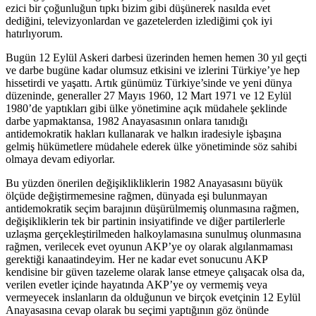
ezici bir çoğunluğun tıpkı bizim gibi düşünerek nasılda evet
dediğini, televizyonlardan ve gazetelerden izlediğimi çok iyi
hatırlıyorum.
Bugün 12 Eylül Askeri darbesi üzerinden hemen hemen 30 yıl geçti
ve darbe bugüne kadar olumsuz etkisini ve izlerini Türkiye’ye hep
hissetirdi ve yaşattı. Artık günümüz Türkiye’sinde ve yeni dünya
düzeninde, generaller 27 Mayıs 1960, 12 Mart 1971 ve 12 Eylül
1980’de yaptıkları gibi ülke yönetimine açık müdahele şeklinde
darbe yapmaktansa, 1982 Anayasasının onlara tanıdığı
antidemokratik hakları kullanarak ve halkın iradesiyle işbaşına
gelmiş hükümetlere müdahele ederek ülke yönetiminde söz sahibi
olmaya devam ediyorlar.
Bu yüzden önerilen değişiklikliklerin 1982 Anayasasını büyük
ölçüde değiştirmemesine rağmen, dünyada eşi bulunmayan
antidemokratik seçim barajının düşürülmemiş olunmasına rağmen,
değişikliklerin tek bir partinin insiyatifinde ve diğer partilerlerle
uzlaşma gerçekleştirilmeden halkoylamasına sunulmuş olunmasına
rağmen, verilecek evet oyunun AKP’ye oy olarak algılanmaması
gerektiği kanaatindeyim. Her ne kadar evet sonucunu AKP
kendisine bir güven tazeleme olarak lanse etmeye çalışacak olsa da,
verilen evetler içinde hayatında AKP’ye oy vermemiş veya
vermeyecek inslanların da olduğunun ve birçok evetçinin 12 Eylül
Anayasasına cevap olarak bu seçimi yaptığının göz önünde