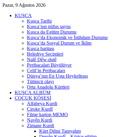
Pazar, 9 Ağustos 2026
KUŞCA
Kuşca Tarihi
Kuşca’nın nüfus sayısı
Kuşca da Egitim Durumu
Kuşca’da Ekonomik ve İstihdam Durumu
Kuşca’da Sosyal Durum ve İklim
Kuşca haritası
Belediye Seçimleri
Nalê Dêw-dutê
Peribacaları Büyülüyor
Celil’in Peribacaları
Dünya’nın En Usta Heykeltraşı
Tütüncü olayı
Orta Anadolu Kürtleri
KUŞCA ALBÜM
ÇOCUK KÖŞESİ
Alfabeya Kurdi
Çiroke Kurdî
Filme karton MEMO
Navên Kurdi
Zimane Kurdi
Kürt Dilini Tanıyalım
Dersên Kurdî – Kürtçe eğitim