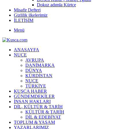
Dokuz adımla Kürtçe
Misafir Defteri
Gizlilik ilkelerimiz
İLETİŞİM
Menü
ANASAYFA
NUÇE
AVRUPA
DANİMARKA
DÜNYA
KÜRDİSTAN
NUÇE
TÜRKİYE
KUŞCA HABER
GÜNDEMDEKİLER
İNSAN HAKLARI
DİL, KÜLTÜR & TARİH
KÜLTÜR & TARİH
DİL & EDEBİYAT
TOPLUM & YAŞAM
YAZARLARIMIZ