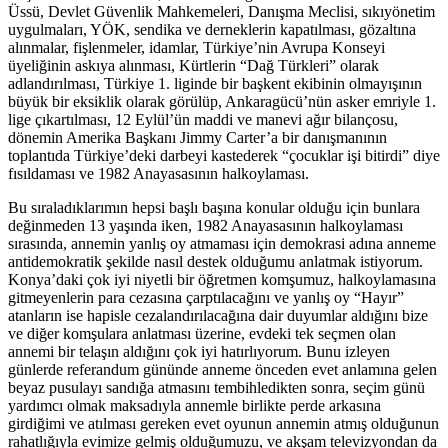
Üssü, Devlet Güvenlik Mahkemeleri, Danışma Meclisi, sıkıyönetim
uygulmaları, YÖK, sendika ve derneklerin kapatılması, gözaltına
alınmalar, fişlenmeler, idamlar, Türkiye’nin Avrupa Konseyi
üyeliğinin askıya alınması, Kürtlerin “Dağ Türkleri” olarak
adlandırılması, Türkiye 1. liginde bir başkent ekibinin olmayışının
büyük bir eksiklik olarak görülüp, Ankaragücü’nün asker emriyle 1.
lige çıkartılması, 12 Eylül’ün maddi ve manevi ağır bilançosu,
dönemin Amerika Başkanı Jimmy Carter’a bir danışmanının
toplantıda Türkiye’deki darbeyi kastederek “çocuklar işi bitirdi” diye
fısıldaması ve 1982 Anayasasının halkoylaması.
Bu sıraladıklarımın hepsi başlı başına konular olduğu için bunlara
değinmeden 13 yaşında iken, 1982 Anayasasının halkoylaması
sırasında, annemin yanlış oy atmaması için demokrasi adına anneme
antidemokratik şekilde nasıl destek olduğumu anlatmak istiyorum.
Konya’daki çok iyi niyetli bir öğretmen komşumuz, halkoylamasına
gitmeyenlerin para cezasına çarptılacağını ve yanlış oy “Hayır”
atanların ise hapisle cezalandırılacağına dair duyumlar aldığını bize
ve diğer komşulara anlatması üzerine, evdeki tek seçmen olan
annemi bir telaşın aldığını çok iyi hatırlıyorum. Bunu izleyen
günlerde referandum gününde anneme önceden evet anlamına gelen
beyaz pusulayı sandığa atmasını tembihledikten sonra, seçim günü
yardımcı olmak maksadıyla annemle birlikte perde arkasına
girdiğimi ve atılması gereken evet oyunun annemin atmış olduğunun
rahatlığıyla evimize gelmiş olduğumuzu, ve akşam televizyondan da