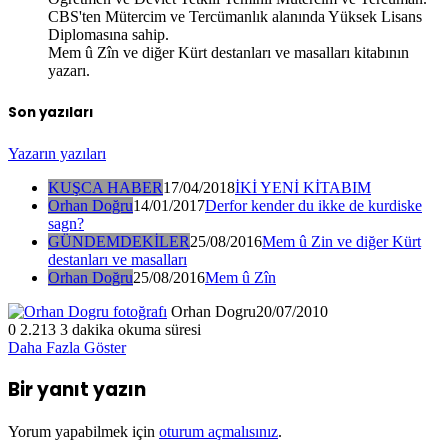
CBS'ten Mütercim ve Tercümanlık alanında Yüksek Lisans
Diplomasına sahip.
Mem û Zîn ve diğer Kürt destanları ve masalları kitabının
yazarı.
Son yazıları
Yazarın yazıları
KUŞCA HABER
17/04/2018
İKİ YENİ KİTABIM
Orhan Doğru
14/01/2017
Derfor kender du ikke de kurdiske
sagn?
GÜNDEMDEKİLER
25/08/2016
Mem û Zin ve diğer Kürt
destanları ve masalları
Orhan Doğru
25/08/2016
Mem û Zîn
Orhan Dogru
20/07/2010
0
2.213
3 dakika okuma süresi
Daha Fazla Göster
Bir yanıt yazın
Yorum yapabilmek için
oturum açmalısınız
.