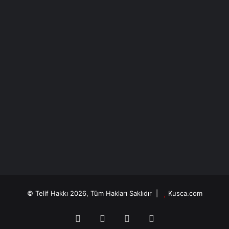
İLERİ DEMOKRASİ
Hasan Sertdemir
13/03/2017
AYNAYA BAKMAK
Hasan Sertdemir
27/02/2017
TERCİH
© Telif Hakkı 2026, Tüm Hakları Saklıdır |
Kusca.com
Facebook
X
YouTube
Instagram