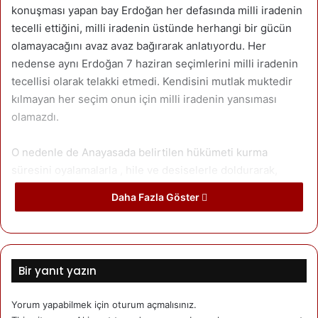
konuşması yapan bay Erdoğan her defasında milli iradenin
tecelli ettiğini, milli iradenin üstünde herhangi bir gücün
olamayacağını avaz avaz bağırarak anlatıyordu. Her
nedense aynı Erdoğan 7 haziran seçimlerini milli iradenin
tecellisi olarak telakki etmedi. Kendisini mutlak muktedir
kılmayan her seçim onun için milli iradenin yansıması
olamazdı.
O ned
enle de Anayasada belirtilen hükümeti kurma
süresini oyalamalarla , hile ve desiselerle doldurarak,
halkın 7 hazirandaki tercihini ve iradesini yok sayarak 1
Daha Fazla Göster
kasımda yeniden seçime gidilmesi kararını aldı.
Elbette bu olup bitenler, bay Erdoğan ve AKP’nin
gizlemeye çalıştığı ajandasını ve art niyetini deşifre
Bir yanıt yazın
ediyordu. Çevrilen saray hile entrikaları yetmemiş olacak ki
7 hazirandan sonra ilan edilmemiş bir iç savaş başlattı
Yorum yapabilmek için
oturum açmalısınız
.
Erdoğan ve şürekası.