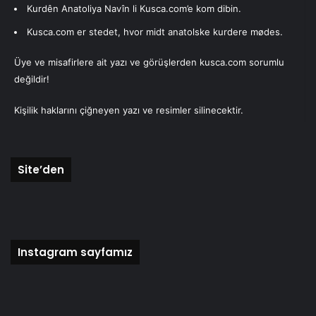
Kurdên Anatoliya Navîn li Kusca.com’e kom dibin.
BELGİSİNİ birlikte haykırıyorlar.
Kusca.com er stedet, hvor midt anatolske kurdere mødes.
2 kasım da barışın , demokrasinin, kardeşliğin ortak vatan
Üye ve misafirlere ait yazı ve görüşlerden kusca.com sorumlu
toprağı üzerinde birlikte olmanın egemen olduğu bir
değildir!
Türkiye özlemi ve hayaliyle .
Kişilik haklarını çiğneyen yazı ve resimler silinecektir.
Yazarımız
Site’den
Hasan Sertdemir
Öğretmen.
Kuşca'da doğdu. Uzun yıllardan beri
Danimarka'da yaşamaktadır.
Instagram sayfamız
Son yazıları
Yazarın yazıları
Hasan Sertdemir
28/03/2017
CADI KAZANI
Hasan Sertdemir
23/03/2017