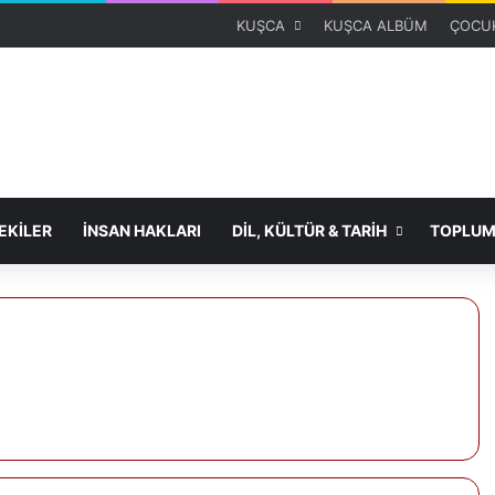
KUŞCA
KUŞCA ALBÜM
ÇOCUK
KİLER
İNSAN HAKLARI
DİL, KÜLTÜR & TARİH
TOPLUM