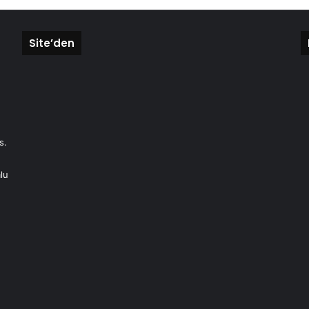
Site’den
s.
lu