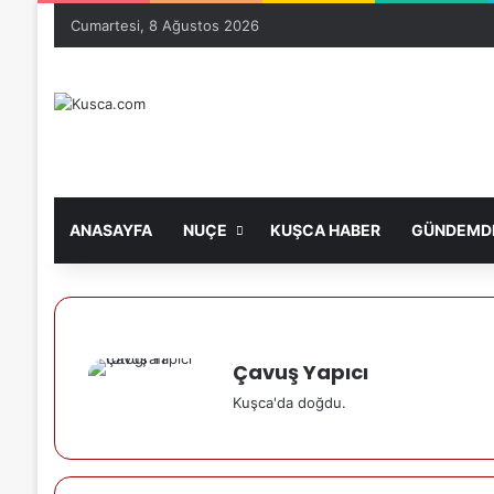
Cumartesi, 8 Ağustos 2026
ANASAYFA
NUÇE
KUŞCA HABER
GÜNDEMDE
Çavuş Yapıcı
Kuşca'da doğdu.