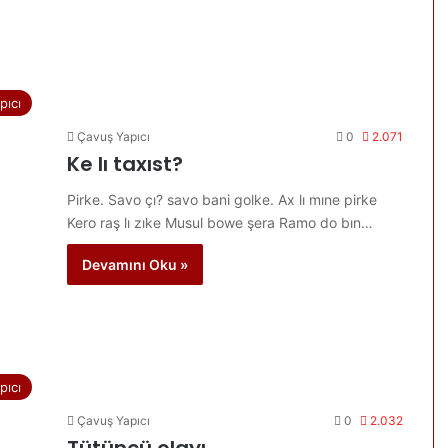
pıcı
Çavuş Yapıcı
0
2.071
Ke lı taxıst?
Pirke. Savo çı? savo bani golke. Ax lı mıne pirke
Kero raş lı zıke Musul bowe şera Ramo do bın…
Devamını Oku »
pıcı
Çavuş Yapıcı
0
2.032