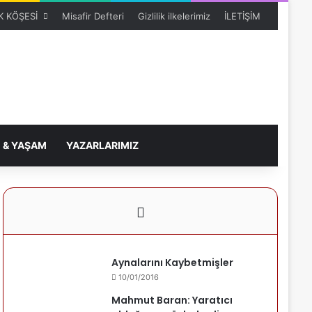
 KÖŞESİ
Misafir Defteri
Gizlilik ilkelerimiz
İLETİŞİM
 & YAŞAM
YAZARLARIMIZ
Aynalarını Kaybetmişler
10/01/2016
Mahmut Baran: Yaratıcı