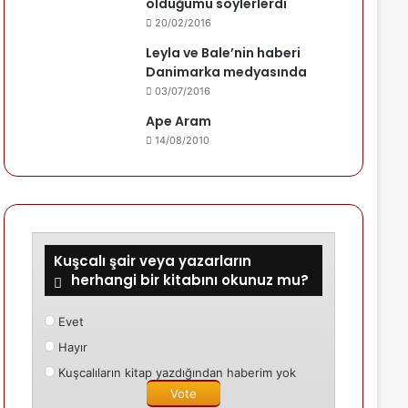
olduğumu söylerlerdi
20/02/2016
Leyla ve Bale’nin haberi
Danimarka medyasında
03/07/2016
Ape Aram
14/08/2010
Kuşcalı şair veya yazarların
herhangi bir kitabını okunuz mu?
Evet
Hayır
Kuşcalıların kitap yazdığından haberim yok