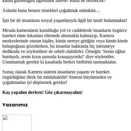
kimin gitmediğini öğrenmek isterse! Buna ne denilecek?
Aslında buna benzer örnekleri çoğaltmak mümkün…
İşin bir de insanların sosyal yaşamlarıyla ilgili bir tarafı bulunmakta!
Mesala kameraların kurulduğu yol ve caddelerde insanların özgürce
hareket etme inkanları ellerinde alınmakla kalmayıp, Kamera
merkezlerinde oturan kişiler, kimin nereye gittiğini veya kimin kimle
buluştuğunu gözetlerken, bu insanlar hakkında hiç istenmeye
dedikodu ve söylentilere de sebeb olabilirler. Örneğin ‘Senin oğlun
burdaydı, senin kızın şununla konuşuyordu!’ diye söylentiler.
Unutmamak gerekir ki kasabada herkes biribirini tanımaktalar.
Sonuç olarak Kamera sistemi insanların yaşantı ve hareket
özgürlüğüne direk bir müdahaledir! Sistemi büyütmeden ve
çoğaltmadan iyi düşünmek gerekir!
Kaş yapalım derken! Göz çıkarmayalım!
Yazarımız