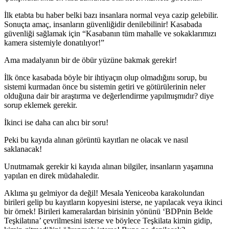
İlk etabta bu haber belki bazı insanlara normal veya cazip gelebilir.
Sonuçta amaç, insanların güvenliğidir denilebilinir! Kasabada
güvenliği sağlamak için “Kasabanın tüm mahalle ve sokaklarımızı
kamera sistemiyle donatılıyor!”
Ama madalyanın bir de öbür yüzüne bakmak gerekir!
İlk önce kasabada böyle bir ihtiyaçın olup olmadığını sorup, bu
sistemi kurmadan önce bu sistemin getiri ve götürülerinin neler
olduğuna dair bir araştırma ve değerlendirme yapılmışmıdır? diye
sorup eklemek gerekir.
İkinci ise daha can alıcı bir soru!
Peki bu kayıda alınan görüntü kayıtları ne olacak ve nasıl
saklanacak!
Unutmamak gerekir ki kayıda alınan bilgiler, insanların yaşamına
yapılan en direk müdahaledir.
Aklıma şu gelmiyor da değil! Mesala Yeniceoba karakolundan
birileri gelip bu kayıtların kopyesini isterse, ne yapılacak veya ikinci
bir örnek! Birileri kameralardan birisinin yönünü ‘BDPnin Belde
Teşkilatına’ çevrilmesini isterse ve böylece Teşkilata kimin gidip,