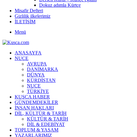
Dokuz adımla Kürtçe
Misafir Defteri
Gizlilik ilkelerimiz
İLETİŞİM
Menü
ANASAYFA
NUÇE
AVRUPA
DANİMARKA
DÜNYA
KÜRDİSTAN
NUÇE
TÜRKİYE
KUŞCA HABER
GÜNDEMDEKİLER
İNSAN HAKLARI
DİL, KÜLTÜR & TARİH
KÜLTÜR & TARİH
DİL & EDEBİYAT
TOPLUM & YAŞAM
YAZARLARIMIZ