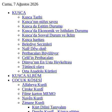
Cuma, 7 Ağustos 2026
KUŞCA
Kuşca Tarihi
Kuşca’nın nüfus sayısı
Kuşca da Egitim Durumu
Kuşca’da Ekonomik ve İstihdam Durumu
Kuşca’da Sosyal Durum ve İklim
Kuşca haritası
Belediye Seçimleri
Nalê Dêw-dutê
Peribacaları Büyülüyor
Celil’in Peribacaları
Dünya’nın En Usta Heykeltraşı
Tütüncü olayı
Orta Anadolu Kürtleri
KUŞCA ALBÜM
ÇOCUK KÖŞESİ
Alfabeya Kurdi
Çiroke Kurdî
Filme karton MEMO
Navên Kurdi
Zimane Kurdi
Kürt Dilini Tanıyalım
Dersên Kurdî – Kürtçe eğitim