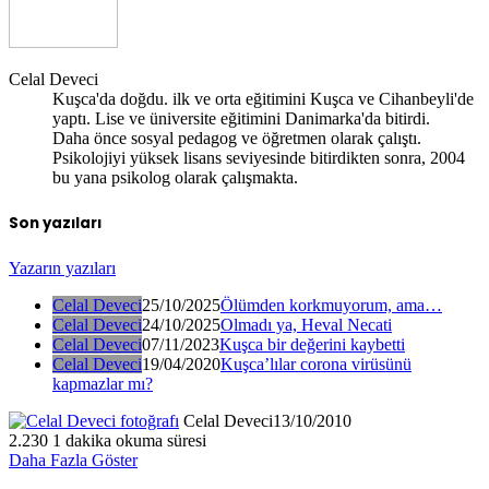
Celal Deveci
Kuşca'da doğdu. ilk ve orta eğitimini Kuşca ve Cihanbeyli'de
yaptı. Lise ve üniversite eğitimini Danimarka'da bitirdi.
Daha önce sosyal pedagog ve öğretmen olarak çalıştı.
Psikolojiyi yüksek lisans seviyesinde bitirdikten sonra, 2004
bu yana psikolog olarak çalışmakta.
Son yazıları
Yazarın yazıları
Celal Deveci
25/10/2025
Ölümden korkmuyorum, ama…
Celal Deveci
24/10/2025
Olmadı ya, Heval Necati
Celal Deveci
07/11/2023
Kuşca bir değerini kaybetti
Celal Deveci
19/04/2020
Kuşca’lılar corona virüsünü
kapmazlar mı?
Celal Deveci
13/10/2010
2.230
1 dakika okuma süresi
Daha Fazla Göster