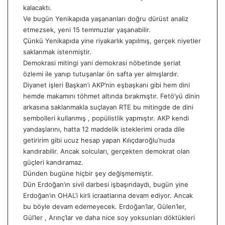
kalacaktı.
Ve bugün Yenikapıda yaşananları doğru dürüst analiz
etmezsek, yeni 15 temmuzlar yaşanabilir.
Çünkü Yenikapıda yine riyakarlık yapılmış, gerçek niyetler
saklanmak istenmiştir.
Demokrasi mitingi yani demokrasi nöbetinde şeriat
özlemi ile yanıp tutuşanlar ön safta yer almışlardır.
Diyanet işleri Başkan’ı AKP’nin eşbaşkanı gibi hem dini
hemde makamını töhmet altında bırakmıştır. Fetö’yü dinin
arkasına saklanmakla suçlayan RTE bu mitingde de dini
sembolleri kullanmış , popülistlik yapmıştır. AKP kendi
yandaşlarını, hatta 12 maddelik isteklerimi orada dile
getiririm gibi ucuz hesap yapan Kılıçdaroğlu’nuda
kandırabilir. Ancak solcuları, gerçekten demokrat olan
güçleri kandıramaz.
Dünden bugüne hiçbir şey değişmemiştir.
Dün Erdoğan’ın sivil darbesi işbaşındaydı, bugün yine
Erdoğan’ın OHAL’i kirli icraatlarına devam ediyor. Ancak
bu böyle devam edemeyecek. Erdoğan’lar, Gülen’ler,
Gül’ler , Arınç’lar ve daha nice soy yoksunları döktükleri