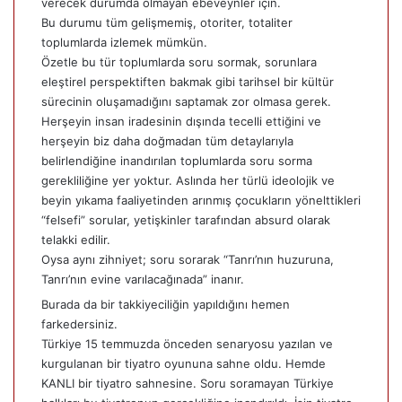
verecek durumda olmayan ebeveynler için.
Bu durumu tüm gelişmemiş, otoriter, totaliter
toplumlarda izlemek mümkün.
Özetle bu tür toplumlarda soru sormak, sorunlara
eleştirel perspektiften bakmak gibi tarihsel bir kültür
sürecinin oluşamadığını saptamak zor olmasa gerek.
Herşeyin insan iradesinin dışında tecelli ettiğini ve
herşeyin biz daha doğmadan tüm detaylarıyla
belirlendiğine inandırılan toplumlarda soru sorma
gerekliliğine yer yoktur. Aslında her türlü ideolojik ve
beyin yıkama faaliyetinden arınmış çocukların yönelttikleri
“felsefi” sorular, yetişkinler tarafından absurd olarak
telakki edilir.
Oysa aynı zihniyet; soru sorarak “Tanrı’nın huzuruna,
Tanrı’nın evine varılacağınada” inanır.
Burada da bir takkiyeciliğin yapıldığını hemen
farkedersiniz.
Türkiye 15 temmuzda önceden senaryosu yazılan ve
kurgulanan bir tiyatro oyununa sahne oldu. Hemde
KANLI bir tiyatro sahnesine. Soru soramayan Türkiye