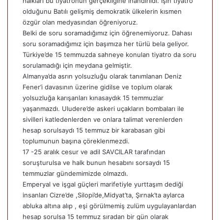
halkları bu tiyatronun gerçekliğine inandırıldı. İşin tiyatro
olduğunu Batılı gelişmiş demokratik ülkelerin kısmen
özgür olan medyasından öğreniyoruz.
Belki de soru soramadığımız için öğrenemiyoruz. Dahası
soru soramadığımız için başımıza her türlü bela geliyor.
Türkiye’de 15 temmuzda sahneye konulan tiyatro da soru
sorulamadığı için meydana gelmiştir.
Almanya’da asrın yolsuzluğu olarak tanımlanan Deniz
Fener’i davasının üzerine gidilse ve toplum olarak
yolsuzluğa karışanları kınasaydık 15 temmuzlar
yaşanmazdı. Uludere’de askeri uçakların bombaları ile
sivilleri katledenlerden ve onlara talimat verenlerden
hesap sorulsaydı 15 temmuz bir karabasan gibi
toplumunun başına çöreklenmezdi.
17 -25 aralık cesur ve adil SAVCILAR tarafından
soruşturulsa ve halk bunun hesabını sorsaydı 15
temmuzlar gündemimizde olmazdı.
Emperyal ve işgal güçleri marifetiyle yurttaşım dediği
insanları Cizre’de ,Silopi’de,Midyat’ta, Şırnak’ta aylarca
abluka altına alıp , eşi görülmemiş zulüm uygulayanlardan
hesap sorulsa 15 temmuz sıradan bir gün olarak