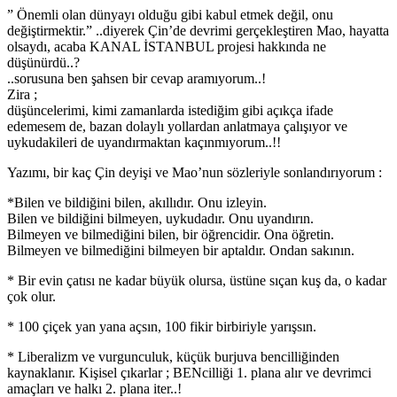
” Önemli olan dünyayı olduğu gibi kabul etmek değil, onu
değiştirmektir.” ..diyerek Çin’de devrimi gerçekleştiren Mao, hayatta
olsaydı, acaba KANAL İSTANBUL projesi hakkında ne
düşünürdü..?
..sorusuna ben şahsen bir cevap aramıyorum..!
Zira ;
düşüncelerimi, kimi zamanlarda istediğim gibi açıkça ifade
edemesem de, bazan dolaylı yollardan anlatmaya çalışıyor ve
uykudakileri de uyandırmaktan kaçınmıyorum..!!
Yazımı, bir kaç Çin deyişi ve Mao’nun sözleriyle sonlandırıyorum :
*Bilen ve bildiğini bilen, akıllıdır. Onu izleyin.
Bilen ve bildiğini bilmeyen, uykudadır. Onu uyandırın.
Bilmeyen ve bilmediğini bilen, bir öğrencidir. Ona öğretin.
Bilmeyen ve bilmediğini bilmeyen bir aptaldır. Ondan sakının.
* Bir evin çatısı ne kadar büyük olursa, üstüne sıçan kuş da, o kadar
çok olur.
* 100 çiçek yan yana açsın, 100 fikir birbiriyle yarışsın.
* Liberalizm ve vurgunculuk, küçük burjuva bencilliğinden
kaynaklanır. Kişisel çıkarlar ; BENcilliği 1. plana alır ve devrimci
amaçları ve halkı 2. plana iter..!