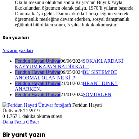
Okulu mezunu olduktan sonra Kuşca’nın Büyük Yayla
ilkokulundan öğretmen olarak çalıştı. 1970’li yılların başında
Danimarka’ya geldi. Danimarka’da Türkçe eğitim vererek
öğretmenlik mesleğine devam ederken, sosyal danışmanlık
eğitimini bitirdikten sonra, 5 yılda hukuk okumuştur.
Son yazıları
Yazarın yazıları
Feridun Hayati Ünüvar
06/06/2024
SOKAKLARDAKİ
KAYYUM KAPANINA DİKKAT..!
Feridun Hayati Ünüvar
09/05/2024
BU SİSTEM’DE
ANORMAL OLAN NE Kİ..?
Feridun Hayati Ünüvar
21/01/2024
HRANT DİNK’İ
ANARKEN..
Feridun Hayati Ünüvar
21/01/2024
SÖMÜRGEN
Feridun Hayati
Ünüvar
26/12/2019
0
1.767
1 dakika okuma süresi
Daha Fazla Göster
Bir yanıt yazın