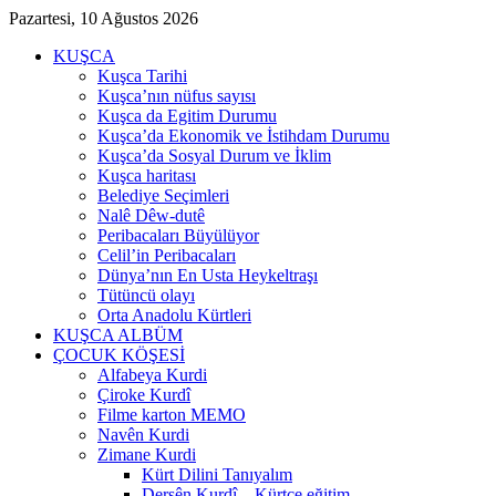
Pazartesi, 10 Ağustos 2026
KUŞCA
Kuşca Tarihi
Kuşca’nın nüfus sayısı
Kuşca da Egitim Durumu
Kuşca’da Ekonomik ve İstihdam Durumu
Kuşca’da Sosyal Durum ve İklim
Kuşca haritası
Belediye Seçimleri
Nalê Dêw-dutê
Peribacaları Büyülüyor
Celil’in Peribacaları
Dünya’nın En Usta Heykeltraşı
Tütüncü olayı
Orta Anadolu Kürtleri
KUŞCA ALBÜM
ÇOCUK KÖŞESİ
Alfabeya Kurdi
Çiroke Kurdî
Filme karton MEMO
Navên Kurdi
Zimane Kurdi
Kürt Dilini Tanıyalım
Dersên Kurdî – Kürtçe eğitim