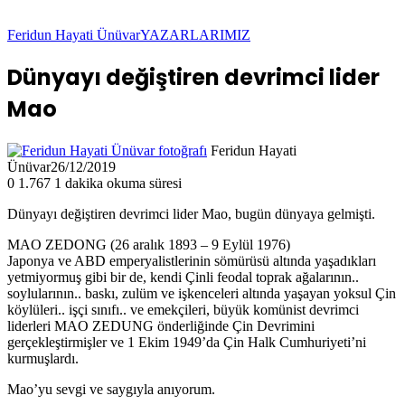
Feridun Hayati Ünüvar
YAZARLARIMIZ
Dünyayı değiştiren devrimci lider
Mao
Feridun Hayati
Ünüvar
26/12/2019
0
1.767
1 dakika okuma süresi
Dünyayı değiştiren devrimci lider Mao, bugün dünyaya gelmişti.
MAO ZEDONG (26 aralık 1893 – 9 Eylül 1976)
Japonya ve ABD emperyalistlerinin sömürüsü altında yaşadıkları
yetmiyormuş gibi bir de, kendi Çinli feodal toprak ağalarının..
soylularının.. baskı, zulüm ve işkenceleri altında yaşayan yoksul Çin
köylüleri.. işçi sınıfı.. ve emekçileri, büyük komünist devrimci
liderleri MAO ZEDUNG önderliğinde Çin Devrimini
gerçekleştirmişler ve 1 Ekim 1949’da Çin Halk Cumhuri
yeti’ni
kurmuşlardı.
Mao’yu sevgi ve saygıyla anıyorum.