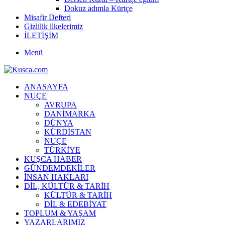
Dokuz adımla Kürtçe
Misafir Defteri
Gizlilik ilkelerimiz
İLETİŞİM
Menü
ANASAYFA
NUÇE
AVRUPA
DANİMARKA
DÜNYA
KÜRDİSTAN
NUÇE
TÜRKİYE
KUŞCA HABER
GÜNDEMDEKİLER
İNSAN HAKLARI
DİL, KÜLTÜR & TARİH
KÜLTÜR & TARİH
DİL & EDEBİYAT
TOPLUM & YAŞAM
YAZARLARIMIZ