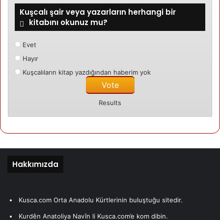
Son yazıları
Yazarın yazıları
Kuşcalı şair veya yazarların herhangi bir
kitabını okunuz mu?
Recep Arabacı
27/02/2016
SEVDAM
Evet
17/02/2016
BEKLEMEK
Hayır
Kuşcalıların kitap yazdığından haberim yok
Recep Arabacı
Results
02/02/2016
YALNIZLIK
Hakkımızda
Recep Arabacı
24/01/2016
AĞLAMA
Kusca.com Orta Anadolu Kürtlerinin buluştuğu sitedir.
Kurdên Anatoliya Navîn li Kusca.com’e kom dibin.