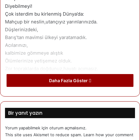
Diyebilmeyi!
Çok isterdim bu kirlenmiş Dünya’da:
Mahçup bir neslin,utançıyız yarınlarınızda.
Düşlerinizdeki,
Barış’tan mavimsi ülkeyi yaratamadık.
Acılarınızı,
kalbimize gömmeye alıştık
Ölümlerinize yetişemez olduk.
Zor topraklarda doğdunuz,hayatı acımasız.
Biz Günahlarımızın, bedelini ödemeye hazırız.
Daha Fazla Göster
Ya Günahsız çocuklarımızın,bedelini kim öder
Yastaki sevinçlerimizin bedelini!!
Kan kusan,barut kokan gecelerimizin!
Sahillere vuran bedenlerimizin!
Bir yanıt yazın
Hesabını ,kimden sorarız.
Bir yanım git der,sol yanım onurlu kal der.
Yorum yapabilmek için
oturum açmalısınız
.
Acılarımız nöbet tutar,her akşam
This site uses Akismet to reduce spam.
Learn how your comment
Ayrı bir evde,ayrı bir kapıda.