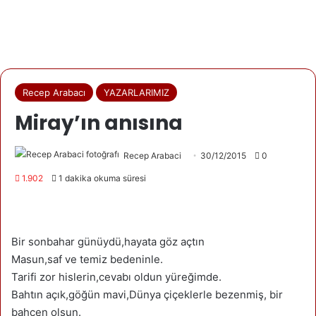
Recep Arabacı
YAZARLARIMIZ
Miray’ın anısına
Recep Arabaci
30/12/2015
0
1.902
1 dakika okuma süresi
Bir sonbahar günüydü,hayata göz açtın
Masun,saf ve temiz bedeninle.
Tarifi zor hislerin,cevabı oldun yüreğimde.
Bahtın açık,göğün mavi,Dünya çiçeklerle bezenmiş, bir
bahçen olsun.