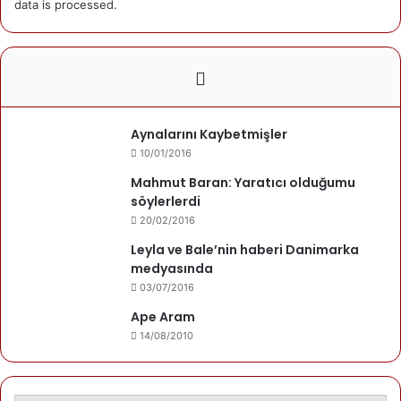
data is processed.
Korkular işlenir,çocukların,gözlerine
yüreklerine.
Hangi vicdan sahibi açıklar,MİRAY’ın infazını
Hain mermi mi,Mermiyi sıkan alçaklar mı
Umutlarınız kan kusar,karanlık çöktüğünde.
Kimden sorarız,boğazınıza yapışmış
Aynalarını Kaybetmişler
Kirli elin hesabını.
10/01/2016
Yazıldın doksan günlük,masun bedeninle
Mahmut Baran: Yaratıcı olduğumu
Günahkarların,günah hanesine.
söylerlerdi
Melekler Karşılar,seni Cennetin Kapısında.
20/02/2016
Utanç duyarlar,bu kardeşliğin kavgasından…
Leyla ve Bale’nin haberi Danimarka
medyasında
03/07/2016
Yazarımız
Ape Aram
14/08/2010
Recep Arabaci
Kuşca doğumlu. Danimarka'da yaşamakta.