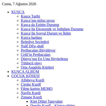
Cuma, 7 Ağustos 2026
KUŞCA
Kuşca Tarihi
Kuşca’nın nüfus sayısı
Kuşca da Egitim Durumu
Kuşca’da Ekonomik ve İstihdam Durumu
Kuşca’da Sosyal Durum ve İklim
Kuşca haritası
Belediye Seçimleri
Nalê Dêw-dutê
Peribacaları Büyülüyor
Celil’in Peribacaları
Dünya’nın En Usta Heykeltraşı
Tütüncü olayı
Orta Anadolu Kürtleri
KUŞCA ALBÜM
ÇOCUK KÖŞESİ
Alfabeya Kurdi
Çiroke Kurdî
Filme karton MEMO
Navên Kurdi
Zimane Kurdi
Kürt Dilini Tanıyalım
Dersên Kurdî – Kürtçe eğitim