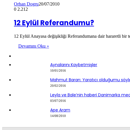
Orhan Dogru
20/07/2010
0
2.212
12 Eylül Referandumu?
12 Eylül Anayasa değişikliği Referandumana dair hararetli bir
Devamını Oku »
Aynalarını Kaybetmişler
10/01/2016
Mahmut Baran: Yaratıcı olduğumu söyle
20/02/2016
Leyla ve Bale’nin haberi Danimarka me
03/07/2016
Ape Aram
14/08/2010