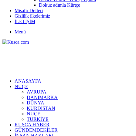
Dokuz adımla Kürtçe
Misafir Defteri
Gizlilik ilkelerimiz
İLETİŞİM
Menü
ANASAYFA
NUÇE
AVRUPA
DANİMARKA
DÜNYA
KÜRDİSTAN
NUÇE
TÜRKİYE
KUŞCA HABER
GÜNDEMDEKİLER
İNSAN HAKLARI