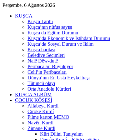
Perşembe, 6 Ağustos 2026
KUŞCA
Kuşca Tarihi
Kuşca’nın nüfus sayısı
Kuşca da Egitim Durumu
Kuşca’da Ekonomik ve İstihdam Durumu
Kuşca’da Sosyal Durum ve İklim
Kuşca haritası
Belediye Seçimleri
Nalê Dêw-dutê
Peribacaları Büyülüyor
Celil’in Peribacaları
Dünya’nın En Usta Heykeltraşı
Tütüncü olayı
Orta Anadolu Kürtleri
KUŞCA ALBÜM
ÇOCUK KÖŞESİ
Alfabeya Kurdi
Çiroke Kurdî
Filme karton MEMO
Navên Kurdi
Zimane Kurdi
Kürt Dilini Tanıyalım
Dersên Kurdî – Kürtçe eğitim