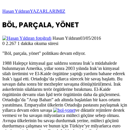
Hasan Yıldıran
YAZARLARIMIZ
BÖL, PARÇALA, YÖNET
Hasan Yıldıran
03/05/2016
0
2.267
1 dakika okuma süresi
”Böl, parçala, yönet” politikası devam ediyor.
1988 Halepçe kimyasal gaz saldırısı sonrası Irak’a müdahalede
bulunmayan Amerika, yıllar sonra 2003 yılında Irak’ın kimyasal
silah üretimini ve El-Kaide örgütüne yaptığı yardımı bahane ederek
Irak’ı işgal etti. Ortadoğu’da yıllarca sürecek bir savaş başlattı. Bu
savaşın daha sonra bir mezhepler savaşına dönüş(türül)mesi. Irak
askerlerinin silahlarını terör örgütlerine bırakması. El-Kaide
örgütünün devamı olan İşid terör örgütünün daha da güçlenmesi.
Ortadoğu’da ”Arap Baharı” adı altında başlatılan bir kaos ortamı
yaratılması. Emparyalist ülkelerin Ortadoğu pastasını paylaşmak için
yıllarca devam eden savaşa
ve diktatör rejimlere destek
vermesi ve bu savaşın milyonlarca mülteci göçüne sebep olması.
Avrupa ülkelerinin bu savaşı durdurmak yerine, mülteci göçünü
durdurmaya çalışması ve bunun için Türkiye’ye milyarlarca euro