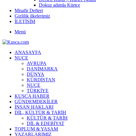
Dokuz adımla Kürtçe
Misafir Defteri
Gizlilik ilkelerimiz
İLETİŞİM
Menü
ANASAYFA
NUÇE
AVRUPA
DANİMARKA
DÜNYA
KÜRDİSTAN
NUÇE
TÜRKİYE
KUŞCA HABER
GÜNDEMDEKİLER
İNSAN HAKLARI
DİL, KÜLTÜR & TARİH
KÜLTÜR & TARİH
DİL & EDEBİYAT
TOPLUM & YAŞAM
YAZARLARIMIZ