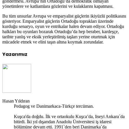
göndermesi. Avrupa’nın Ortadoğu’da demokratik olmayan
yönetimlere ve katliamlara gözlerini ve kulaklarını kapatması.
Bu tüm unsurlar Avrupa ve emparyalist güçlerin ikiyüzlü politikasını
gösteriyor. Emparyalist güçlerin Ortadoğu toprakları üzerinde
kurduğu senaryo, oyun ve entrikalar halen devam ediyor. Ortadoğu
halkları bu oyunları bozarak Ortadoğu’da hep beraber, kardeşçe,
tarihte yanlış ve eksik yerleştirilmiş taşları yerine oturtmak için
mücadele etmek ve elini taşın altına koymak zorundalar.
Yazarımız
Hasan Yıldıran
Pedagog ve Danimarkaca-Türkçe tercüman.
Kuşca'da doğdu. İlk ve ortaokulu Kuşca’da, liseyi Ankara´da
bitirdi. İki yıl dışarıdan Anadolu Üniversitesi iş idaresi
bölümüne devam etti. 1991`den beri Danimarka`da