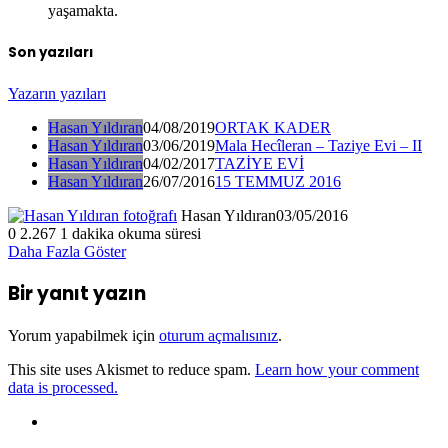
yaşamakta.
Son yazıları
Yazarın yazıları
Hasan Yıldıran
04/08/2019
ORTAK KADER
Hasan Yıldıran
03/06/2019
Mala Hecîleran – Taziye Evi – II
Hasan Yıldıran
04/02/2017
TAZİYE EVİ
Hasan Yıldıran
26/07/2016
15 TEMMUZ 2016
Hasan Yıldıran
03/05/2016
0
2.267
1 dakika okuma süresi
Daha Fazla Göster
Bir yanıt yazın
Yorum yapabilmek için
oturum açmalısınız
.
This site uses Akismet to reduce spam.
Learn how your comment
data is processed.